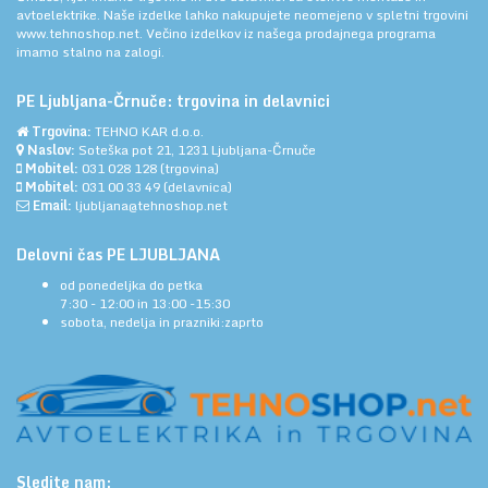
avtoelektrike. Naše izdelke lahko nakupujete neomejeno v spletni trgovini
www.tehnoshop.net.
Večino izdelkov iz našega prodajnega programa
imamo stalno na zalogi.
PE Ljubljana-Črnuče: trgovina in delavnici
Trgovina:
TEHNO KAR d.o.o.
Naslov:
Soteška pot 21, 1231 Ljubljana-Črnuče
Mobitel:
031 028 128
(trgovina)
Mobitel:
031 00 33 49
(delavnica)
Email:
ljubljana@tehnoshop.net
Delovni čas PE LJUBLJANA
od ponedeljka do petka
7:30 - 12:00 in 13:00 -15:30
sobota, nedelja in prazniki:zaprto
Sledite nam: