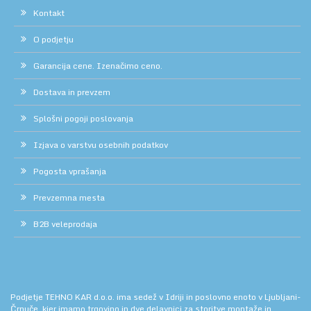
Kontakt
O podjetju
Garancija cene. Izenačimo ceno.
Dostava in prevzem
Splošni pogoji poslovanja
Izjava o varstvu osebnih podatkov
Pogosta vprašanja
Prevzemna mesta
B2B veleprodaja
Podjetje TEHNO KAR d.o.o. ima sedež v Idriji in poslovno enoto v Ljubljani-
Črnuče, kjer imamo trgovino in dve delavnici za storitve montaže in