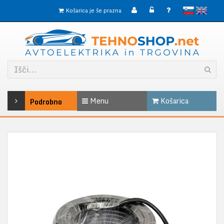
slovensko
English
Košarica je še prazna
Menu
Košarica
Podrobno