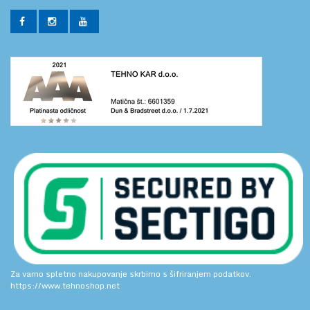
Za varno spletno nakupovanje skrbimo s šifriranjem podatkov.
https://www.tehnoshop.net