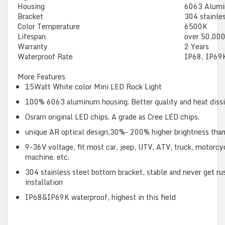
Housing
6063 Alum
Bracket
304 stainles
Color Temperature
6500K
Lifespan
over 50,000
Warranty
2 Years
Waterproof Rate
IP68, IP69
More Features
15Watt White color Mini LED Rock Light
100% 6063 aluminum housing. Better quality and heat dissi
Osram original LED chips. A grade as Cree LED chips.
unique AR optical design,30%- 200% higher brightness than
9-36V voltage, fit most car, jeep, UTV, ATV, truck, motorcy
machine. etc.
304 stainless steel bottom bracket, stable and never get ru
installation
IP68&IP69K waterproof, highest in this field