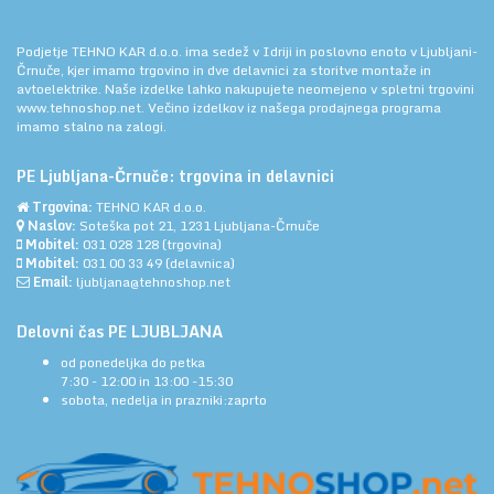
Podjetje TEHNO KAR d.o.o. ima sedež v Idriji in poslovno enoto v Ljubljani-
Črnuče, kjer imamo trgovino in dve delavnici za storitve montaže in
avtoelektrike. Naše izdelke lahko nakupujete neomejeno v spletni trgovini
www.tehnoshop.net.
Večino izdelkov iz našega prodajnega programa
imamo stalno na zalogi.
PE Ljubljana-Črnuče: trgovina in delavnici
Trgovina:
TEHNO KAR d.o.o.
Naslov:
Soteška pot 21, 1231 Ljubljana-Črnuče
Mobitel:
031 028 128
(trgovina)
Mobitel:
031 00 33 49
(delavnica)
Email:
ljubljana@tehnoshop.net
Delovni čas PE LJUBLJANA
od ponedeljka do petka
7:30 - 12:00 in 13:00 -15:30
sobota, nedelja in prazniki:zaprto