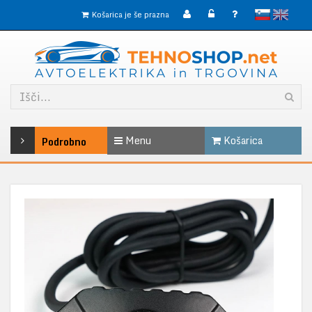
slovensko
English
Košarica je še prazna
Menu
Košarica
Podrobno