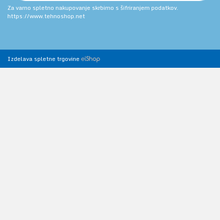
Za varno spletno nakupovanje skrbimo s šifriranjem podatkov.
https://www.tehnoshop.net
Izdelava spletne trgovine