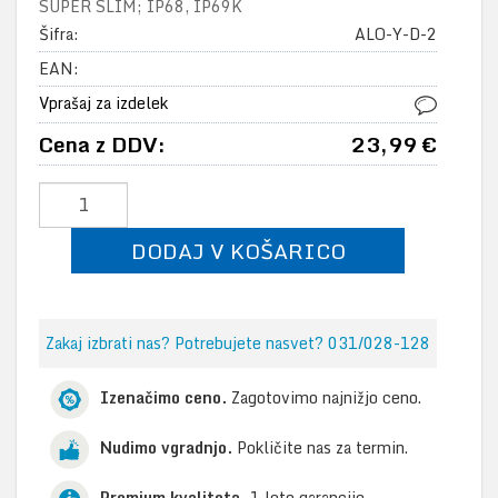
SUPER SLIM; IP68, IP69K
Šifra:
ALO-Y-D-2
EAN:
Vprašaj za izdelek
Cena z DDV:
23,99 €
DODAJ V KOŠARICO
Zakaj izbrati nas? Potrebujete nasvet? 031/028-128
Izenačimo ceno.
Zagotovimo najnižjo ceno.
Nudimo vgradnjo.
Pokličite nas za termin.
Premium kvaliteta.
1 leto garancije.