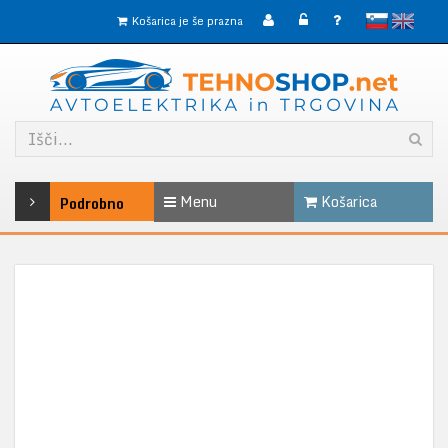
slovensko
English
Košarica je še prazna
Menu
Košarica
Podrobno