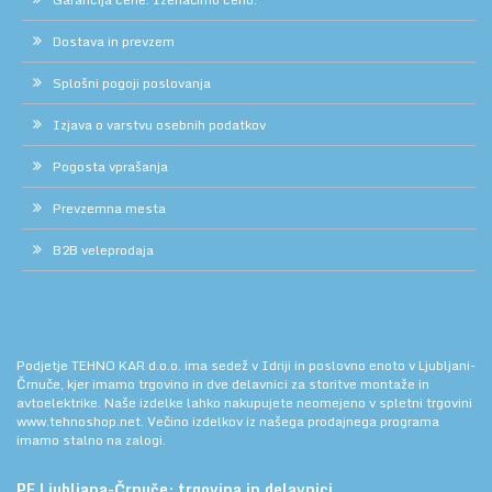
Dostava in prevzem
Splošni pogoji poslovanja
Izjava o varstvu osebnih podatkov
Pogosta vprašanja
Prevzemna mesta
B2B veleprodaja
Podjetje TEHNO KAR d.o.o. ima sedež v Idriji in poslovno enoto v Ljubljani-
Črnuče, kjer imamo trgovino in dve delavnici za storitve montaže in
avtoelektrike. Naše izdelke lahko nakupujete neomejeno v spletni trgovini
www.tehnoshop.net.
Večino izdelkov iz našega prodajnega programa
imamo stalno na zalogi.
PE Ljubljana-Črnuče: trgovina in delavnici