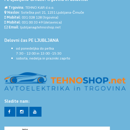
Trgovina:
TEHNO KAR d.o.o.
Naslov:
Soteška pot 21, 1231 Ljubljana-Črnuče
Mobitel:
031 028 128
(trgovina)
Mobitel:
031 00 33 49
(delavnica)
Email:
ljubljana@tehnoshop.net
Delovni čas PE LJUBLJANA
od ponedeljka do petka
7:30 - 12:00 in 13:00 -15:30
sobota, nedelja in prazniki:zaprto
Sledite nam: