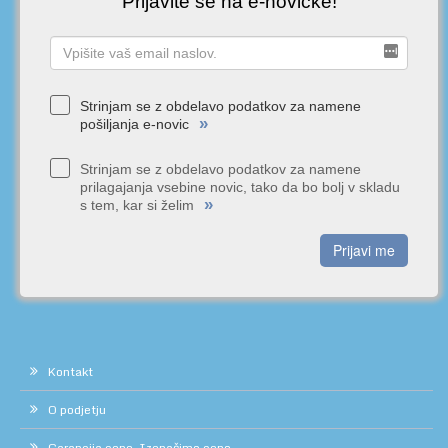
Prijavite se na e-novičke!
Strinjam se z obdelavo podatkov za namene
»
pošiljanja e-novic
Strinjam se z obdelavo podatkov za namene
prilagajanja vsebine novic, tako da bo bolj v skladu
»
s tem, kar si želim
Prijavi me
Kontakt
O podjetju
Garancija cene. Izenačimo ceno.