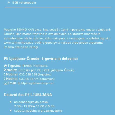
B2B veleprodaja
Podjetje TEHNO KAR d.o.o. ima sedež v Idriji in poslovno enoto v Ljubljani-
Črnuče, kjer imamo trgovino in dve delavnici za storitve montaže in
avtoelektrike. Naše izdelke lahko nakupujete neomejeno v spletni trgovini
www.tehnoshop.net.
Večino izdelkov iz našega prodajnega programa
imamo stalno na zalogi.
PE Ljubljana-Črnuče: trgovina in delavnici
Trgovina:
TEHNO KAR d.o.o.
Naslov:
Soteška pot 21, 1231 Ljubljana-Črnuče
Mobitel:
031 028 128
(trgovina)
Mobitel:
031 00 33 49
(delavnica)
Email:
ljubljana@tehnoshop.net
Delovni čas PE LJUBLJANA
od ponedeljka do petka
7:30 - 12:00 in 13:00 -15:30
sobota, nedelja in prazniki:zaprto