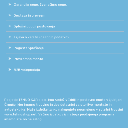
Garancija cene. Izenačimo ceno.
Dostava in prevzem
Splošni pogoji poslovanja
Izjava o varstvu osebnih podatkov
Pogosta vprašanja
Prevzemna mesta
B2B veleprodaja
Podjetje TEHNO KAR d.o.o. ima sedež v Idriji in poslovno enoto v Ljubljani-
Črnuče, kjer imamo trgovino in dve delavnici za storitve montaže in
avtoelektrike. Naše izdelke lahko nakupujete neomejeno v spletni trgovini
www.tehnoshop.net.
Večino izdelkov iz našega prodajnega programa
imamo stalno na zalogi.