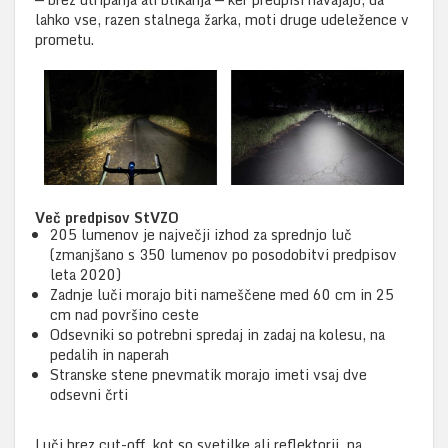
lahko vse, razen stalnega žarka, moti druge udeležence v
prometu.
Več predpisov StVZO
205 lumenov je največji izhod za sprednjo luč
(zmanjšano s 350 lumenov po posodobitvi predpisov
leta 2020)
Zadnje luči morajo biti nameščene med 60 cm in 25
cm nad površino ceste
Odsevniki so potrebni spredaj in zadaj na kolesu, na
pedalih in naperah
Stranske stene pnevmatik morajo imeti vsaj dve
odsevni črti
Luči brez cut-off, kot so svetilke ali reflektorji, na