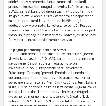
udeležencev v prometu, lahko varnostni standardi
prinesejo koristi tudi drugod po svetu. Luči, ki ustrezajo
StVZO, se razlikujejo od drugih luči na trgu po tem, da
imajo cut-off, ki ohranja žarek osredotočen neposredno
na cesto pred vami in, v teoriji, ne blešči drugih
udeležencev v prometu, ko kolesarite ponoči. Posebej
zasnovana leča je oblikovana tako, da usmerja žarek pod
vidno linijo prihajajočih motoristov, kolesarjev in pešcev.
To, v teoriji, naredi ceste varnejše za vse.
Poglejmo podrobneje predpise StVZO.
Potencialne prednosti in slabosti ter, ob naraščajočem
številu kolesarskih luči StVZO, ali bi morali razmisliti o
nakupu ene, če potrebujete nadgradnjo svoje
osvetlitve? StVZO, kar pomeni Straßenverkehrs-
Zulassungs-Ordnung (prevod: Predpisi o licenciranju
cestnega prometa), je niz pravil, ki urejajo vse, kar je
povezano s prometom v Nemčiji, vključno s tem, kakšne
vrste luči so potrebne na kolesih za cesto. Ključna točka,
in tista, ki je najbolj pomembna za kolesarje drugod po
svetu, je, da morajo imeti kolesarske luči cut-off, da
ustrezajo StVZO. Luči StVZO morajo biti tudi konstantne
— brez utripanja ali blikanja — ker predpisi navajajo, da