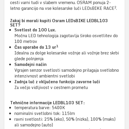
cesti varni tudi v slabem vremenu. OSRAM ponuja 2-
2
letno garancijo na vse kolesarske luči LEDsBIKE RACE
.
Zakaj bi morali kupiti Osram LEDsBIKE LEDBL103
SET?
Svetlost do 100 Lux.
Močna LED tehnologija zagotavlja široko osvetlitev do
100 metrov
1
Čas uporabe do 13 ur
Idealna za dolge kolesarske vožnje ali vožnje brez skrbi
glede polnjenja
Samodejni način
Vgrajen senzor svetlosti samodejno prilagaja svetlobno
intenzivnost ambientni svetlobi
Zadnja luč z vključeno funkcijo zavorne luči
Za večjo vidljivost v cestnem prometu
Tehnične informacije LEDBL103 SET:
temperatura barve: 5400K
nominalni svetlobni tok: 115lm
ravni svetlosti: 25% (eko), 50% (nizka), 100% (maks)
ali samodejno (auto)