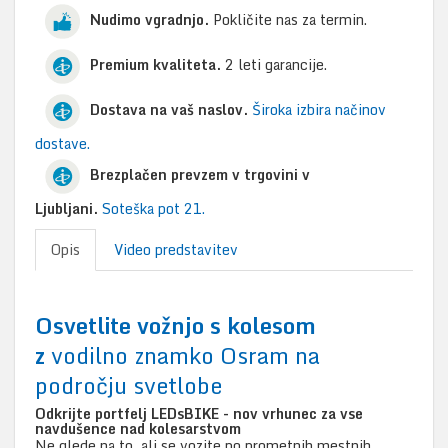
Nudimo vgradnjo.
Pokličite nas za termin.
Premium kvaliteta.
2 leti garancije.
Dostava na vaš naslov.
Široka izbira načinov
dostave.
Brezplačen prevzem v trgovini v
Ljubljani.
Soteška pot 21.
Opis
Video predstavitev
Osvetlite vožnjo s kolesom
z
vodilno znamko Osram na
področju svetlobe
Odkrijte portfelj LEDsBIKE - nov vrhunec za vse
navdušence nad kolesarstvom
Ne glede na to, ali se vozite po prometnih mestnih