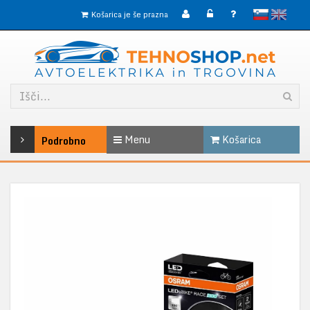
slovensko
English
Košarica je še prazna
Menu
Košarica
Podrobno