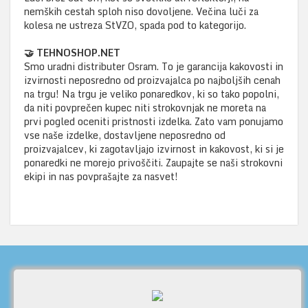
nemških cestah sploh niso dovoljene. Večina luči za
kolesa ne ustreza StVZO, spada pod to kategorijo.
🤝 TEHNOSHOP.NET
Smo uradni distributer Osram. To je garancija kakovosti in
izvirnosti neposredno od proizvajalca po najboljših cenah
na trgu! Na trgu je veliko ponaredkov, ki so tako popolni,
da niti povprečen kupec niti strokovnjak ne moreta na
prvi pogled oceniti pristnosti izdelka. Zato vam ponujamo
vse naše izdelke, dostavljene neposredno od
proizvajalcev, ki zagotavljajo izvirnost in kakovost, ki si je
ponaredki ne morejo privoščiti. Zaupajte se naši strokovni
ekipi in nas povprašajte za nasvet!