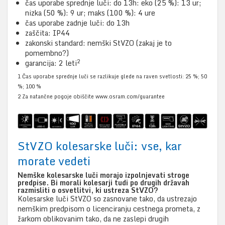
čas uporabe sprednje luči: do 13h: eko (25 %): 13 ur;
nizka (50 %): 9 ur; maks (100 %): 4 ure
čas uporabe zadnje luči: do 13h
zaščita: IP44
zakonski standard: nemški StVZO (zakaj je to
pomembno?)
2
garancija: 2 leti
1 Čas uporabe sprednje luči se razlikuje glede na raven svetlosti: 25 %; 50
%; 100 %
2 Za natančne pogoje obiščite www.osram.com/guarantee
StVZO kolesarske luči: vse, kar
morate vedeti
Nemške kolesarske luči morajo izpolnjevati stroge
predpise. Bi morali kolesarji tudi po drugih državah
razmisliti o osvetlitvi, ki ustreza StVZO?
Kolesarske luči StVZO so zasnovane tako, da ustrezajo
nemškim predpisom o licenciranju cestnega prometa, z
žarkom oblikovanim tako, da ne zaslepi drugih