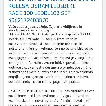
KOLESA OSRAM LEDsBIKE
RACE 100 LEDBL103 SET
4062172403870
Vaše zaupanje za vožnjo. Izjemna vidljivost in
osvetlitev za vsako vožnjo
LEDSBIKE RACE 100 SET
je doslej najsvetlejša LED
sprednja luč za kolo OSRAM. S tremi ročnimi
nastavitvami svetlosti, samodejnim načinom in
indikatorjem funkcij, vrhunec te impresivne LED serije
vabi, da vozite s samozavestjo, medtem ko se cesta
osvetljuje okoli vas. Posebna značilnost je zadnja luč z
inteligentno funkcijo zavorne luči, ki povečuje tako
vidljivost kot varnost v cestnem prometu. Specifično
zasnovana za vožnjo izven ceste in v slabih svetlobnih
pogojih, njena izjemna svetlost in hladno bela barva
osvetlita noč, medtem ko vi poganjate pedala.
Odkrijte LEDsBIKE RACE 100 SET, nov vrhunec za vse
navdušence nad kolesarstvom, ki dviga vidljivost in
vsestranskost na novo raven. Z več načini osvetlitve
(samodejnim in ročnim) ter tremi ravnmi svetlosti