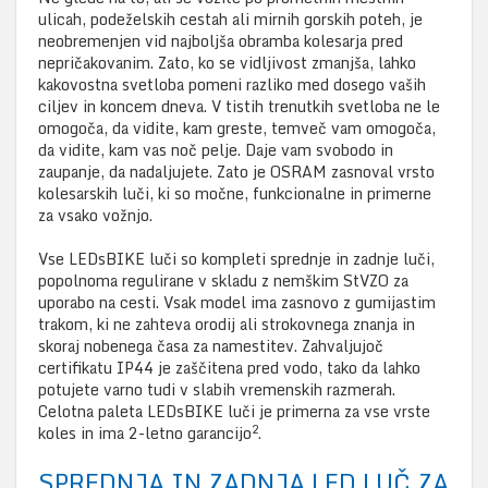
ulicah, podeželskih cestah ali mirnih gorskih poteh, je
neobremenjen vid najboljša obramba kolesarja pred
nepričakovanim. Zato, ko se vidljivost zmanjša, lahko
kakovostna svetloba pomeni razliko med dosego vaših
ciljev in koncem dneva. V tistih trenutkih svetloba ne le
omogoča, da vidite, kam greste, temveč vam omogoča,
da vidite, kam vas noč pelje. Daje vam svobodo in
zaupanje, da nadaljujete. Zato je OSRAM zasnoval vrsto
kolesarskih luči, ki so močne, funkcionalne in primerne
za vsako vožnjo.
Vse LEDsBIKE luči so kompleti sprednje in zadnje luči,
popolnoma regulirane v skladu z nemškim StVZO za
uporabo na cesti. Vsak model ima zasnovo z gumijastim
trakom, ki ne zahteva orodij ali strokovnega znanja in
skoraj nobenega časa za namestitev. Zahvaljujoč
certifikatu IP44 je zaščitena pred vodo, tako da lahko
potujete varno tudi v slabih vremenskih razmerah.
Celotna paleta LEDsBIKE luči je primerna za vse vrste
2
koles in ima 2-letno garancijo
.
SPREDNJA IN ZADNJA LED LUČ ZA