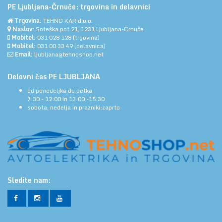
PE Ljubljana-Črnuče: trgovina in delavnici
Trgovina:
TEHNO KAR d.o.o.
Naslov:
Soteška pot 21, 1231 Ljubljana-Črnuče
Mobitel:
031 028 128
(trgovina)
Mobitel:
031 00 33 49
(delavnica)
Email:
ljubljana@tehnoshop.net
Delovni čas PE LJUBLJANA
od ponedeljka do petka
7:30 - 12:00 in 13:00 -15:30
sobota, nedelja in prazniki:zaprto
Sledite nam: