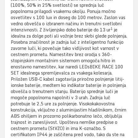
(100%, 50% in 25% svetlosti) se sprednja luč
popolnoma prilagodi vsakemu okolju. Ponuja močno
osvetlitev s 100 lux in doseg do 100 metrov. Zaslon vas
vedno obvešča o izbranem načinu in trenutni svetlobni
1
intenzivnosti. Z življenjsko dobo baterije do 13 ur
je
idealna za dolge poti ali vožnje brez skrbi glede polnjenja.
Posebna značilnost je zadnja luč z inteligentno funkcijo
zavorne luči, ki povečuje tako vidljivost kot varnost v
cestnem prometu. Namestitev brez orodja s 360-
stopinjskim montažnim sistemom omogoča hitro in
enostavno namestitev, kar naredi LEDsBIKE RACE 100
SET idealnega spremljevalca za vsakega kolesarja.
Priložen USB-C kabel zagotavlja priročno polnjenje litij-
ionske baterije, medtem ko indikator baterije in polnjenja
obvešča o trenutnem stanju. Baterijo sprednje luči je
mogoče popolnoma napolniti v 3 urah. Zadnja luč
potrebuje le 2,5 ure za polnjenje. Visokokakovostna
konstrukcija, vključno z aluminijastim hladilnikom, črnim
ABS ohišjem in prozorno polikarbonatno lečo, obljublja
trajnost in zanesljivost. Upošteva nemške predpise o
cestnem prometu (StVZO) in ima K-označbo. S
certifikatom IP44 je zaščitena pred vodo, tako da ste na