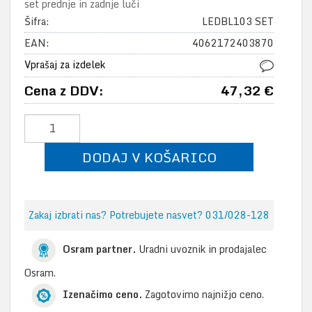
set prednje in zadnje luči
Šifra:
LEDBL103 SET
EAN:
4062172403870
Vprašaj za izdelek
Cena z DDV:
47,32 €
DODAJ V KOŠARICO
Zakaj izbrati nas? Potrebujete nasvet? 031/028-128
Osram partner.
Uradni uvoznik in prodajalec
Osram.
Izenačimo ceno.
Zagotovimo najnižjo ceno.