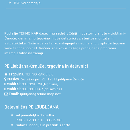
B2B veleprodaja
Podjetje TEHNO KAR d.o.o. ima sedež v Idriji in poslovno enoto v Ljubljani-
Črnuče, kjer imamo trgovino in dve delavnici za storitve montaže in
avtoelektrike. Naše izdelke lahko nakupujete neomejeno v spletni trgovini
www.tehnoshop.net.
Večino izdelkov iz našega prodajnega programa
imamo stalno na zalogi.
PE Ljubljana-Črnuče: trgovina in delavnici
Trgovina:
TEHNO KAR d.o.o.
Naslov:
Soteška pot 21, 1231 Ljubljana-Črnuče
Mobitel:
031 028 128
(trgovina)
Mobitel:
031 00 33 49
(delavnica)
Email:
ljubljana@tehnoshop.net
Delovni čas PE LJUBLJANA
od ponedeljka do petka
7:30 - 12:00 in 13:00 -15:30
sobota, nedelja in prazniki:zaprto