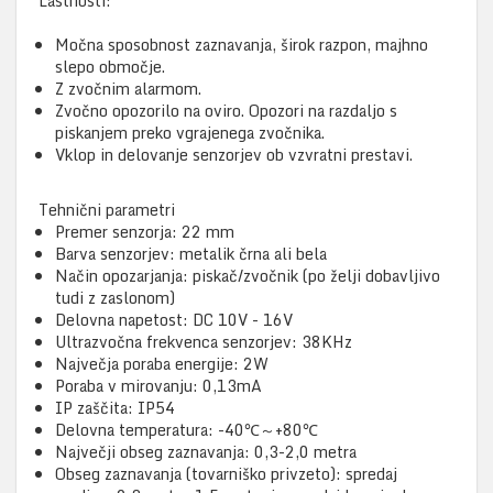
Lastnosti:
Močna sposobnost zaznavanja, širok razpon, majhno
slepo območje.
Z zvočnim alarmom.
Zvočno opozorilo na oviro. Opozori na razdaljo s
piskanjem preko vgrajenega zvočnika.
Vklop in delovanje senzorjev ob vzvratni prestavi.
Tehnični parametri
Premer senzorja: 22 mm
Barva senzorjev: metalik črna ali bela
Način opozarjanja: piskač/zvočnik (po želji dobavljivo
tudi z zaslonom)
Delovna napetost: DC 10V - 16V
Ultrazvočna frekvenca senzorjev: 38KHz
Največja poraba energije: 2W
Poraba v mirovanju: 0,13mA
IP zaščita: IP54
Delovna temperatura: -40℃～+80℃
Največji obseg zaznavanja: 0,3-2,0 metra
Obseg zaznavanja (tovarniško privzeto): spredaj