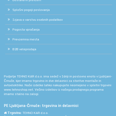
Splošni pogoji poslovanja
Izjava o varstvu osebnih podatkov
Pogosta vprašanja
Prevzemna mesta
B2B veleprodaja
Podjetje TEHNO KAR d.o.o. ima sedež v Idriji in poslovno enoto v Ljubljani-
Črnuče, kjer imamo trgovino in dve delavnici za storitve montaže in
avtoelektrike. Naše izdelke lahko nakupujete neomejeno v spletni trgovini
www.tehnoshop.net.
Večino izdelkov iz našega prodajnega programa
imamo stalno na zalogi.
PE Ljubljana-Črnuče: trgovina in delavnici
Trgovina:
TEHNO KAR d.o.o.