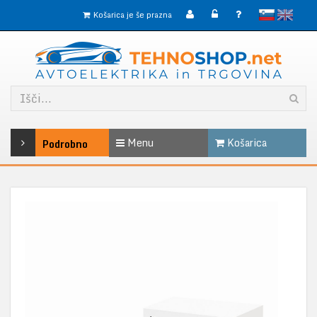
slovensko
English
Košarica je še prazna
Menu
Košarica
Podrobno