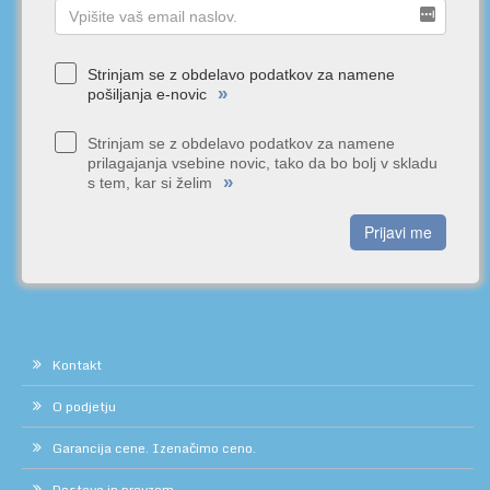
Strinjam se z obdelavo podatkov za namene
»
pošiljanja e-novic
Strinjam se z obdelavo podatkov za namene
prilagajanja vsebine novic, tako da bo bolj v skladu
»
s tem, kar si želim
Prijavi me
Kontakt
O podjetju
Garancija cene. Izenačimo ceno.
Dostava in prevzem