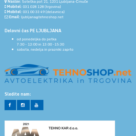
Naslov:
Soteška pot 21, 1231 Ljubljana-Črnuče
Mobitel:
031 028 128
(trgovina)
Mobitel:
031 00 33 49
(delavnica)
Email:
ljubljana@tehnoshop.net
Delovni čas PE LJUBLJANA
od ponedeljka do petka
7:30 - 12:00 in 13:00 -15:30
sobota, nedelja in prazniki:zaprto
Sledite nam: