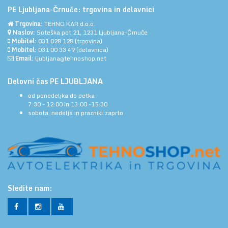
PE Ljubljana-Črnuče: trgovina in delavnici
Trgovina:
TEHNO KAR d.o.o.
Naslov:
Soteška pot 21, 1231 Ljubljana-Črnuče
Mobitel:
031 028 128
(trgovina)
Mobitel:
031 00 33 49
(delavnica)
Email:
ljubljana@tehnoshop.net
Delovni čas PE LJUBLJANA
od ponedeljka do petka
7:30 - 12:00 in 13:00 -15:30
sobota, nedelja in prazniki:zaprto
Sledite nam: