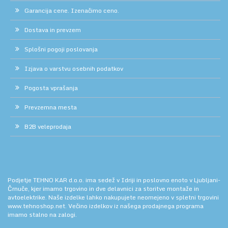
Garancija cene. Izenačimo ceno.
Dostava in prevzem
Splošni pogoji poslovanja
Izjava o varstvu osebnih podatkov
Pogosta vprašanja
Prevzemna mesta
B2B veleprodaja
Podjetje TEHNO KAR d.o.o. ima sedež v Idriji in poslovno enoto v Ljubljani-
Črnuče, kjer imamo trgovino in dve delavnici za storitve montaže in
avtoelektrike. Naše izdelke lahko nakupujete neomejeno v spletni trgovini
www.tehnoshop.net.
Večino izdelkov iz našega prodajnega programa
imamo stalno na zalogi.