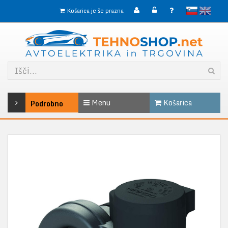
slovensko
English
Košarica je še prazna
Menu
Košarica
Podrobno