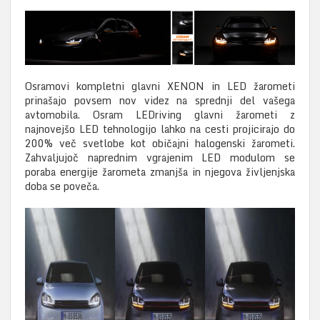
Osramovi kompletni glavni XENON in LED žarometi
prinašajo povsem nov videz na sprednji del vašega
avtomobila. Osram LEDriving glavni žarometi z
najnovejšo LED tehnologijo lahko na cesti projicirajo do
200% več svetlobe kot običajni halogenski žarometi.
Zahvaljujoč naprednim vgrajenim LED modulom se
poraba energije žarometa zmanjša in njegova življenjska
doba se poveča.