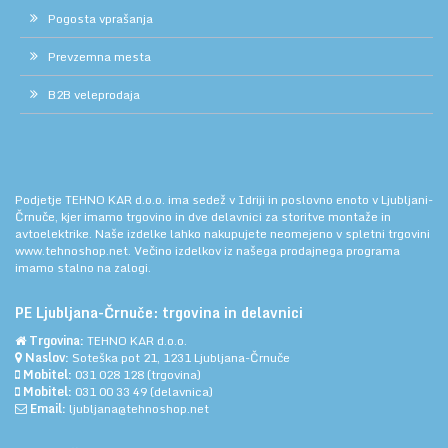
Pogosta vprašanja
Prevzemna mesta
B2B veleprodaja
Podjetje TEHNO KAR d.o.o. ima sedež v Idriji in poslovno enoto v Ljubljani-
Črnuče, kjer imamo trgovino in dve delavnici za storitve montaže in
avtoelektrike. Naše izdelke lahko nakupujete neomejeno v spletni trgovini
www.tehnoshop.net.
Večino izdelkov iz našega prodajnega programa
imamo stalno na zalogi.
PE Ljubljana-Črnuče: trgovina in delavnici
Trgovina:
TEHNO KAR d.o.o.
Naslov:
Soteška pot 21, 1231 Ljubljana-Črnuče
Mobitel:
031 028 128
(trgovina)
Mobitel:
031 00 33 49
(delavnica)
Email:
ljubljana@tehnoshop.net