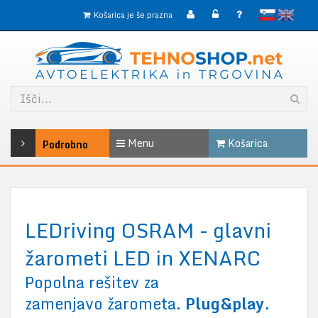
slovensko
English
Košarica je še prazna
Menu
Košarica
Podrobno
LEDriving OSRAM - glavni
žarometi LED in XENARC
Popolna rešitev za
zamenjavo žarometa.
Plug&play.