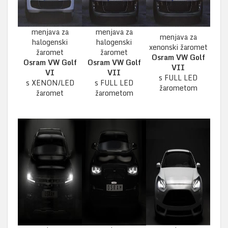
menjava za
menjava za
menjava za
halogenski
halogenski
xenonski žaromet
žaromet
žaromet
Osram VW Golf
Osram VW Golf
Osram VW Golf
VII
VI
VII
s FULL LED
s XENON/LED
s FULL LED
žarometom
žaromet
žarometom