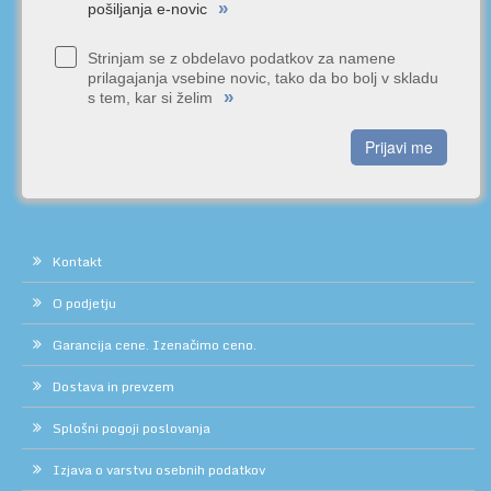
»
pošiljanja e-novic
Strinjam se z obdelavo podatkov za namene
prilagajanja vsebine novic, tako da bo bolj v skladu
»
s tem, kar si želim
Prijavi me
Kontakt
O podjetju
Garancija cene. Izenačimo ceno.
Dostava in prevzem
Splošni pogoji poslovanja
Izjava o varstvu osebnih podatkov