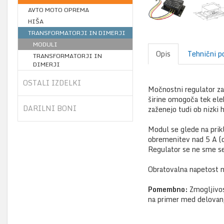
AVTO MOTO OPREMA
HIŠA
TRANSFORMATORJI IN DIMERJI
MODULI
Opis
Tehnični p
TRANSFORMATORJI IN
DIMERJI
OSTALI IZDELKI
Močnostni regulator za
širine omogoča tek ele
DARILNI BONI
zaženejo tudi ob nizki 
Modul se glede na prikl
obremenitev nad 5 A (do
Regulator se ne sme se
Obratovalna napetost m
Pomembno:
Zmogljivos
na primer med delovanj