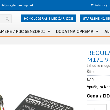
ljubljana@tehnoshop.net
Košarica je
HOMOLOGIRANE LED ŽARNICE
STARLINE
M13E
AMERE / PDC SENZORJI
DODATNA OPREMA
AL
REGUL
M171 9
Izhod je mogoč
Šifra:
EAN:
Vprašaj za izd
Cena z DD