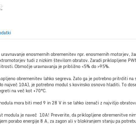
odatki
 uravnavanje enosmernih obremenitev npr. enosmernih motorjev, ža
ktromotorjev tudi z nizkim številom obratov. Zaradi priklopljene PWM
hitrosti. Območje uravnavanja je približno <5% do >95%.
opljeno obremenitev lahko segreva. Zato ga je potrebno pritrditi na 
 največ 10A), je potrebno modul s kovinsko osnovo hladiti. To doseže
greti na več kot +70°C.
odula mora biti med 9 in 28 V in se lahko izenači z najvišjo obratov
t modula je naveč 10A! Preverite, da priklopljene obremenitve nimaj
em porabo energije 8 A, za zagon ali v blokiranjem stanju pa potreb