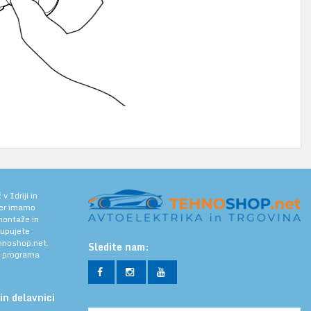
 Idriji in
jer imamo
 montaže in
kupujete
noshop.net.
Sledite nam:
a programa
in delavnici