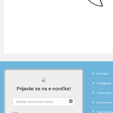
Kontakt
O podjetju
Prijavite se na e-novičke!
Garancija 
Dostava in
Splošni pog