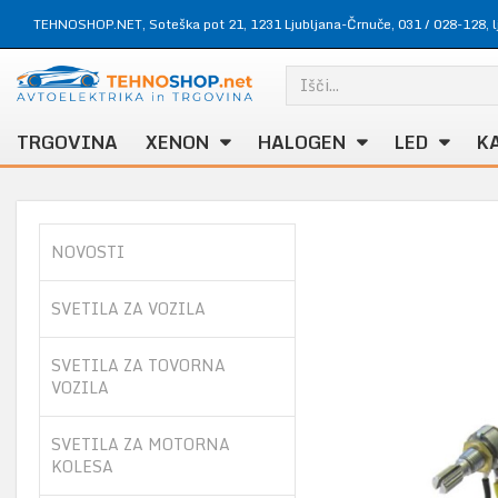
TEHNOSHOP.NET, Soteška pot 21, 1231 Ljubljana-Črnuče,
031 / 028-128
,
TRGOVINA
XENON
HALOGEN
LED
K
NOVOSTI
SVETILA ZA VOZILA
SVETILA ZA TOVORNA
VOZILA
SVETILA ZA MOTORNA
KOLESA