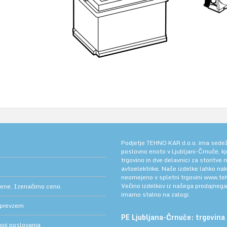
Podjetje TEHNO KAR d.o.o. ima sedež v
poslovno enoto v Ljubljani-Črnuče, k
trgovino in dve delavnici za storitve
avtoelektrike. Naše izdelke lahko na
neomejeno v spletni trgovini
www.teh
Večino izdelkov iz našega prodajneg
cene. Izenačimo ceno.
imamo stalno na zalogi.
 prevzem
PE Ljubljana-Črnuče: trgovina 
oji poslovanja