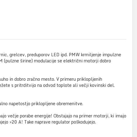
rnic, grelcev, preduporov LED ipd. PMW krmiljenje impulzne
 (pulzne širine) modulacije se električni motorji dobro
suho in dobro zračno mesto. V primeru priklopljenih
te s pritrditvijo na odvod toplote ali večji kovinski del.
alno napetostjo priklopljene obremenitve.
o večje porabe energije! Obstajajo na primer motorji, ki imajo
ujejo >20 A! Take naprave regulator poškodujejo.