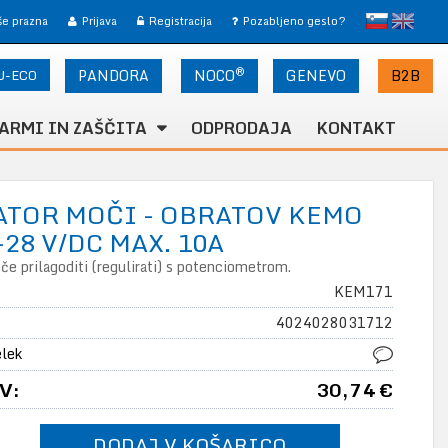
slovensko
English
 še prazna
Prijava
Registracija
Pozabljeno geslo?
®
U-ECO
PANDORA
NOCO
B2B
GENEVO
ARMI IN ZAŠČITA
ODPRODAJA
KONTAKT
ATOR MOČI - OBRATOV KEMO
-28 V/DC MAX. 10A
e prilagoditi (regulirati) s potenciometrom.
KEM171
4024028031712
elek
V:
30,74 €
DODAJ V KOŠARICO