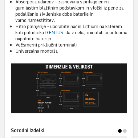
Absorpcija udarcev - zasnovana s prilagojenim
gumijastim blažilnim podstavkom in vložki iz pene za
podaljšanje življenjske dobe baterije in
varno namestititev.
Hitro polnjenje - uporabite način Lithium na katerem
koli polnilniku
GENIUS
, da v nekaj minutah popolnoma
napolnite baterijo
Večsmerni priključni terminali
Univerzalna montaža
Sorodni izdelki
1
2