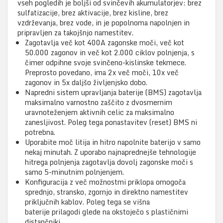
vseh pogledih je boljši od svinčevih akumulatorjev: brez
sulfatizacije, brez aktivacije, brez kisline, brez
vzdrževanja, brez vode, in je popolnoma napolnjen in
pripravljen za takojšnjo namestitev.
Zagotavlja več kot 400A zagonske moči, več kot
50.000 zagonov in več kot 2.000 ciklov polnjenja, s
čimer odpihne svoje svinčeno-kislinske tekmece.
Preprosto povedano, ima 2x več moči, 10x več
zagonov in 5x daljšo življenjsko dobo.
Napredni sistem upravljanja baterije (BMS) zagotavlja
maksimalno varnostno zaščito z dvosmernim
uravnoteženjem aktivnih celic za maksimalno
zanesljivost. Poleg tega ponastavitev (reset) BMS ni
potrebna.
Uporabite moč litija in hitro napolnite baterijo v samo
nekaj minutah. Z uporabo najnaprednejše tehnologije
hitrega polnjenja zagotavlja dovolj zagonske moči s
samo 5-minutnim polnjenjem.
Konfiguracija z več možnostmi priklopa omogoča
sprednjo, stransko, zgornjo in direktno namestitev
priključnih kablov. Poleg tega se višna
baterije prilagodi glede na okstoječo s plastičnimi
distančniki.