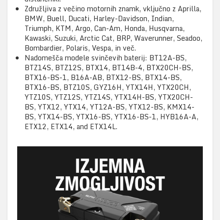
Združljiva z večino motornih znamk, vključno z Aprilla,
BMW, Buell, Ducati, Harley-Davidson, Indian,
Triumph, KTM, Argo, Can-Am, Honda, Husqvarna,
Kawaski, Suzuki, Arctic Cat, BRP, Waverunner, Seadoo,
Bombardier, Polaris, Vespa, in več.
Nadomešča modele svinčevih baterij: BT12A-BS,
BTZ14S, BTZ12S, BTX14, BT14B-4, BTX20CH-BS,
BTX16-BS-1, B16A-AB, BTX12-BS, BTX14-BS,
BTX16-BS, BTZ10S, GYZ16H, YTX14H, YTX20CH,
YTZ10S, YTZ12S, YTZ14S, YTX14H-BS, YTX20CH-
BS, YTX12, YTX14, YT12A-BS, YTX12-BS, KMX14-
BS, YTX14-BS, YTX16-BS, YTX16-BS-1, HYB16A-A,
ETX12, ETX14, and ETX14L.