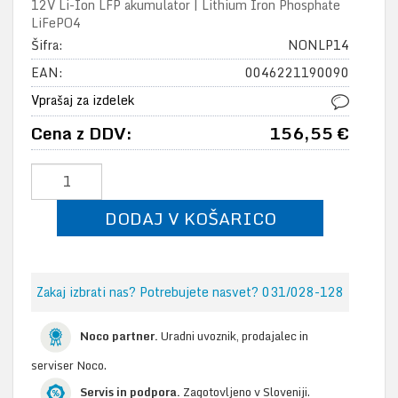
12V Li-Ion LFP akumulator | Lithium Iron Phosphate
LiFePO4
Šifra:
NONLP14
EAN:
0046221190090
Vprašaj za izdelek
Cena z DDV:
156,55 €
DODAJ V KOŠARICO
Zakaj izbrati nas? Potrebujete nasvet? 031/028-128
Noco partner.
Uradni uvoznik, prodajalec in
serviser Noco.
Servis in podpora.
Zagotovljeno v Sloveniji.