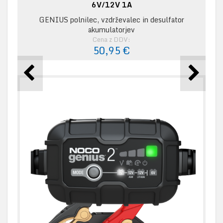
6V/12V 1A
GENIUS polnilec, vzdrževalec in desulfator
akumulatorjev
Cena z DDV:
50,95 €