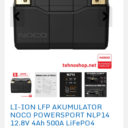
LI-ION LFP AKUMULATOR
NOCO POWERSPORT NLP14
12.8V 4Ah 500A LiFePO4