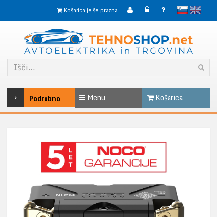
slovensko
English
Košarica je še prazna
Menu
Košarica
Podrobno