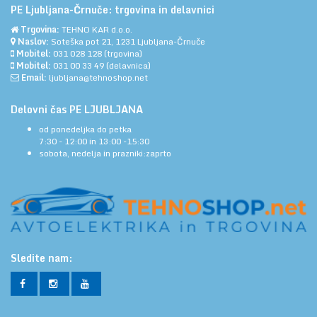
PE Ljubljana-Črnuče: trgovina in delavnici
Trgovina:
TEHNO KAR d.o.o.
Naslov:
Soteška pot 21, 1231 Ljubljana-Črnuče
Mobitel:
031 028 128
(trgovina)
Mobitel:
031 00 33 49
(delavnica)
Email:
ljubljana@tehnoshop.net
Delovni čas PE LJUBLJANA
od ponedeljka do petka
7:30 - 12:00 in 13:00 -15:30
sobota, nedelja in prazniki:zaprto
Sledite nam: