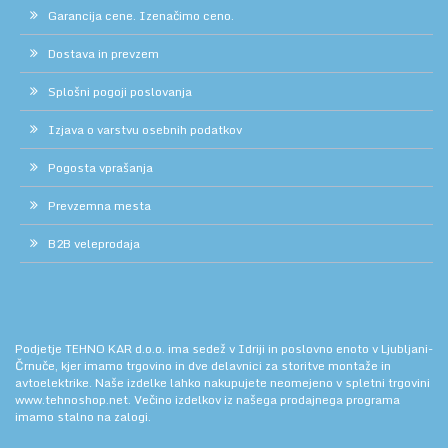
Garancija cene. Izenačimo ceno.
Dostava in prevzem
Splošni pogoji poslovanja
Izjava o varstvu osebnih podatkov
Pogosta vprašanja
Prevzemna mesta
B2B veleprodaja
Podjetje TEHNO KAR d.o.o. ima sedež v Idriji in poslovno enoto v Ljubljani-
Črnuče, kjer imamo trgovino in dve delavnici za storitve montaže in
avtoelektrike. Naše izdelke lahko nakupujete neomejeno v spletni trgovini
www.tehnoshop.net.
Večino izdelkov iz našega prodajnega programa
imamo stalno na zalogi.