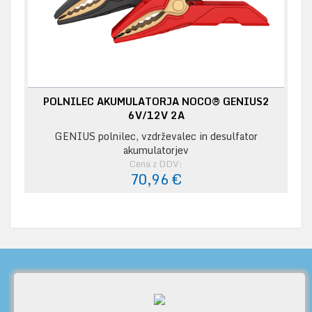
POLNILEC AKUMULATORJA NOCO® GENIUS2
6V/12V 2A
GENIUS polnilec, vzdrževalec in desulfator
akumulatorjev
Cena z DDV:
70,96 €