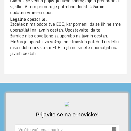
CanBus še vedno pojavlja lažno sporočanje o pregorelosti
sijalke. V tem primeru je potrebno dodati k žarnici
dodaten vmesen upor.
Legalno opozorilo:
Izdelek nima odobritve ECE, kar pomeni, da se jih ne sme
uporabljati na javnih cestah. Upoštevajte, da te
žarnice niso dovoljene za uporabo na javnih cestah.
Možna je uporaba za vožnjo po stranskih poteh. Ti izdelki
niso odobreni s strani ECE in jih ne smete uporabljati na
javnih cestah.
Prijavite se na e-novičke!