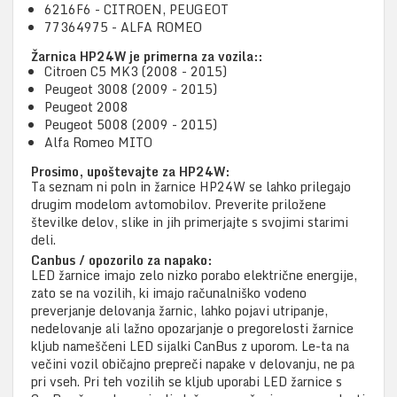
6216F6 - CITROEN, PEUGEOT
77364975 - ALFA ROMEO
Žarnica HP24W je primerna za vozila::
Citroen C5 MK3 (2008 - 2015)
Peugeot 3008 (2009 - 2015)
Peugeot 2008
Peugeot 5008 (2009 - 2015)
Alfa Romeo MITO
Prosimo, upoštevajte za HP24W:
Ta seznam ni poln in žarnice HP24W se lahko prilegajo
drugim modelom avtomobilov. Preverite priložene
številke delov, slike in jih primerjajte s svojimi starimi
deli.
Canbus / opozorilo za napako:
LED žarnice imajo zelo nizko porabo električne energije,
zato se na vozilih, ki imajo računalniško vodeno
preverjanje delovanja žarnic, lahko pojavi utripanje,
nedelovanje ali lažno opozarjanje o pregorelosti žarnice
kljub nameščeni LED sijalki CanBus z uporom. Le-ta na
večini vozil običajno prepreči napake v delovanju, ne pa
pri vseh. Pri teh vozilih se kljub uporabi LED žarnice s