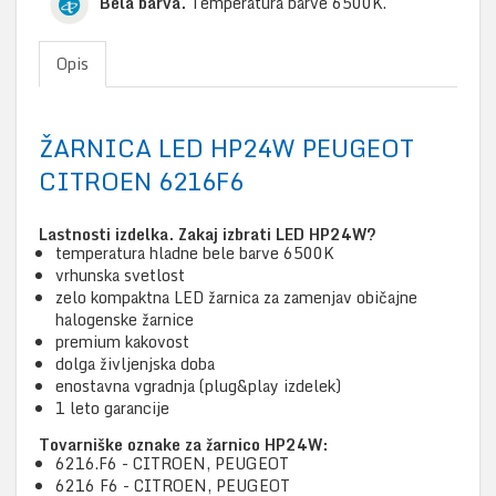
Bela barva.
Temperatura barve 6500K.
Opis
ŽARNICA LED HP24W PEUGEOT
CITROEN 6216F6
Lastnosti izdelka. Zakaj izbrati LED HP24W?
temperatura hladne bele barve 6500K
vrhunska svetlost
zelo kompaktna LED žarnica za zamenjav običajne
halogenske žarnice
premium kakovost
dolga življenjska doba
enostavna vgradnja (plug&play izdelek)
1 leto garancije
Tovarniške oznake za žarnico HP24W:
6216.F6 - CITROEN, PEUGEOT
6216 F6 - CITROEN, PEUGEOT