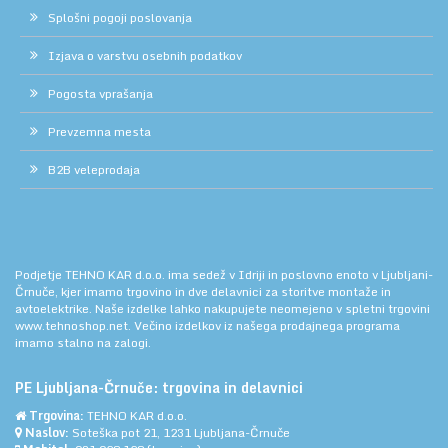
Splošni pogoji poslovanja
Izjava o varstvu osebnih podatkov
Pogosta vprašanja
Prevzemna mesta
B2B veleprodaja
Podjetje TEHNO KAR d.o.o. ima sedež v Idriji in poslovno enoto v Ljubljani-
Črnuče, kjer imamo trgovino in dve delavnici za storitve montaže in
avtoelektrike. Naše izdelke lahko nakupujete neomejeno v spletni trgovini
www.tehnoshop.net.
Večino izdelkov iz našega prodajnega programa
imamo stalno na zalogi.
PE Ljubljana-Črnuče: trgovina in delavnici
Trgovina:
TEHNO KAR d.o.o.
Naslov:
Soteška pot 21, 1231 Ljubljana-Črnuče