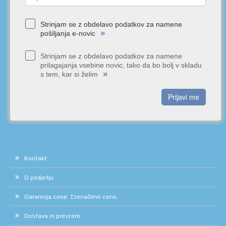
Strinjam se z obdelavo podatkov za namene
»
pošiljanja e-novic
Strinjam se z obdelavo podatkov za namene
prilagajanja vsebine novic, tako da bo bolj v skladu
»
s tem, kar si želim
Prijavi me
Kontakt
O podjetju
Garancija cene. Izenačimo ceno.
Dostava in prevzem