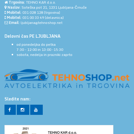
Trgovina:
TEHNO KAR d.o.o.
Naslov:
Soteška pot 21, 1231 Ljubljana-Črnuče
Mobitel:
031 028 128
(trgovina)
Mobitel:
031 00 33 49
(delavnica)
Email:
ljubljana@tehnoshop.net
Delovni čas PE LJUBLJANA
od ponedeljka do petka
7:30 - 12:00 in 13:00 -15:30
sobota, nedelja in prazniki:zaprto
Sledite nam: