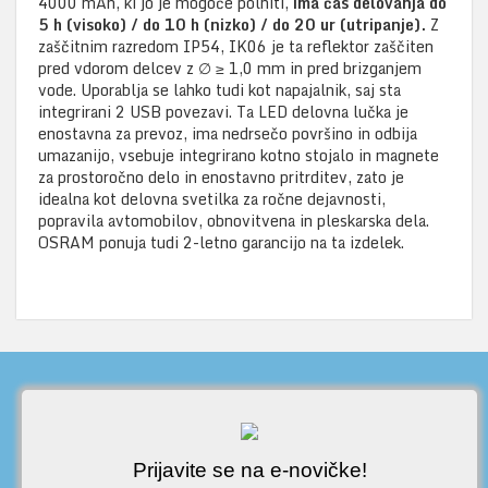
4000 mAh, ki jo je mogoče polniti,
ima čas delovanja do
5 h (visoko) / do 10 h (nizko) / do 20 ur (utripanje).
Z
zaščitnim razredom IP54, IK06 je ta reflektor zaščiten
pred vdorom delcev z ∅ ≥ 1,0 mm in pred brizganjem
vode. Uporablja se lahko tudi kot napajalnik, saj sta
integrirani 2 USB povezavi. Ta LED delovna lučka je
enostavna za prevoz, ima nedrsečo površino in odbija
umazanijo, vsebuje integrirano kotno stojalo in magnete
za prostoročno delo in enostavno pritrditev, zato je
idealna kot delovna svetilka za ročne dejavnosti,
popravila avtomobilov, obnovitvena in pleskarska dela.
OSRAM ponuja tudi 2-letno garancijo na ta izdelek.
Prijavite se na e-novičke!