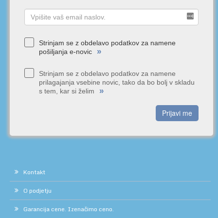
Strinjam se z obdelavo podatkov za namene
»
pošiljanja e-novic
Strinjam se z obdelavo podatkov za namene
prilagajanja vsebine novic, tako da bo bolj v skladu
»
s tem, kar si želim
Prijavi me
Kontakt
O podjetju
Garancija cene. Izenačimo ceno.