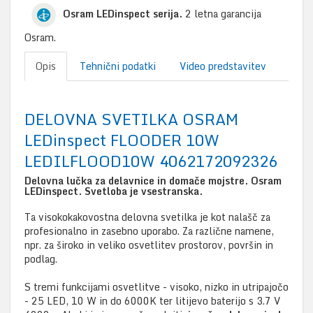
Osram LEDinspect serija.
2 letna garancija
Osram.
Opis
Tehnični podatki
Video predstavitev
DELOVNA SVETILKA OSRAM
LEDinspect FLOODER 10W
LEDILFLOOD10W 4062172092326
Delovna lučka za delavnice in domače mojstre. Osram
LEDinspect. Svetloba je vsestranska.
Ta visokokakovostna delovna svetilka je kot nalašč za
profesionalno in zasebno uporabo. Za različne namene,
npr. za široko in veliko osvetlitev prostorov, površin in
podlag.
S tremi funkcijami osvetlitve - visoko, nizko in utripajočo
- 25 LED, 10 W in do 6000K ter litijevo baterijo s 3.7 V