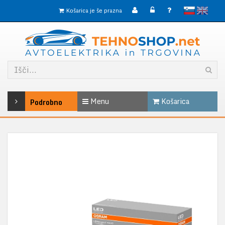
slovensko
English
Košarica je še prazna
Menu
Košarica
Podrobno