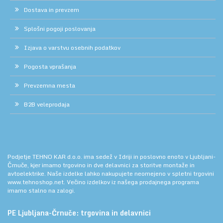
Dostava in prevzem
Splošni pogoji poslovanja
Izjava o varstvu osebnih podatkov
Pogosta vprašanja
Prevzemna mesta
B2B veleprodaja
Podjetje TEHNO KAR d.o.o. ima sedež v Idriji in poslovno enoto v Ljubljani-
Črnuče, kjer imamo trgovino in dve delavnici za storitve montaže in
avtoelektrike. Naše izdelke lahko nakupujete neomejeno v spletni trgovini
www.tehnoshop.net.
Večino izdelkov iz našega prodajnega programa
imamo stalno na zalogi.
PE Ljubljana-Črnuče: trgovina in delavnici