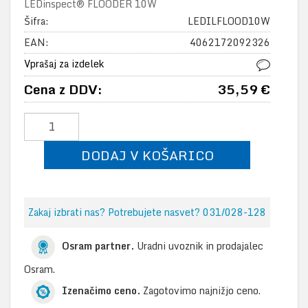
LEDinspect® FLOODER 10W
Šifra:
LEDILFLOOD10W
EAN:
4062172092326
Vprašaj za izdelek
Cena z DDV:
35,59 €
DODAJ V KOŠARICO
Zakaj izbrati nas? Potrebujete nasvet? 031/028-128
Osram partner.
Uradni uvoznik in prodajalec
Osram.
Izenačimo ceno.
Zagotovimo najnižjo ceno.