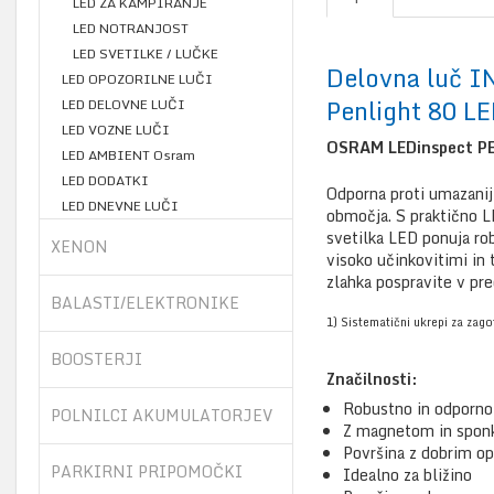
LED ZA KAMPIRANJE
LED NOTRANJOST
LED SVETILKE / LUČKE
Delovna luč 
LED OPOZORILNE LUČI
Penlight 80 
LED DELOVNE LUČI
LED VOZNE LUČI
OSRAM LEDinspect PEN
LED AMBIENT Osram
LED DODATKI
Odporna proti umazanij
LED DNEVNE LUČI
območja. S praktično 
svetilka LED ponuja ro
XENON
visoko učinkovitimi in 
zlahka pospravite v pre
BALASTI/ELEKTRONIKE
1) Sistematični ukrepi za zag
BOOSTERJI
Značilnosti:
Robustno in odporno
POLNILCI AKUMULATORJEV
Z magnetom in spon
Površina z dobrim o
PARKIRNI PRIPOMOČKI
Idealno za bližino