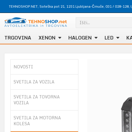
TEHNOSHOP.NET, Soteška pot 21, 1231 Ljubljana-Črnuče,
031 / 028-128
,
TRGOVINA
XENON
HALOGEN
LED
K
NOVOSTI
SVETILA ZA VOZILA
SVETILA ZA TOVORNA
VOZILA
SVETILA ZA MOTORNA
KOLESA