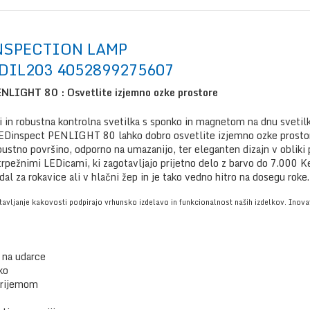
INSPECTION LAMP
LEDIL203 4052899275607
LIGHT 80 : Osvetlite izjemno ozke prostore
i in robustna kontrolna svetilka s sponko in magnetom na dnu sveti
LEDinspect PENLIGHT 80 lahko dobro osvetlite izjemno ozke prostor
bustno površino, odporno na umazanijo, ter eleganten dizajn v obl
trpežnimi LEDicami, ki zagotavljajo prijetno delo z barvo do 7.000 K
dal za rokavice ali v hlačni žep in je tako vedno hitro na dosegu rok
otavljanje kakovosti podpirajo vrhunsko izdelavo in funkcionalnost naših izdelkov. Inov
 na udarce
ko
prijemom