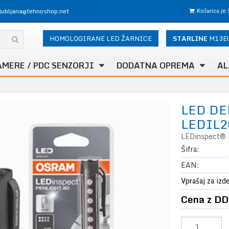
ljubljana@tehnoshop.net
Košarica je
HOMOLOGIRANE LED ŽARNICE
STARLINE
M13E
AMERE / PDC SENZORJI
DODATNA OPREMA
AL
LED D
LEDIL2
LEDinspect® 
Šifra:
EAN:
Vprašaj za izd
Cena z DD