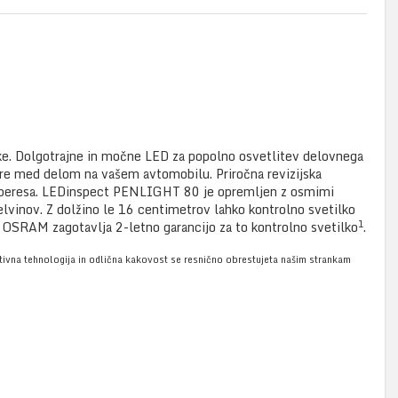
lke. Dolgotrajne in močne LED za popolno osvetlitev delovnega
e med delom na vašem avtomobilu. Priročna revizijska
iki peresa. LEDinspect PENLIGHT 80 je opremljen z osmimi
elvinov. Z dolžino le 16 centimetrov lahko kontrolno svetilko
1
e. OSRAM zagotavlja 2-letno garancijo za to kontrolno svetilko
.
ativna tehnologija in odlična kakovost se resnično obrestujeta našim strankam