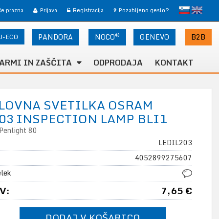
slovensko
English
 še prazna
Prijava
Registracija
Pozabljeno geslo?
®
U-ECO
PANDORA
NOCO
B2B
GENEVO
ARMI IN ZAŠČITA
ODPRODAJA
KONTAKT
ELOVNA SVETILKA OSRAM
03 INSPECTION LAMP BLI1
Penlight 80
LEDIL203
4052899275607
elek
V:
7,65 €
DODAJ V KOŠARICO