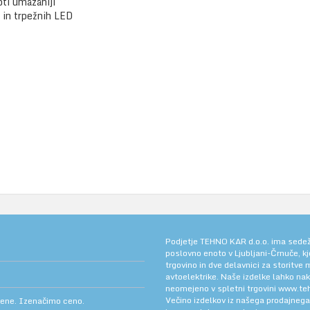
oti umazaniji
 in trpežnih LED
Podjetje TEHNO KAR d.o.o. ima sedež v
poslovno enoto v Ljubljani-Črnuče, k
trgovino in dve delavnici za storitve
avtoelektrike. Naše izdelke lahko na
neomejeno v spletni trgovini
www.teh
Večino izdelkov iz našega prodajneg
cene. Izenačimo ceno.