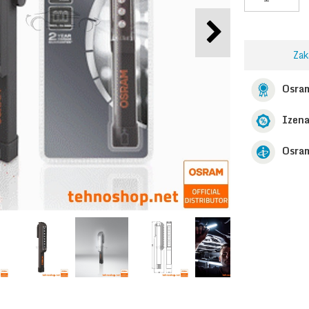
Zak
Osram
Izen
Osram