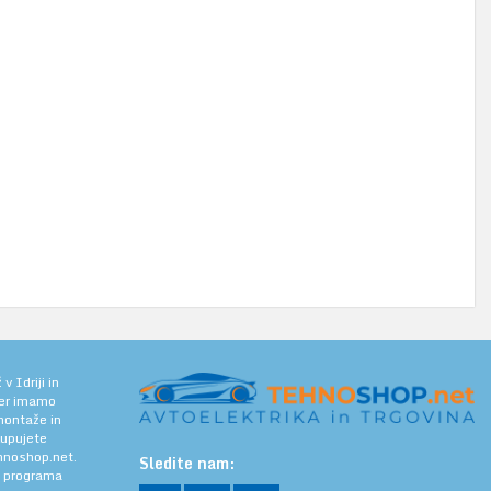
 Idriji in
jer imamo
 montaže in
kupujete
noshop.net.
Sledite nam:
a programa