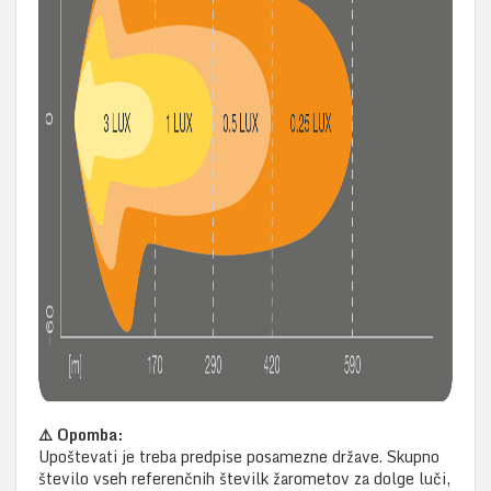
⚠️ Opomba:
Upoštevati je treba predpise posamezne države. Skupno
število vseh referenčnih številk žarometov za dolge luči,