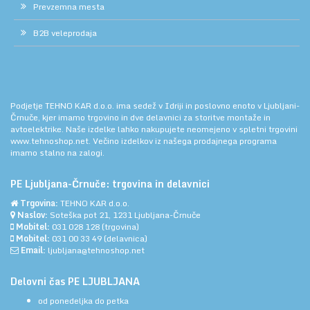
Prevzemna mesta
B2B veleprodaja
Podjetje TEHNO KAR d.o.o. ima sedež v Idriji in poslovno enoto v Ljubljani-
Črnuče, kjer imamo trgovino in dve delavnici za storitve montaže in
avtoelektrike. Naše izdelke lahko nakupujete neomejeno v spletni trgovini
www.tehnoshop.net.
Večino izdelkov iz našega prodajnega programa
imamo stalno na zalogi.
PE Ljubljana-Črnuče: trgovina in delavnici
Trgovina:
TEHNO KAR d.o.o.
Naslov:
Soteška pot 21, 1231 Ljubljana-Črnuče
Mobitel:
031 028 128
(trgovina)
Mobitel:
031 00 33 49
(delavnica)
Email:
ljubljana@tehnoshop.net
Delovni čas PE LJUBLJANA
od ponedeljka do petka