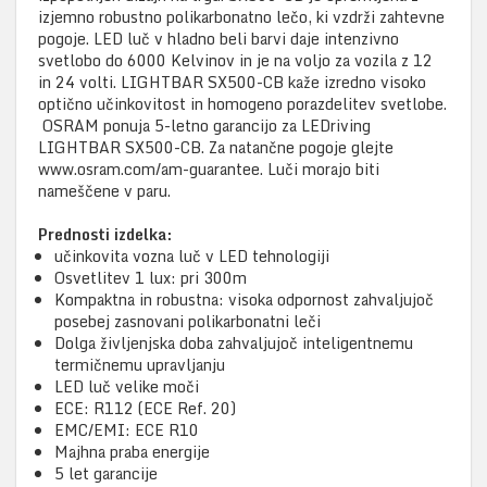
izjemno robustno polikarbonatno lečo, ki vzdrži zahtevne
pogoje. LED luč v hladno beli barvi daje intenzivno
svetlobo do 6000 Kelvinov in je na voljo za vozila z 12
in 24 volti. LIGHTBAR SX500-CB kaže izredno visoko
optično učinkovitost in homogeno porazdelitev svetlobe.
OSRAM ponuja 5-letno garancijo za LEDriving
LIGHTBAR SX500-CB. Za natančne pogoje glejte
www.osram.com/am-guarantee. Luči morajo biti
nameščene v paru.
Prednosti izdelka:
učinkovita vozna luč v LED tehnologiji
Osvetlitev 1 lux: pri 300m
Kompaktna in robustna: visoka odpornost zahvaljujoč
posebej zasnovani polikarbonatni leči
Dolga življenjska doba zahvaljujoč inteligentnemu
termičnemu upravljanju
LED luč velike moči
ECE: R112 (ECE Ref. 20)
EMC/EMI: ECE R10
Majhna praba energije
5 let garancije