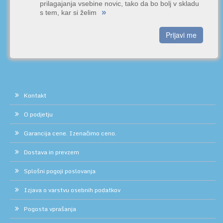
prilagajanja vsebine novic, tako da bo bolj v skladu
»
s tem, kar si želim
Prijavi me
Kontakt
O podjetju
Garancija cene. Izenačimo ceno.
Dostava in prevzem
Splošni pogoji poslovanja
Izjava o varstvu osebnih podatkov
Pogosta vprašanja