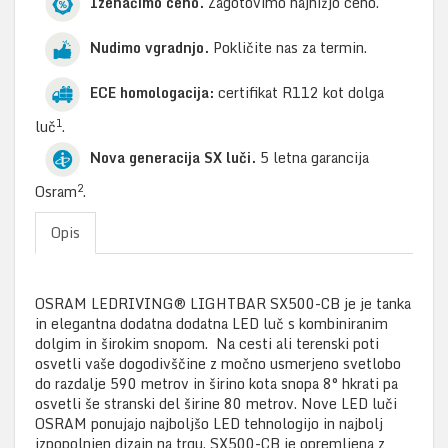
Izenačimo ceno.
Zagotovimo najnižjo ceno.
Nudimo vgradnjo.
Pokličite nas za termin.
ECE homologacija:
certifikat R112 kot dolga
1
luč
.
Nova generacija SX luči.
5 letna garancija
2
Osram
.
Opis
OSRAM LEDRIVING® LIGHTBAR SX500-CB je je tanka
in elegantna dodatna dodatna LED luč s kombiniranim
dolgim in širokim snopom. Na cesti ali terenski poti
osvetli vaše dogodivščine z močno usmerjeno svetlobo
do razdalje 590 metrov in širino kota snopa 8° hkrati pa
osvetli še stranski del širine 80 metrov. Nove LED luči
OSRAM ponujajo najboljšo LED tehnologijo in najbolj
izpopolnjen dizajn na trgu. SX500-CB je opremljena z