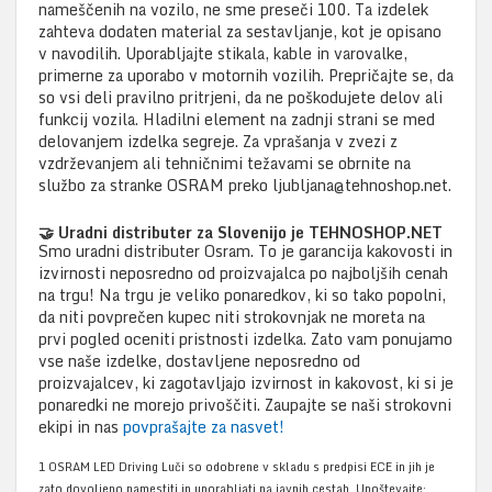
nameščenih na vozilo, ne sme preseči 100. Ta izdelek
zahteva dodaten material za sestavljanje, kot je opisano
v navodilih. Uporabljajte stikala, kable in varovalke,
primerne za uporabo v motornih vozilih. Prepričajte se, da
so vsi deli pravilno pritrjeni, da ne poškodujete delov ali
funkcij vozila. Hladilni element na zadnji strani se med
delovanjem izdelka segreje. Za vprašanja v zvezi z
vzdrževanjem ali tehničnimi težavami se obrnite na
službo za stranke OSRAM preko ljubljana@tehnoshop.net.
🤝 Uradni distributer za Slovenijo je TEHNOSHOP.NET
Smo uradni distributer Osram. To je garancija kakovosti in
izvirnosti neposredno od proizvajalca po najboljših cenah
na trgu! Na trgu je veliko ponaredkov, ki so tako popolni,
da niti povprečen kupec niti strokovnjak ne moreta na
prvi pogled oceniti pristnosti izdelka. Zato vam ponujamo
vse naše izdelke, dostavljene neposredno od
proizvajalcev, ki zagotavljajo izvirnost in kakovost, ki si je
ponaredki ne morejo privoščiti. Zaupajte se naši strokovni
ekipi in nas
povprašajte za nasvet!
1 OSRAM LED Driving Luči so odobrene v skladu s predpisi ECE in jih je
zato dovoljeno namestiti in uporabljati na javnih cestah. Upoštevajte: