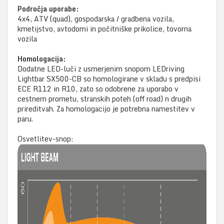
Področja uporabe:
4x4, ATV (quad), gospodarska / gradbena vozila,
kmetijstvo, avtodomi in počitniške prikolice, tovorna
vozila
Homologacija:
Dodatne LED-luči z usmerjenim snopom LEDriving
Lightbar SX500-CB so homologirane v skladu s predpisi
ECE R112 in R10, zato so odobrene za uporabo v
cestnem prometu, stranskih poteh (off road) n drugih
prireditvah. Za homologacijo je potrebna namestitev v
paru.
Osvetlitev-snop: