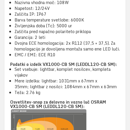
Nazivna vhodna moč: 108W
Napetost: 12/24V
Zaščita IP: IP67
Barva temperature svetlobe: 6000K
Življenjska doba (Tc): 5000 ur
Zaščita pred napačno polariteto priklopa
Garancija: 2 leti
Dvojna ECE homologacija: 2x R112 (37,5 + 37,5). Za
homologacijo je dovoljena montaža samo ene LED luči.
EMC / EMI: ECE R10
Podatki o izdelk VX1000-CB SM (LEDDL120-CB SM):
Set vsebuje: lightbar, komplet nosilcev, kompleta
vijakov
Mere izdelka: lightbar: 1031mm x 67mm x
35mm; lightbar z nosilci: 1084mm x 67mm x 63mm
Teža: 2.76 kg
Osvetlitev-snop za delovno in vozno luč OSRAM
VX1000-CB SM (LEDDL120-CB SM):