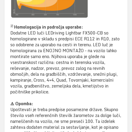
2)
Homologacija in področja uporabe:
Dodatne LED luči LEDriving Lightbar FX500-CB so
homologirane v skladu s predpisi ECE R112 in R10, zato
so odobrene za uporabo na cesti in terenu. LED luč je
homologirana za ENOJNO MONTAŽO - na vozilo lahko
montirate samo eno. Njihova uporaba je glede na
vsestranskost različna: cestna in terenska vozila,
reševanje, nadzor, prevoz, prevoz zalog na revnih
območjih, dela na gradbiščih, vzdrževanje, snežni plugi,
kampiranje, Cross, 4×4, Quad, Tovornjaki, komercialni
vozila, gradbeništvo, zemeljska dela, kmetijstvo in
počitniške prikolice.
⚠️ Opomba:
Upoštevati je treba predpise posamezne države. Skupno
število vseh referenčnih številk žarometov za dolge luči,
nameščenih na vozilo, ne sme preseči 100. Ta izdelek
zahteva dodaten material za sestavljanje, kot je opisano