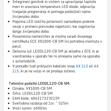
Integrirani gonilnik in sistem za upravljanje toplote
meri in uravnava temperaturo LED diode, odpravlja
tveganje pregrevanja in pomaga podaljšati njeno
življenjsko dobo.
Popolna LED zaščita polarnosti samodejno prekine
vezje v primeru previsoke napetosti, kar zagotavlja
dolgo življenjsko dobo.
Posamezna namestitev je možna zaradi dvojnega
certifikata ECE VX1000-CB SM (ni potrebna montaža v
paru).
Delovna luč LEDDL120-CB SM je skladna z ECE in je
vsestranska v uporabi ter ni omejena samo na uporabo
v avtomobilih.
V ponudbi tudi priključni kabelski snop
AX 2LS
ali
AX
1LS
, ki je na voljo in se prodaja ločeno.
Tehnični podatki LEDDL120-CB SM:
Oznaka: VX1000-CB SM
Šifra: LEDDL120-CB SM
EAN koda: 4062172232159
Svetlobna razdalja od 1lx: ~ 525m
Vroči lumni: 6000lm