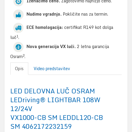
Izenačimo ceno.
Zagotovimo najnižjo ceno.
Nudimo vgradnjo.
Pokličite nas za termin.
ECE homologacija:
certifikat R149 kot dolga
1
luč
.
Nova generacija VX luči.
2 letna garancija
2
Osram
.
Opis
Video predstavitev
LED DELOVNA LUČ OSRAM
LEDriving® LIGHTBAR 108W
12/24V
VX1000-CB SM LEDDL120-CB
SM 4062172232159