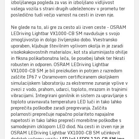
izboljšanega pogleda za vas in izboljšano vidljivost
vašega vozila s strani drugih udeležencev v prometu ter
posledično tudi večjo varnost na cesti in izven nje.
Ne glede na to, ali gre za cesto ali izven ceste - OSRAM
LEDriving Lightbar VX1000-CB SM navdušuje s svojo
zmogljivostjo in dolgo življenjsko dobo. Vsestransko
uporaben, kljubuje številnim vplivom okolja in je zaradi
visokokakovostnih materialov, kot sta aluminijasto ohišje
in fiksna polikarbonatna leča, še posebej lahek ter hkrati
robusten in odporen. OSRAM LEDriving Lightbar
VX1000-CB SM je bil preizkušen in potrjen z razredom
zaščite IP67 v Osramovem certificiranem okoljskem
simulacijskem laboratoriju za ekstremne zunanje vplive v
zvezi z vodo, prahom, udarci, toploto, mrazom in trajnimi
vibracijami. Integrirani gonilnik in sistem za upravljanje s
toploto uravnavata temperaturo LED luči in tako lahko
preprečita poškodbe zaradi pregrevanja. Zaščita
polarnosti preprečuje napačno polariteto napajalne
napetosti in tako lahko prepreči morebitne poškodbe s
samodejnim izklopom LED diod. Na cesti in izven nje je
OSRAM LEDriving Lightbar VX1000-CB SM učinkovit
dodatek vašemu vozilu.
LED luč LEDDL120-CB SM ima