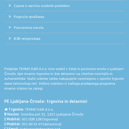
Izjava o varstvu osebnih podatkov
Pogosta vprašanja
Prevzemna mesta
B2B veleprodaja
Podjetje TEHNO KAR d.o.o. ima sedež v Idriji in poslovno enoto v Ljubljani-
Črnuče, kjer imamo trgovino in dve delavnici za storitve montaže in
avtoelektrike. Naše izdelke lahko nakupujete neomejeno v spletni trgovini
www.tehnoshop.net.
Večino izdelkov iz našega prodajnega programa
imamo stalno na zalogi.
PE Ljubljana-Črnuče: trgovina in delavnici
Trgovina:
TEHNO KAR d.o.o.
Naslov:
Soteška pot 21, 1231 Ljubljana-Črnuče
Mobitel:
031 028 128
(trgovina)
Mobitel:
031 00 33 49
(delavnica)
Email:
ljubljana@tehnoshop.net