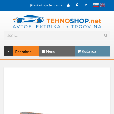
slovensko
English
Košarica je še prazna
Menu
Košarica
Podrobno