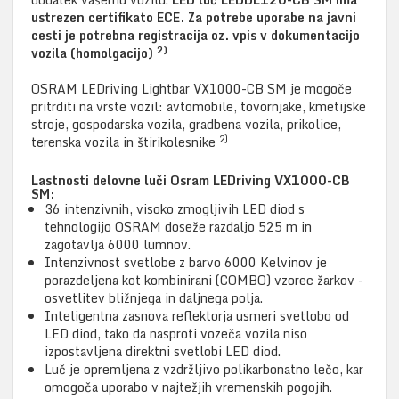
ustrezen certifikato ECE. Za potrebe uporabe na javni
cesti je potrebna registracija oz. vpis v dokumentacijo
2)
vozila (homolgacijo)
OSRAM LEDriving Lightbar VX1000-CB SM je mogoče
pritrditi na vrste vozil: avtomobile, tovornjake, kmetijske
stroje, gospodarska vozila, gradbena vozila, prikolice,
2)
terenska vozila in štirikolesnike
Lastnosti delovne luči Osram LEDriving VX1000-CB
SM:
36 intenzivnih, visoko zmogljivih LED diod s
tehnologijo OSRAM doseže razdaljo 525 m in
zagotavlja 6000 lumnov.
Intenzivnost svetlobe z barvo 6000 Kelvinov je
porazdeljena kot kombinirani (COMBO) vzorec žarkov -
osvetlitev bližnjega in daljnega polja.
Inteligentna zasnova reflektorja usmeri svetlobo od
LED diod, tako da nasproti vozeča vozila niso
izpostavljena direktni svetlobi LED diod.
Luč je opremljena z vzdržljivo polikarbonatno lečo, kar
omogoča uporabo v najtežjih vremenskih pogojih.