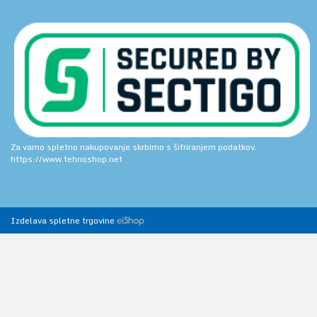
Za varno spletno nakupovanje skrbimo s šifriranjem podatkov.
https://www.tehnoshop.net
Izdelava spletne trgovine