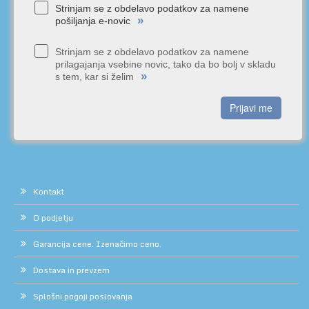
Strinjam se z obdelavo podatkov za namene
»
pošiljanja e-novic
Strinjam se z obdelavo podatkov za namene
prilagajanja vsebine novic, tako da bo bolj v skladu
»
s tem, kar si želim
Prijavi me
Kontakt
O podjetju
Garancija cene. Izenačimo ceno.
Dostava in prevzem
Splošni pogoji poslovanja