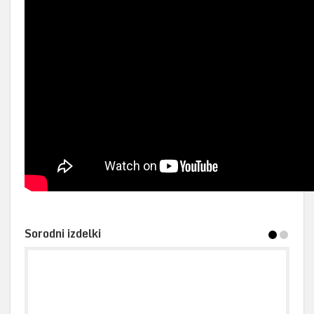
Sorodni izdelki
1
2