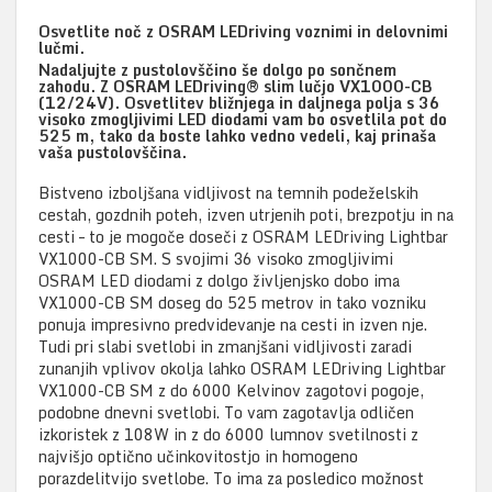
Osvetlite noč z OSRAM LEDriving voznimi in delovnimi
lučmi.
Nadaljujte z pustolovščino še dolgo po sončnem
zahodu. Z OSRAM LEDriving® slim lučjo VX1000-CB
(12/24V). Osvetlitev bližnjega in daljnega polja s 36
visoko zmogljivimi LED diodami vam bo osvetlila pot do
525 m, tako da boste lahko vedno vedeli, kaj prinaša
vaša pustolovščina.
Bistveno izboljšana vidljivost na temnih podeželskih
cestah, gozdnih poteh, izven utrjenih poti, brezpotju in na
cesti – to je mogoče doseči z OSRAM LEDriving Lightbar
VX1000-CB SM. S svojimi 36 visoko zmogljivimi
OSRAM LED diodami z dolgo življenjsko dobo ima
VX1000-CB SM doseg do 525 metrov in tako vozniku
ponuja impresivno predvidevanje na cesti in izven nje.
Tudi pri slabi svetlobi in zmanjšani vidljivosti zaradi
zunanjih vplivov okolja lahko OSRAM LEDriving Lightbar
VX1000-CB SM z do 6000 Kelvinov zagotovi pogoje,
podobne dnevni svetlobi. To vam zagotavlja odličen
izkoristek z 108W in z do 6000 lumnov svetilnosti z
najvišjo optično učinkovitostjo in homogeno
porazdelitvijo svetlobe. To ima za posledico možnost