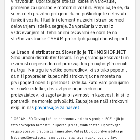
v navodilih. Uporabljajte stikala, kable in varovalke,
primerne za uporabo v motornih vozilih. Prepričajte se, da
so vsi deli pravilno pritrjeni, da ne poškodujete delov ali
funkcij vozila. Hladilni element na zadnji strani se med
delovanjem izdelka segreje. Za vprašanja v zvezi z
vzdrževanjem ali tehničnimi težavami se obrnite na
službo za stranke OSRAM preko ljubljana@tehnoshop.net.
🤝 Uradni distributer za Slovenijo je TEHNOSHOP.NET
Smo uradni distributer Osram. To je garancija kakovosti in
izvirnosti neposredno od proizvajalca po najboljših cenah
na trgu! Na trgu je veliko ponaredkov, ki so tako popolni,
da niti povprečen kupec niti strokovnjak ne moreta na
prvi pogled oceniti pristnosti izdelka. Zato vam ponujamo
vse naše izdelke, dostavljene neposredno od
proizvajalcev, ki zagotavljajo izvirnost in kakovost, ki si je
ponaredki ne morejo privoščiti. Zaupajte se naši strokovni
ekipi in nas
povprašajte za nasvet!
1 OSRAM LED Driving Luči so odobrene v skladu s predpisi ECE in jih je
zato dovoljeno namestiti in uporabljati na javnih cestah. Upoštevajte:
veljajo posebni predpisi za namestitev. Poleg ECE odobritve izdelka je
treba upoštevati posamezne posebne zahteve in zakonodajo držav.