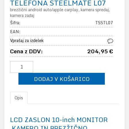
TELEFONA STEELMATE L07
brezžični android auto/apple carplay, kamera spredaj,
kamera zadaj
Šifra:
TSSTL07
EAN:
Vprašaj za izdelek
Cena z DDV:
204,95 €
DODAJ V KOŠARICO
Opis
LCD ZASLON 10-inch MONITOR
KAMERO IN BREZŽIČNO