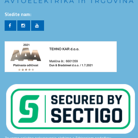
Sledite nam:
Za varno spletno nakupovanje skrbimo s šifriranjem podatkov.