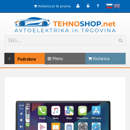
slovensko
English
Košarica je še prazna
Menu
Košarica
Podrobno