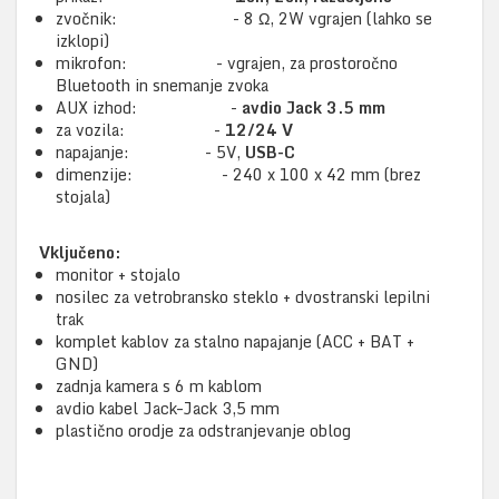
zvočnik: - 8 Ω, 2W vgrajen (lahko se
izklopi)
mikrofon: - vgrajen, za prostoročno
Bluetooth in snemanje zvoka
AUX izhod: -
avdio Jack 3.5 mm
za vozila: -
12/24 V
napajanje: - 5V,
USB-C
dimenzije: - 240 x 100 x 42 mm (brez
stojala)
Vključeno:
monitor + stojalo
nosilec za vetrobransko steklo + dvostranski lepilni
trak
komplet kablov za stalno napajanje (ACC + BAT +
GND)
zadnja kamera s 6 m kablom
avdio kabel Jack–Jack 3,5 mm
plastično orodje za odstranjevanje oblog