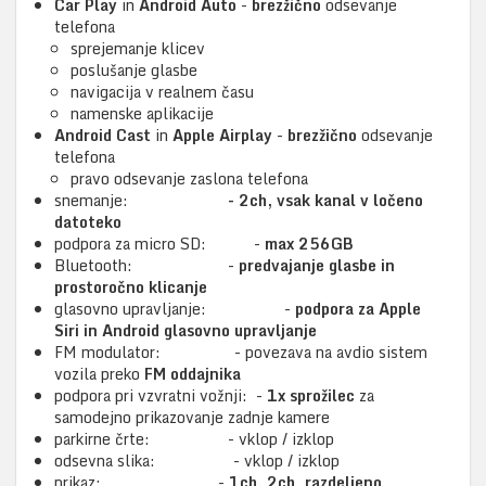
Car Play
in
Android Auto
-
brezžično
odsevanje
telefona
sprejemanje klicev
poslušanje glasbe
navigacija v realnem času
namenske aplikacije
Android Cast
in
Apple Airplay
-
brezžično
odsevanje
telefona
pravo odsevanje zaslona telefona
snemanje:
- 2ch, vsak kanal v ločeno
datoteko
podpora za micro SD: -
max 256GB
Bluetooth: -
predvajanje glasbe in
prostoročno klicanje
glasovno upravljanje: -
podpora za Apple
Siri in Android glasovno upravljanje
FM modulator: - povezava na avdio sistem
vozila preko
FM oddajnika
podpora pri vzvratni vožnji: -
1x sprožilec
za
samodejno prikazovanje zadnje kamere
parkirne črte: - vklop / izklop
odsevna slika: - vklop / izklop
prikaz: -
1ch, 2ch, razdeljeno