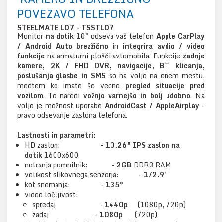
POVEZAVO TELEFONA
STEELMATE L07 - TSSTL07
Monitor
na dotik
10" odseva vaš telefon
Apple CarPlay
/ Android Auto brezžično
in
integrira avdio / video
funkcije
na armaturni plošči avtomobila. Funkcije
zadnje
kamere, 2K / FHD DVR, navigacije, BT klicanja,
poslušanja glasbe in SMS
so na voljo na enem mestu,
medtem ko imate še vedno
pregled situacije pred
vozilom
. To naredi
vožnjo varnejšo in bolj udobno
. Na
voljo je možnost uporabe
AndroidCast / AppleAirplay
-
pravo odsevanje zaslona telefona.
Lastnosti in parametri:
HD zaslon: -
10.26" IPS zaslon na
dotik
1600x600
notranja pomnilnik: -
2GB
DDR3 RAM
velikost slikovnega senzorja: -
1/2.9"
kot snemanja: -
135°
video ločljivost:
spredaj -
1440p
(1080p, 720p)
zadaj -
1080p
(720p)