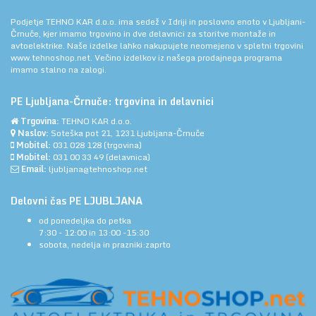
Podjetje TEHNO KAR d.o.o. ima sedež v Idriji in poslovno enoto v Ljubljani-
Črnuče, kjer imamo trgovino in dve delavnici za storitve montaže in
avtoelektrike. Naše izdelke lahko nakupujete neomejeno v spletni trgovini
www.tehnoshop.net.
Večino izdelkov iz našega prodajnega programa
imamo stalno na zalogi.
PE Ljubljana-Črnuče: trgovina in delavnici
Trgovina:
TEHNO KAR d.o.o.
Naslov:
Soteška pot 21, 1231 Ljubljana-Črnuče
Mobitel:
031 028 128
(trgovina)
Mobitel:
031 00 33 49
(delavnica)
Email:
ljubljana@tehnoshop.net
Delovni čas PE LJUBLJANA
od ponedeljka do petka
7:30 - 12:00 in 13:00 -15:30
sobota, nedelja in prazniki:zaprto