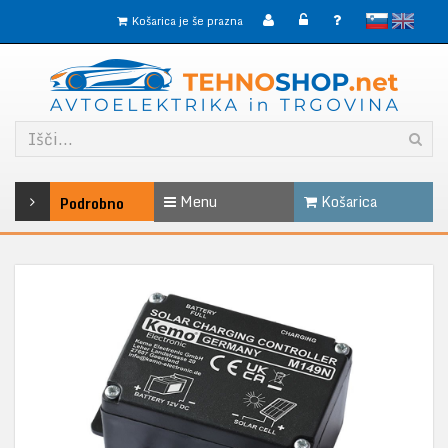
slovensko
English
Košarica je še prazna
Menu
Košarica
Podrobno