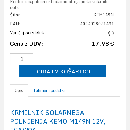
Kontrola napolnjenosti akumulatorja preko solarnih
celic
Šifra:
KEM149N
EAN:
4024028031491
Vprašaj za izdelek
Cena z DDV:
17,98 €
DODAJ V KOŠARICO
Opis
Tehnični podatki
KRMILNIK SOLARNEGA
POLNJENJA KEMO M149N 12V,
10A/20A