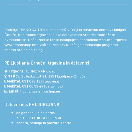
Podjetje TEHNO KAR d.o.o. ima sedež v Idriji in poslovno enoto v Ljubljani-
Črnuče, kjer imamo trgovino in dve delavnici za storitve montaže in
avtoelektrike. Naše izdelke lahko nakupujete neomejeno v spletni trgovini
www.tehnoshop.net.
Večino izdelkov iz našega prodajnega programa
imamo stalno na zalogi.
PE Ljubljana-Črnuče: trgovina in delavnici
Trgovina:
TEHNO KAR d.o.o.
Naslov:
Soteška pot 21, 1231 Ljubljana-Črnuče
Mobitel:
031 028 128
(trgovina)
Mobitel:
031 00 33 49
(delavnica)
Email:
ljubljana@tehnoshop.net
Delovni čas PE LJUBLJANA
od ponedeljka do petka
7:30 - 12:00 in 13:00 -15:30
sobota, nedelja in prazniki:zaprto