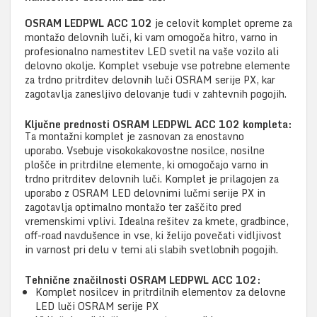
OSRAM LEDPWL ACC 102
je celovit komplet opreme za
montažo delovnih luči, ki vam omogoča hitro, varno in
profesionalno namestitev LED svetil na vaše vozilo ali
delovno okolje. Komplet vsebuje vse potrebne elemente
za trdno pritrditev delovnih luči OSRAM serije PX, kar
zagotavlja zanesljivo delovanje tudi v zahtevnih pogojih.
Ključne prednosti OSRAM LEDPWL ACC 102 kompleta:
Ta montažni komplet je zasnovan za enostavno
uporabo. Vsebuje visokokakovostne nosilce, nosilne
plošče in pritrdilne elemente, ki omogočajo varno in
trdno pritrditev delovnih luči. Komplet je prilagojen za
uporabo z OSRAM LED delovnimi lučmi serije PX in
zagotavlja optimalno montažo ter zaščito pred
vremenskimi vplivi. Idealna rešitev za kmete, gradbince,
off-road navdušence in vse, ki želijo povečati vidljivost
in varnost pri delu v temi ali slabih svetlobnih pogojih.
Tehnične značilnosti OSRAM LEDPWL ACC 102:
Komplet nosilcev in pritrdilnih elementov za delovne
LED luči OSRAM serije PX