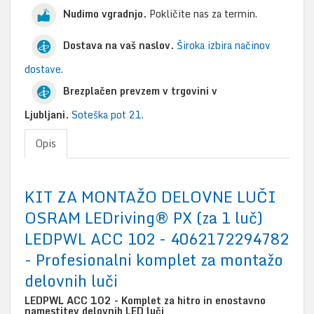
Nudimo vgradnjo.
Pokličite nas za termin.
Dostava na vaš naslov.
Široka izbira načinov
dostave.
Brezplačen prevzem v trgovini v
Ljubljani.
Soteška pot 21.
Opis
KIT ZA MONTAŽO DELOVNE LUČI
OSRAM LEDriving® PX (za 1 luč)
LEDPWL ACC 102 - 4062172294782
- Profesionalni komplet za montažo
delovnih luči
LEDPWL ACC 102 - Komplet za hitro in enostavno
namestitev delovnih LED luči