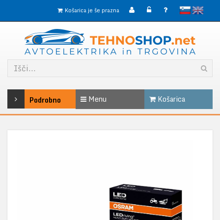
slovensko
English
Košarica je še prazna
Menu
Košarica
Podrobno