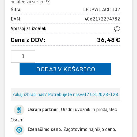
nosilec za serijo PX
Šifra:
LEDPWL ACC 102
EAN:
4062172294782
Vprašaj za izdelek
Cena z DDV:
36,48 €
DODAJ V KOŠARICO
Zakaj izbrati nas? Potrebujete nasvet? 031/028-128
Osram partner.
Uradni uvoznik in prodajalec
Osram.
Izenačimo ceno.
Zagotovimo najnižjo ceno.