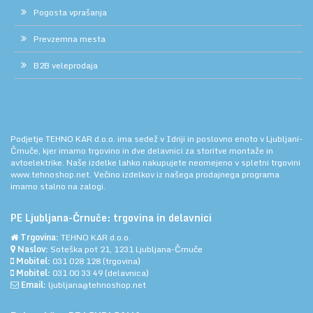
Pogosta vprašanja
Prevzemna mesta
B2B veleprodaja
Podjetje TEHNO KAR d.o.o. ima sedež v Idriji in poslovno enoto v Ljubljani-
Črnuče, kjer imamo trgovino in dve delavnici za storitve montaže in
avtoelektrike. Naše izdelke lahko nakupujete neomejeno v spletni trgovini
www.tehnoshop.net.
Večino izdelkov iz našega prodajnega programa
imamo stalno na zalogi.
PE Ljubljana-Črnuče: trgovina in delavnici
Trgovina:
TEHNO KAR d.o.o.
Naslov:
Soteška pot 21, 1231 Ljubljana-Črnuče
Mobitel:
031 028 128
(trgovina)
Mobitel:
031 00 33 49
(delavnica)
Email:
ljubljana@tehnoshop.net