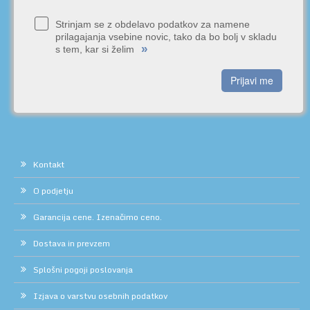
Strinjam se z obdelavo podatkov za namene
prilagajanja vsebine novic, tako da bo bolj v skladu
»
s tem, kar si želim
Prijavi me
Kontakt
O podjetju
Garancija cene. Izenačimo ceno.
Dostava in prevzem
Splošni pogoji poslovanja
Izjava o varstvu osebnih podatkov