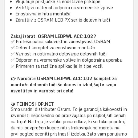
Vključuje priključke za enostavne priklope
Vzdržljivi materiali odporni na vremenske vplive
Enostavna in hitra montaža
Združljiv z OSRAM LED PX serijo delovnih luči
Zakaj izbrati OSRAM LEDPWL ACC 102?
✅ Profesionalna kakovost in zanesljivost OSRAM
✅ Celovit komplet za enostavno montažo
✅ Varnost in optimalno delovanje delovnih luči
✅ Odporen na vremenske vplive in dolgotrajna uporaba
✅ Primeren za različne aplikacije in tipe vozil
👉 Naročite OSRAM LEDPWL ACC 102 komplet za
montažo delovnih luči še danes in izboljšajte svojo
osvetlitev in varnost pri delu!
🤝 TEHNOSHOP.NET
Smo uradni distributer Osram. To je garancija kakovosti in
izvirnosti neposredno od proizvajalca po najboljših cenah
na trgu! Na trgu je veliko ponaredkov, ki so tako popolni,
da niti povprečen kupec niti strokovnjak ne moreta na
prvi pogled oceniti pristnosti izdelka. Zato vam ponujamo