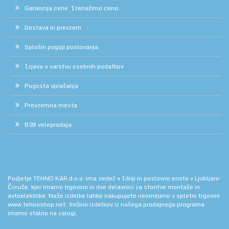
Garancija cene. Izenačimo ceno.
Dostava in prevzem
Splošni pogoji poslovanja
Izjava o varstvu osebnih podatkov
Pogosta vprašanja
Prevzemna mesta
B2B veleprodaja
Podjetje TEHNO KAR d.o.o. ima sedež v Idriji in poslovno enoto v Ljubljani-
Črnuče, kjer imamo trgovino in dve delavnici za storitve montaže in
avtoelektrike. Naše izdelke lahko nakupujete neomejeno v spletni trgovini
www.tehnoshop.net.
Večino izdelkov iz našega prodajnega programa
imamo stalno na zalogi.