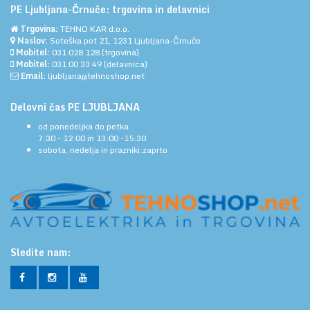
PE Ljubljana-Črnuče: trgovina in delavnici
Trgovina:
TEHNO KAR d.o.o.
Naslov:
Soteška pot 21, 1231 Ljubljana-Črnuče
Mobitel:
031 028 128
(trgovina)
Mobitel:
031 00 33 49
(delavnica)
Email:
ljubljana@tehnoshop.net
Delovni čas PE LJUBLJANA
od ponedeljka do petka
7:30 - 12:00 in 13:00 -15:30
sobota, nedelja in prazniki:zaprto
Sledite nam: