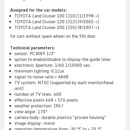
Assigned for the car models:
TOYOTA Land Cruiser 100 [J10] (1/1998->)
TOYOTA Land Cruiser 120 [J12] (9/2002->)
TOYOTA Land Cruiser 200 [J20] (8/2007->)
for cars without spare wheel on the 5th door
Technical parameters:
sensor: PC3089 1/3"
option to enable/disable to display the guide lines
electronic Aperture: 1/60 1/10000 sec.
minimum lighting: 0.1Lux
signal-to-noise ratio:> 48dB
TV system: NTSC (supported by each monitor/head
unit)
number of TV lines: 600
effective pixels 668 × 576 pixels
weather protection: IP67
view angle: 170°
camera body: durable plastics "private housing"
image display: mirror
operating temperature from -30 °C to + 70 °C