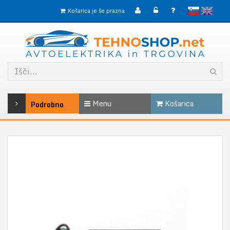
slovensko
English
Košarica je še prazna
Menu
Košarica
Podrobno