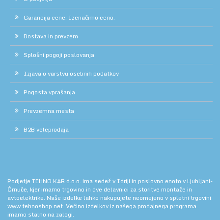
Garancija cene. Izenačimo ceno.
Dostava in prevzem
Splošni pogoji poslovanja
Izjava o varstvu osebnih podatkov
Pogosta vprašanja
Prevzemna mesta
B2B veleprodaja
Podjetje TEHNO KAR d.o.o. ima sedež v Idriji in poslovno enoto v Ljubljani-
Črnuče, kjer imamo trgovino in dve delavnici za storitve montaže in
avtoelektrike. Naše izdelke lahko nakupujete neomejeno v spletni trgovini
www.tehnoshop.net.
Večino izdelkov iz našega prodajnega programa
imamo stalno na zalogi.