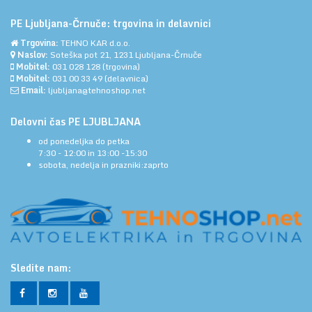
PE Ljubljana-Črnuče: trgovina in delavnici
Trgovina:
TEHNO KAR d.o.o.
Naslov:
Soteška pot 21, 1231 Ljubljana-Črnuče
Mobitel:
031 028 128
(trgovina)
Mobitel:
031 00 33 49
(delavnica)
Email:
ljubljana@tehnoshop.net
Delovni čas PE LJUBLJANA
od ponedeljka do petka
7:30 - 12:00 in 13:00 -15:30
sobota, nedelja in prazniki:zaprto
Sledite nam: