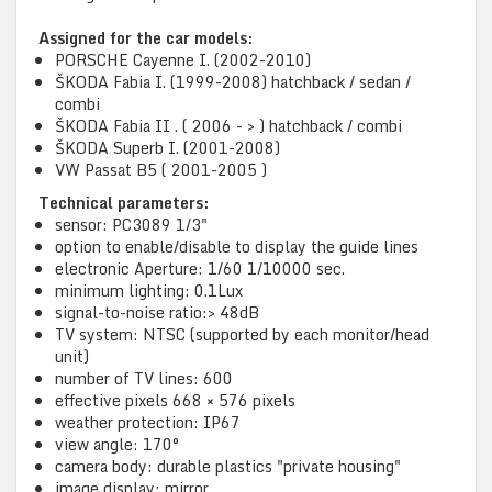
Assigned for the car models:
PORSCHE Cayenne I. (2002-2010)
ŠKODA Fabia I. (1999-2008) hatchback / sedan /
combi
ŠKODA Fabia II . ( 2006 - > ) hatchback / combi
ŠKODA Superb I. (2001-2008)
VW Passat B5 ( 2001-2005 )
Technical parameters:
sensor: PC3089 1/3"
option to enable/disable to display the guide lines
electronic Aperture: 1/60 1/10000 sec.
minimum lighting: 0.1Lux
signal-to-noise ratio:> 48dB
TV system: NTSC (supported by each monitor/head
unit)
number of TV lines: 600
effective pixels 668 × 576 pixels
weather protection: IP67
view angle: 170°
camera body: durable plastics "private housing"
image display: mirror