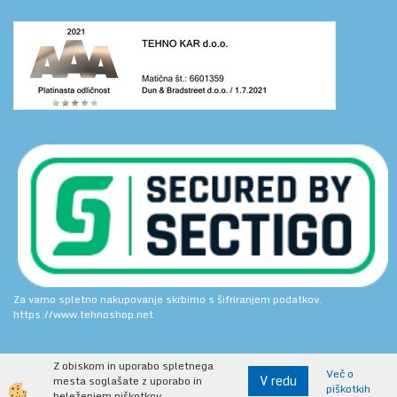
Za varno spletno nakupovanje skrbimo s šifriranjem podatkov.
https://www.tehnoshop.net
Z obiskom in uporabo spletnega
Več o
V redu
mesta soglašate z uporabo in
piškotkih
Izdelava spletne trgovine
beleženjem piškotkov.