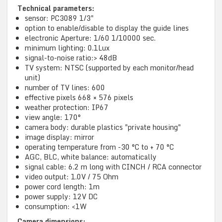
Technical parameters:
sensor: PC3089 1/3"
option to enable/disable to display the guide lines
electronic Aperture: 1/60 1/10000 sec.
minimum lighting: 0.1Lux
signal-to-noise ratio:> 48dB
TV system: NTSC (supported by each monitor/head
unit)
number of TV lines: 600
effective pixels 668 × 576 pixels
weather protection: IP67
view angle: 170°
camera body: durable plastics "private housing"
image display: mirror
operating temperature from -30 °C to + 70 °C
AGC, BLC, white balance: automatically
signal cable: 6.2 m long with CINCH / RCA connector
video output: 1.0V / 75 Ohm
power cord length: 1m
power supply: 12V DC
consumption: <1W
Camera dimensions: