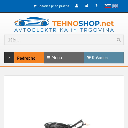
slovensko
English
Košarica je še prazna
Menu
Košarica
Podrobno