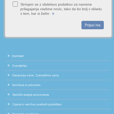
Strinjam se z obdelavo podatkov za namene
prilagajanja vsebine novic, tako da bo bolj v skladu
»
s tem, kar si želim
Prijavi me
Kontakt
O podjetju
Garancija cene. Izenačimo ceno.
Dostava in prevzem
Splošni pogoji poslovanja
Izjava o varstvu osebnih podatkov
Pogosta vprašanja