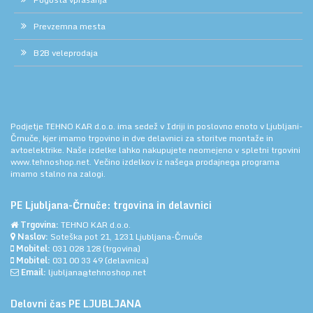
Prevzemna mesta
B2B veleprodaja
Podjetje TEHNO KAR d.o.o. ima sedež v Idriji in poslovno enoto v Ljubljani-
Črnuče, kjer imamo trgovino in dve delavnici za storitve montaže in
avtoelektrike. Naše izdelke lahko nakupujete neomejeno v spletni trgovini
www.tehnoshop.net.
Večino izdelkov iz našega prodajnega programa
imamo stalno na zalogi.
PE Ljubljana-Črnuče: trgovina in delavnici
Trgovina:
TEHNO KAR d.o.o.
Naslov:
Soteška pot 21, 1231 Ljubljana-Črnuče
Mobitel:
031 028 128
(trgovina)
Mobitel:
031 00 33 49
(delavnica)
Email:
ljubljana@tehnoshop.net
Delovni čas PE LJUBLJANA