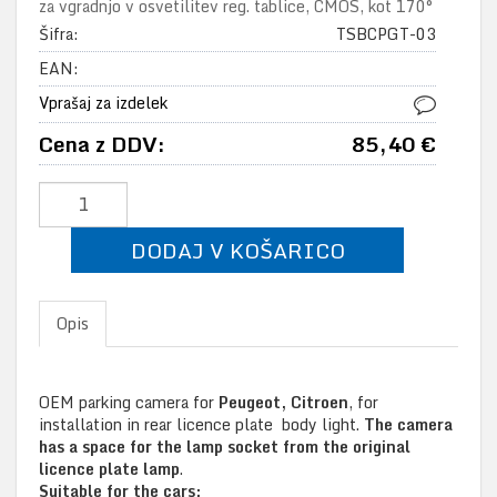
za vgradnjo v osvetilitev reg. tablice, CMOS, kot 170°
Šifra:
TSBCPGT-03
EAN:
Vprašaj za izdelek
Cena z DDV:
85,40 €
DODAJ V KOŠARICO
Opis
OEM parking camera for
Peugeot, Citroen
, for
installation in rear licence plate body light.
The camera
has a space for the lamp socket from the original
licence plate lamp
.
Suitable for the cars: