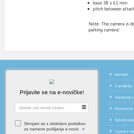
base 38 x 61 mm
pitch between atta
Note: The camera is des
parking camera!
Kontakt
O podjetju
Prijavite se na e-novičke!
Garancija 
Dostava in
Splošni pog
Strinjam se z obdelavo podatkov
»
za namene pošiljanja e-novic
Izjava o v