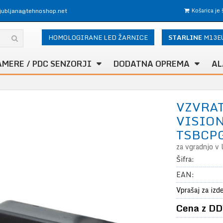
ljubljana@tehnoshop.net
Košarica je
HOMOLOGIRANE LED ŽARNICE
STARLINE
M13E
AMERE / PDC SENZORJI
DODATNA OPREMA
AL
VZVRA
VISIO
TSBCP
za vgradnjo v
Šifra:
EAN:
Vprašaj za izd
Cena z DD