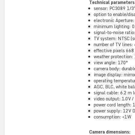
Technical parameters
sensor: PC3089 1/3
option to enable/disa
electronic Aperture
minimum lighting: 0
signal-to-noise rati
TV system: NTSC (su
number of TV lines:
effective pixels 668
weather protection:
view angle: 170°
camera body: durable
image display: mirro
operating temperatur
AGC, BLC, white bal
signal cable: 6.2 m
video output: 1.0V 
power cord length: 
power supply: 12V 
consumption: <1W
Camera dimensions: