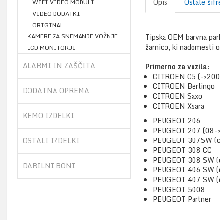
Opis
Ostale šifr
WIFI VIDEO MODULI
VIDEO DODATKI
ORIGINAL
KAMERE ZA SNEMANJE VOŽNJE
Tipska OEM barvna park
žarnico, ki nadomesti o
LCD MONITORJI
ALARMI IN ZAŠČITA
Primerno za vozila:
CITROEN C5 (->200
CITROEN Berlingo
DODATNA OPREMA
CITROEN Saxo
CITROEN Xsara
KEMO IZDELKI
PEUGEOT 206
PEUGEOT 207 (08->
PEUGEOT 307SW (c
OSTALI IZDELKI
PEUGEOT 308 CC
PEUGEOT 308 SW (
DARILNI BONI
PEUGEOT 406 SW (
PEUGEOT 407 SW (
PEUGEOT 5008
PEUGEOT Partner