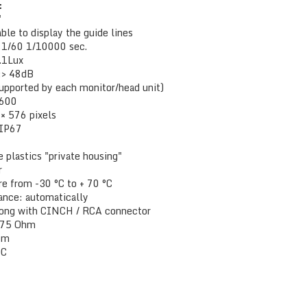
:
"
ble to display the guide lines
: 1/60 1/10000 sec.
.1Lux
o:> 48dB
pported by each monitor/head unit)
 600
 × 576 pixels
 IP67
 plastics "private housing"
r
e from -30 °C to + 70 °C
ance: automatically
 long with CINCH / RCA connector
/ 75 Ohm
1m
DC