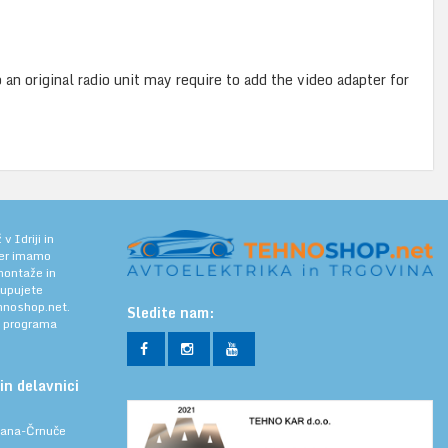
n original radio unit may require to add the video adapter for
 Idriji in
jer imamo
 montaže in
kupujete
noshop.net.
Sledite nam:
a programa
in delavnici
ljana-Črnuče