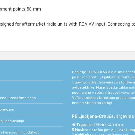
chment points 50 mm
igned for aftermarket radio units with RCA AV input. Connecting to a
Podjetje TEHNO KAR d.o.o. ima sedež v
poslovno enoto v Ljubljani-Črnuče, k
trgovino in dve delavnici za storitve
avtoelektrike. Naše izdelke lahko na
neomejeno v spletni trgovini
www.teh
Večino izdelkov iz našega prodajneg
cene. Izenačimo ceno.
imamo stalno na zalogi.
 prevzem
PE Ljubljana-Črnuče: trgovina 
oji poslovanja
Trgovina:
TEHNO KAR d.o.o.
Naslov:
Soteška pot 21, 1231 Ljub
arstvu osebnih podatkov
Mobitel:
031 028 128
(trgovina)