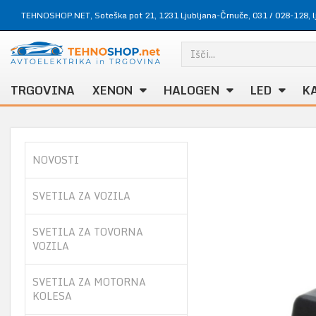
TEHNOSHOP.NET, Soteška pot 21, 1231 Ljubljana-Črnuče,
031 / 028-128
,
TRGOVINA
XENON
HALOGEN
LED
K
NOVOSTI
SVETILA ZA VOZILA
SVETILA ZA TOVORNA
VOZILA
SVETILA ZA MOTORNA
KOLESA