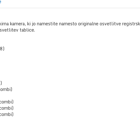
e
irna kamera, ki jo namestite namesto originalne osvetlitve registr
svetlitev tablice.
8)
)
ombi)
combi)
combi)
combi)