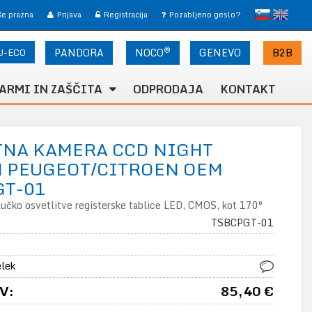
slovensko
English
 še prazna
Prijava
Registracija
Pozabljeno geslo?
®
U-ECO
PANDORA
NOCO
B2B
GENEVO
ARMI IN ZAŠČITA
ODPRODAJA
KONTAKT
TNA KAMERA CCD NIGHT
N PEUGEOT/CITROEN OEM
GT-01
 lučko osvetlitve registerske tablice LED, CMOS, kot 170°
TSBCPGT-01
elek
V:
85,40 €