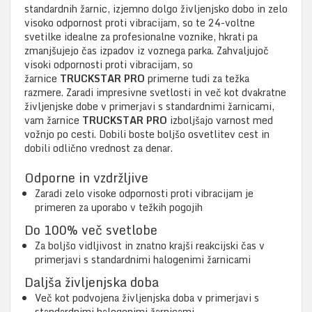
standardnih žarnic, izjemno dolgo življenjsko dobo in zelo
visoko odpornost proti vibracijam, so te 24-voltne
svetilke idealne za profesionalne voznike, hkrati pa
zmanjšujejo čas izpadov iz voznega parka. Zahvaljujoč
visoki odpornosti proti vibracijam, so
žarnice
TRUCKSTAR PRO
primerne tudi za težka
razmere. Zaradi impresivne svetlosti in več kot dvakratne
življenjske dobe v primerjavi s standardnimi žarnicami,
vam žarnice
TRUCKSTAR PRO
izboljšajo varnost med
vožnjo po cesti. Dobili boste boljšo osvetlitev cest in
dobili odlično vrednost za denar.
Odporne in vzdržljive
Zaradi zelo visoke odpornosti proti vibracijam je
primeren za uporabo v težkih pogojih
Do 100% več svetlobe
Za boljšo vidljivost in znatno krajši reakcijski čas v
primerjavi s standardnimi halogenimi žarnicami
Daljša življenjska doba
Več kot podvojena življenjska doba v primerjavi s
standardnimi halogenimi žarnicami