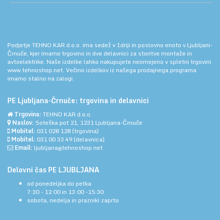
Podjetje TEHNO KAR d.o.o. ima sedež v Idriji in poslovno enoto v Ljubljani-
Črnuče, kjer imamo trgovino in dve delavnici za storitve montaže in
avtoelektrike. Naše izdelke lahko nakupujete neomejeno v spletni trgovini
www.tehnoshop.net.
Večino izdelkov iz našega prodajnega programa
imamo stalno na zalogi.
PE Ljubljana-Črnuče: trgovina in delavnici
Trgovina:
TEHNO KAR d.o.o.
Naslov:
Soteška pot 21, 1231 Ljubljana-Črnuče
Mobitel:
031 028 128
(trgovina)
Mobitel:
031 00 33 49
(delavnica)
Email:
ljubljana@tehnoshop.net
Delovni čas PE LJUBLJANA
od ponedeljka do petka
7:30 - 12:00 in 13:00 -15:30
sobota, nedelja in prazniki:zaprto