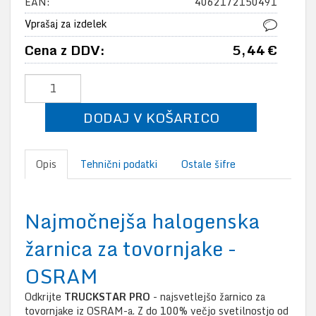
EAN:
4062172150491
Vprašaj za izdelek
Cena z DDV:
5,44 €
DODAJ V KOŠARICO
Opis
Tehnični podatki
Ostale šifre
Najmočnejša halogenska
žarnica za tovornjake -
OSRAM
Odkrijte
TRUCKSTAR PRO
- najsvetlejšo žarnico za
tovornjake iz OSRAM-a. Z do 100% večjo svetilnostjo od