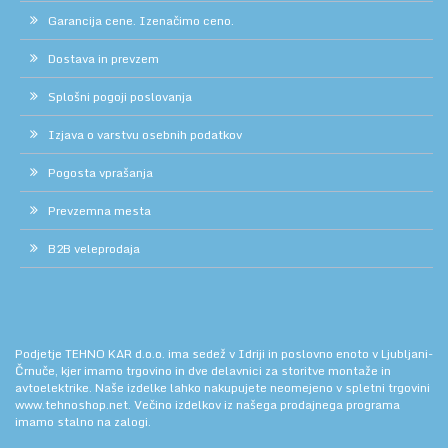
Garancija cene. Izenačimo ceno.
Dostava in prevzem
Splošni pogoji poslovanja
Izjava o varstvu osebnih podatkov
Pogosta vprašanja
Prevzemna mesta
B2B veleprodaja
Podjetje TEHNO KAR d.o.o. ima sedež v Idriji in poslovno enoto v Ljubljani-
Črnuče, kjer imamo trgovino in dve delavnici za storitve montaže in
avtoelektrike. Naše izdelke lahko nakupujete neomejeno v spletni trgovini
www.tehnoshop.net.
Večino izdelkov iz našega prodajnega programa
imamo stalno na zalogi.