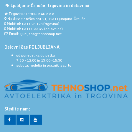
PE Ljubljana-Črnuče: trgovina in delavnici
Trgovina:
TEHNO KAR d.o.o.
Naslov:
Soteška pot 21, 1231 Ljubljana-Črnuče
Mobitel:
031 028 128
(trgovina)
Mobitel:
031 00 33 49
(delavnica)
Email:
ljubljana@tehnoshop.net
Delovni čas PE LJUBLJANA
od ponedeljka do petka
7:30 - 12:00 in 13:00 -15:30
sobota, nedelja in prazniki:zaprto
Sledite nam: