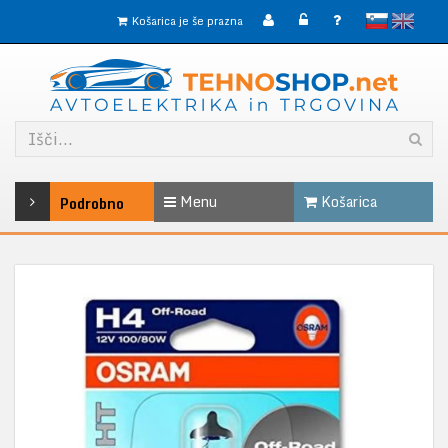
slovensko
English
Košarica je še prazna
Menu
Košarica
Podrobno