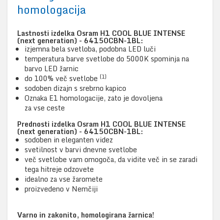
homologacija
Lastnosti izdelka Osram H1 COOL BLUE INTENSE
(next generation) - 64150CBN-1BL:
izjemna bela svetloba, podobna LED luči
temperatura barve svetlobe do 5000K spominja na
barvo LED žarnic
(1)
do 100% več svetlobe
sodoben dizajn s srebrno kapico
Oznaka E1 homologacije, zato je dovoljena
za vse ceste
Prednosti izdelka Osram H1 COOL BLUE INTENSE
(next generation) - 64150CBN-1BL:
sodoben in eleganten videz
svetilnost v barvi dnevne svetlobe
več svetlobe vam omogoča, da vidite več in se zaradi
tega hitreje odzovete
idealno za vse žaromete
proizvedeno v Nemčiji
Varno in zakonito, homologirana žarnica!