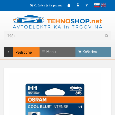
slovensko
English
Košarica je še prazna
Menu
Košarica
Podrobno