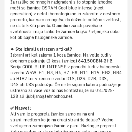
Za razliko od mnogih nadgradenj s to stopnjo izhodne
moči so žarnice OSRAM Cool blue intense (next
generation) v celoti homologirane in zakonite v cestnem
prometu, kar vam omogoča, da doživite odlično svetlost,
ne da bi kršili pravila.
Opomba:
zaradi povečane
svetilnosti imajo lahko te žarnice krajšo življenjsko dobo
kot običajne halogenske žarnice.
⏩
Ste izbrali ustrezen artikel?
Izbrani artikel zajema 1 kosa žarnice. Na voljo tudi v
dvojnem pakiranju (2 kosa žarnice)
64150CBN-2HB
.
Serija COOL BLUE INTENSE v ponudbi tudi v halogenski
izvedbi W5W, H1, H3, H4, H7, H8, H11, H15, HB3, HB4
ali HIR2 ter v xenon izvedbi D1S, D2S, D2R, D3S,
D4S ali D8S podnožju. Če niste sigurni katero podnožje je
ustrezno za vaše vozilo nas kontaktirajte na 031/028-
128 ali ljubljana@tehnoshop.net.
✅ Nasvet:
Ali vam je pregorela žarnica samo na na eni
strani, medtem ko je na drugi strani še deluje? Vedno
svetujemo zamenjavo žarnic v paru! Razlog je preprost.
Zelo verjetno je, da so bile žarnice v avto vgrajene v