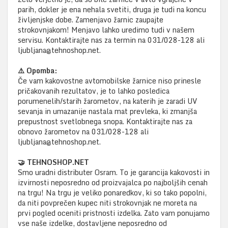
parih, dokler je ena nehala svetiti, druga je tudi na koncu
življenjske dobe. Zamenjavo žarnic zaupajte
strokovnjakom! Menjavo lahko uredimo tudi v našem
servisu. Kontaktirajte nas za termin na 031/028-128 ali
ljubljana@tehnoshop.net.
⚠️ Opomba:
Če vam kakovostne avtomobilske žarnice niso prinesle
pričakovanih rezultatov, je to lahko posledica
porumenelih/starih žarometov, na katerih je zaradi UV
sevanja in umazanije nastala mat prevleka, ki zmanjša
prepustnost svetlobnega snopa. Kontaktirajte nas za
obnovo žarometov na 031/028-128 ali
ljubljana@tehnoshop.net.
🤝 TEHNOSHOP.NET
Smo uradni distributer Osram. To je garancija kakovosti in
izvirnosti neposredno od proizvajalca po najboljših cenah
na trgu! Na trgu je veliko ponaredkov, ki so tako popolni,
da niti povprečen kupec niti strokovnjak ne moreta na
prvi pogled oceniti pristnosti izdelka. Zato vam ponujamo
vse naše izdelke, dostavljene neposredno od