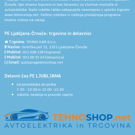
Črnuče, kjer imamo trgovino in dve delavnici za storitve montaže in
avtoelektrike. Naše izdelke lahko nakupujete neomejeno v spletni trgovini
www.tehnoshop.net.
Večino izdelkov iz našega prodajnega programa
imamo stalno na zalogi.
PE Ljubljana-Črnuče: trgovina in delavnici
Trgovina:
TEHNO KAR d.o.o.
Naslov:
Soteška pot 21, 1231 Ljubljana-Črnuče
Mobitel:
031 028 128
(trgovina)
Mobitel:
031 00 33 49
(delavnica)
Email:
ljubljana@tehnoshop.net
Delovni čas PE LJUBLJANA
od ponedeljka do petka
7:30 - 12:00 in 13:00 -15:30
sobota, nedelja in prazniki:zaprto