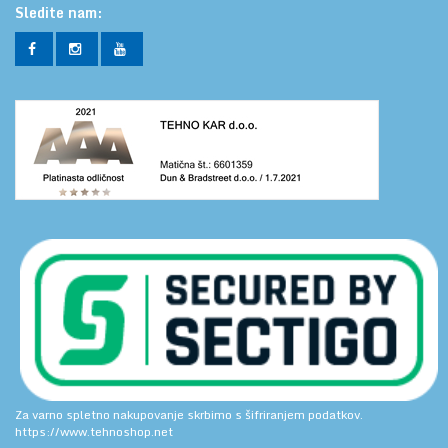
Sledite nam:
Za varno spletno nakupovanje skrbimo s šifriranjem podatkov.
https://www.tehnoshop.net