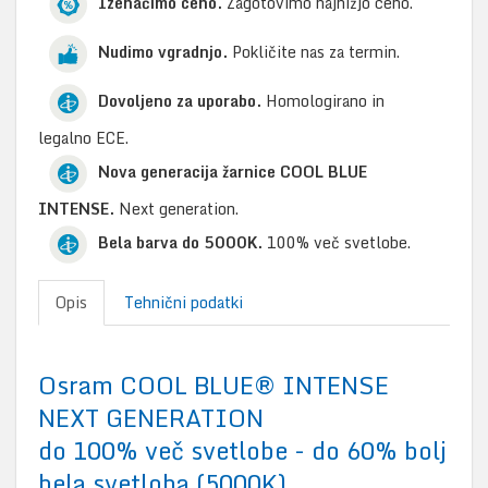
Izenačimo ceno.
Zagotovimo najnižjo ceno.
Nudimo vgradnjo.
Pokličite nas za termin.
Dovoljeno za uporabo.
Homologirano in
legalno ECE.
Nova generacija žarnice COOL BLUE
INTENSE.
Next generation.
Bela barva do 5000K.
100% več svetlobe.
Opis
Tehnični podatki
Osram COOL BLUE® INTENSE
NEXT GENERATION
do 100% več svetlobe - do 60% bolj
bela svetloba (5000K)