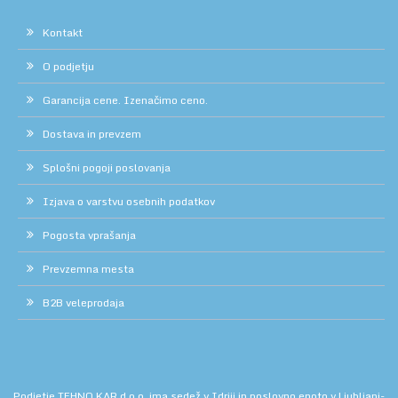
Kontakt
O podjetju
Garancija cene. Izenačimo ceno.
Dostava in prevzem
Splošni pogoji poslovanja
Izjava o varstvu osebnih podatkov
Pogosta vprašanja
Prevzemna mesta
B2B veleprodaja
Podjetje TEHNO KAR d.o.o. ima sedež v Idriji in poslovno enoto v Ljubljani-