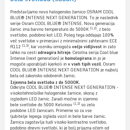
Predstavljamo novo halogensko žarnico OSRAM COOL
BLUE® INTENSE NEXT GENERATION. To je naslednik
serije Osram COOL BLUE® INTENSE. Nova generacija
(1,2)
žarnic ima barvno temperaturo do 5000K
, z belo
svetlobo, podobno kot LED. Poleg tega oddajajo 100%
več svetlobe v primerjavi z minimalnimi zahtevami ECE
(1,3)
R112
, kar vozniku omogoča
večjo vidljivost
in zato
lahko na cesti
odreagira hitreje
. Celotna serija Cool blue
Intense (next generation) je
homologirana
in jo je
mogoče uporabljati kjerkoli in
v vseh tipih vozil
. Osram
COOL BLUE® INTENSE NEXT GENERATION je najbolj
bela od zakonsko odobrenih žarnic.
Izjemna bela svetloba z do 5000K.
Odkrijte COOL BLUE® INTENSE NEXT GENERATION -
visokotehnološke halogenske žarnice, skoraj z
izgledom LED žarnic. Zaradi močne in izjemno
(1,2)
bele svetlobe do 5000 Kelvinov
so zelo
podobne LED žarnicam. Primerne so za vse
ljubitelje lepega izgleda vozil in bele barve žarnic.
Žarnica zagotavlja tudi visoko kontrastno svetlobo,
podobno dnevni svetlobi, ki je bolj prijazna očem od