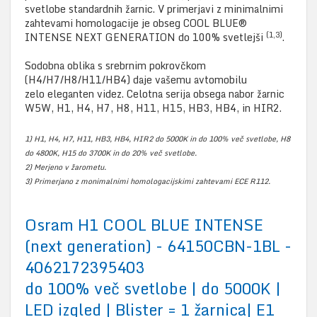
svetlobe standardnih žarnic. V primerjavi z minimalnimi
zahtevami homologacije je obseg COOL BLUE®
(1,3)
INTENSE NEXT GENERATION do 100% svetlejši
.
Sodobna oblika s srebrnim pokrovčkom
(H4/H7/H8/H11/HB4) daje vašemu avtomobilu
zelo eleganten videz. Celotna serija obsega nabor žarnic
W5W, H1, H4, H7, H8, H11, H15, HB3, HB4, in HIR2.
1) H1, H4, H7, H11, HB3, HB4, HIR2 do 5000K in do 100% več svetlobe, H8
do 4800K, H15 do 3700K in do 20% več svetlobe.
2) Merjeno v žarometu.
3) Primerjano z monimalnimi homologacijskimi zahtevami ECE R112.
Osram H1 COOL BLUE INTENSE
(next generation) - 64150CBN-1BL -
4062172395403
do 100% več svetlobe | do 5000K |
LED izgled | Blister = 1 žarnica| E1