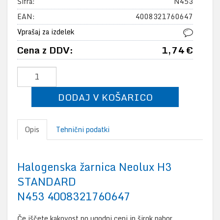
Šifra:
N453
EAN:
4008321760647
Vprašaj za izdelek
Cena z DDV:
1,74 €
DODAJ V KOŠARICO
Opis
Tehnični podatki
Halogenska žarnica Neolux H3
STANDARD
N453 4008321760647
Če iščete kakovost po ugodni ceni in širok nabor