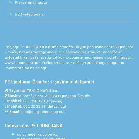
Prevzemna mesta
B2B veleprodaja
Podjetje TEHNO KAR d.o.o. ima sedež v Idriji in poslovno enoto v Ljubljani-
Črnuče, kjer imamo trgovino in dve delavnici za storitve montaže in
avtoelektrike. Naše izdelke lahko nakupujete neomejeno v spletni trgovini
www.tehnoshop.net.
Večino izdelkov iz našega prodajnega programa
imamo stalno na zalogi.
PE Ljubljana-Črnuče: trgovina in delavnici
Trgovina:
TEHNO KAR d.o.o.
Naslov:
Soteška pot 21, 1231 Ljubljana-Črnuče
Mobitel:
031 028 128
(trgovina)
Mobitel:
031 00 33 49
(delavnica)
Email:
ljubljana@tehnoshop.net
Delovni čas PE LJUBLJANA
od ponedeljka do petka