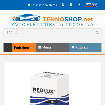
slovensko
English
Košarica je še prazna
Menu
Košarica
Podrobno