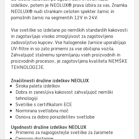
izdelkov, potem je NEOLUX® prava izbira za vas. Znamka
NEOLUX® nudi strankam celoten spekter žarnic in
pomožnih žarnic na segmentih 12V in 24V.
Vse svetilke so izdelane po nemških standardih kakovosti
in zagotavljajo visoko zmogljivost za zagotovljeno
zadovoljstvo kupcev. Vse halogenske žarnice uporabljajo
UV-filtre in so zato primerni za vse običajna vozila.
Zahvaljujoč stalnemu spremljanju vseh proizvodnih in
proizvodnih procesov, je zagotovljena kvaliteta NEMŠKE
TEHNOLOGIJE.
Značilnosti družine izdelkov NEOLUX
Široka paleta izdelkov
Dobra in zanesljiva kakovost zahvaljujoč nemški
tehnologiji
Svetilke s certifikatom ECE
Normirana svetlobna moč
Osnova za dobro porazdelitev svetlobe
Ugodnosti družine izdelkov NEOLUX
Primerno za najpogostejše svetilke za žaromete
Cenovno dostopne