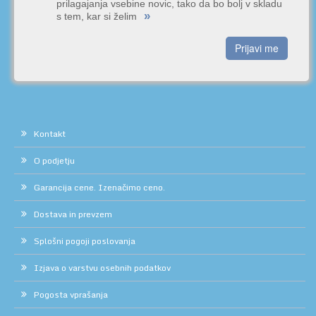
prilagajanja vsebine novic, tako da bo bolj v skladu
»
s tem, kar si želim
Prijavi me
Kontakt
O podjetju
Garancija cene. Izenačimo ceno.
Dostava in prevzem
Splošni pogoji poslovanja
Izjava o varstvu osebnih podatkov
Pogosta vprašanja