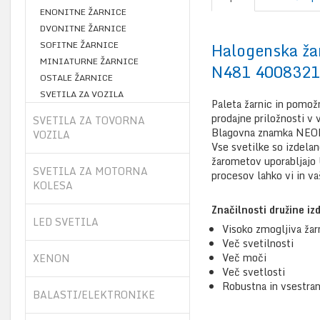
ENONITNE ŽARNICE
DVONITNE ŽARNICE
SOFITNE ŽARNICE
Halogenska ž
MINIATURNE ŽARNICE
N481 400832
OSTALE ŽARNICE
SVETILA ZA VOZILA
Paleta žarnic in pomožn
prodajne priložnosti v
SVETILA ZA TOVORNA
Blagovna znamka NEOLU
VOZILA
Vse svetilke so izdela
žarometov uporabljajo U
SVETILA ZA MOTORNA
procesov lahko vi in 
KOLESA
Značilnosti družine iz
LED SVETILA
Visoko zmogljiva ža
Več svetilnosti
Več moči
XENON
Več svetlosti
Robustna in vsestra
BALASTI/ELEKTRONIKE