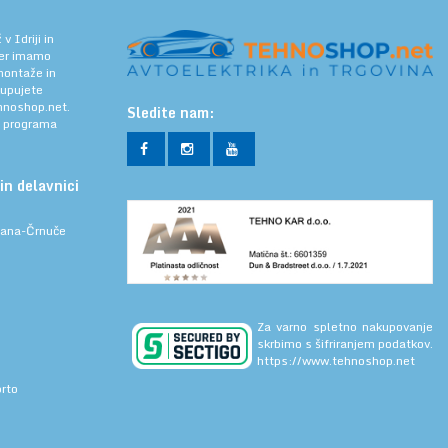
 Idriji in
jer imamo
 montaže in
kupujete
noshop.net.
Sledite nam:
a programa
in delavnici
ljana-Črnuče
Za varno spletno nakupovanje
skrbimo s šifriranjem podatkov.
https://www.tehnoshop.net
prto