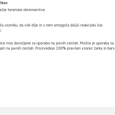
elkov
težje terenske obremenitve
 vozniku, da vidi dlje in s tem omogoča daljši reakcijski čas
c
ice niso dovoljene za uporabo na javnih cestah. Možna je uporaba za v
jati na javnih cestah. Proizvedejo 100% pravilen vzorec žarka in bar