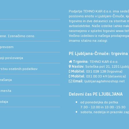
Podjetje TEHNO KAR d.o.o. ima sedež v
poslovno enoto v Ljubljani-Črnuče, k
trgovino in dve delavnici za storitve
avtoelektrike. Naše izdelke lahko na
neomejeno v spletni trgovini
www.teh
Večino izdelkov iz našega prodajneg
cene. Izenačimo ceno.
imamo stalno na zalogi.
 prevzem
PE Ljubljana-Črnuče: trgovina 
oji poslovanja
Trgovina:
TEHNO KAR d.o.o.
Naslov:
Soteška pot 21, 1231 Ljub
arstvu osebnih podatkov
Mobitel:
031 028 128
(trgovina)
Mobitel:
031 00 33 49
(delavnica)
rašanja
Email:
ljubljana@tehnoshop.net
 mesta
Delovni čas PE LJUBLJANA
odaja
od ponedeljka do petka
7:30 - 12:00 in 13:00 -15:30
sobota, nedelja in prazniki:za