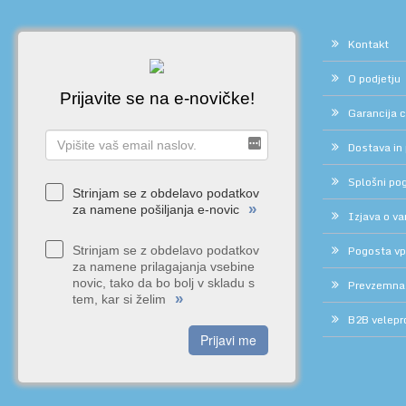
Kontakt
O podjetju
Prijavite se na e-novičke!
Garancija 
Dostava in
Splošni pog
Strinjam se z obdelavo podatkov
»
za namene pošiljanja e-novic
Izjava o v
Pogosta vp
Strinjam se z obdelavo podatkov
za namene prilagajanja vsebine
novic, tako da bo bolj v skladu s
Prevzemna
»
tem, kar si želim
B2B velepr
Prijavi me