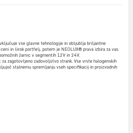
ljučuje vse glavne tehnologije in obljublja briljantne
eni in širok portfelj, potem je NEOLUX® prava izbira za vas.
omožnih žarnic v segmentih 12V in 24V.
t za zagotovljeno zadovoljstvo strank. Vse vrste halogenskih
aljujoč stalnemu spremljanju vseh specifikacij in proizvodnih