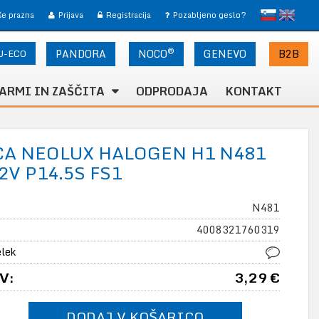
slovensko
English
 še prazna
Prijava
Registracija
Pozabljeno geslo?
®
U-ECO
PANDORA
NOCO
B2B
GENEVO
ARMI IN ZAŠČITA
ODPRODAJA
KONTAKT
A NEOLUX HALOGEN H1 N481
2V P14.5S FS1
N481
4008321760319
elek
V:
3,29 €
DODAJ V KOŠARICO