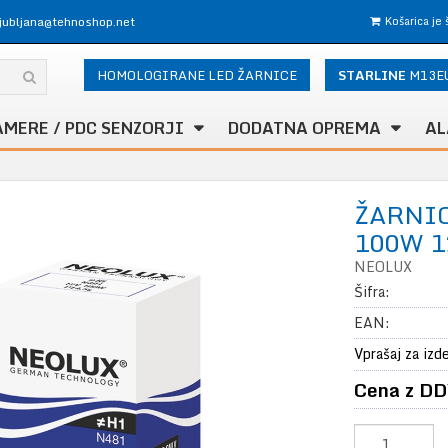
ljubljana@tehnoshop.net
Košarica je
HOMOLOGIRANE LED ŽARNICE
STARLINE
M13E
AMERE / PDC SENZORJI
DODATNA OPREMA
AL
ŽARNIC
100W 1
NEOLUX
Šifra:
EAN:
Vprašaj za izd
Cena z DD