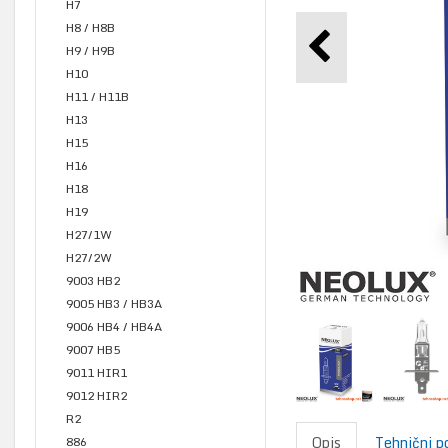
H7
H8 / H8B
H9 / H9B
H10
H11 / H11B
H13
H15
H16
H18
H19
H27/1W
H27/2W
9003 HB2
9005 HB3 / HB3A
9006 HB4 / HB4A
9007 HB5
9011 HIR1
9012 HIR2
R2
Opis
Tehnični p
886