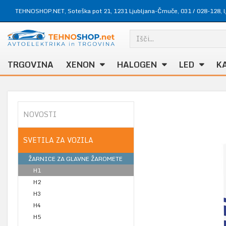
TEHNOSHOP.NET, Soteška pot 21, 1231 Ljubljana-Črnuče,
031 / 028-128
,
TRGOVINA
XENON
HALOGEN
LED
K
NOVOSTI
SVETILA ZA VOZILA
ŽARNICE ZA GLAVNE ŽAROMETE
H1
H2
H3
H4
H5