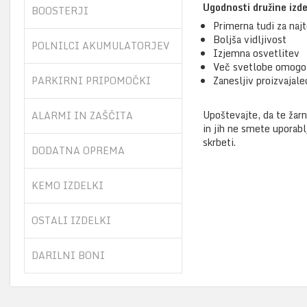
Ugodnosti družine izd
BOOSTERJI
Primerna tudi za naj
Boljša vidljivost
POLNILCI AKUMULATORJEV
Izjemna osvetlitev
Več svetlobe omogoča
PARKIRNI PRIPOMOČKI
Zanesljiv proizvajale
Upoštevajte, da te žarn
ALARMI IN ZAŠČITA
in jih ne smete uporabl
skrbeti.
DODATNA OPREMA
KEMO IZDELKI
OSTALI IZDELKI
DARILNI BONI