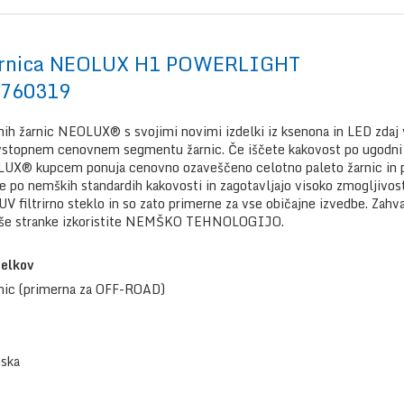
arnica NEOLUX H1 POWERLIGHT
1760319
ih žarnic NEOLUX® s svojimi novimi izdelki iz ksenona in LED zdaj vk
 vstopnem cenovnem segmentu žarnic. Če iščete kakovost po ugodni c
X® kupcem ponuja cenovno ozaveščeno celotno paleto žarnic in p
ne po nemških standardih kakovosti in zagotavljajo visoko zmogljivos
V filtrirno steklo in so zato primerne za vse običajne izvedbe. Zahv
vaše stranke izkoristite NEMŠKO TEHNOLOGIJO.
delkov
rnic (primerna za OFF-ROAD)
nska