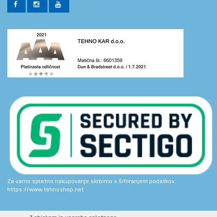
Za varno spletno nakupovanje skrbimo s šifriranjem podatkov.
https://www.tehnoshop.net