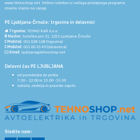
www.tehnoshop.net.
Večino izdelkov iz našega prodajnega programa
imamo stalno na zalogi.
PE Ljubljana-Črnuče: trgovina in delavnici
Trgovina:
TEHNO KAR d.o.o.
Naslov:
Soteška pot 21, 1231 Ljubljana-Črnuče
Mobitel:
031 028 128
(trgovina)
Mobitel:
031 00 33 49
(delavnica)
Email:
ljubljana@tehnoshop.net
Delovni čas PE LJUBLJANA
od ponedeljka do petka
7:30 - 12:00 in 13:00 -15:30
sobota, nedelja in prazniki:zaprto
Sledite nam: