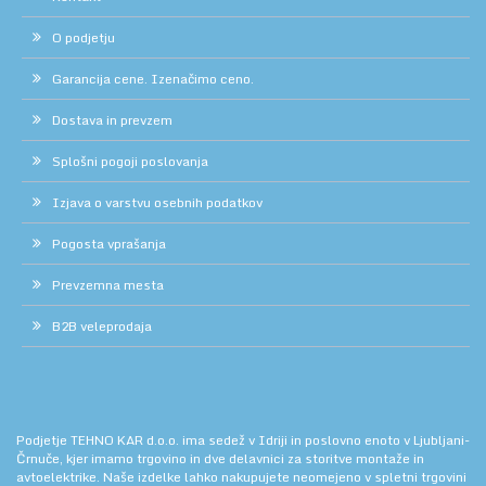
O podjetju
Garancija cene. Izenačimo ceno.
Dostava in prevzem
Splošni pogoji poslovanja
Izjava o varstvu osebnih podatkov
Pogosta vprašanja
Prevzemna mesta
B2B veleprodaja
Podjetje TEHNO KAR d.o.o. ima sedež v Idriji in poslovno enoto v Ljubljani-
Črnuče, kjer imamo trgovino in dve delavnici za storitve montaže in
avtoelektrike. Naše izdelke lahko nakupujete neomejeno v spletni trgovini