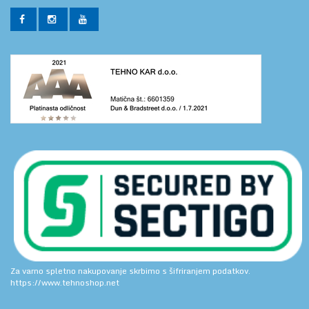
Za varno spletno nakupovanje skrbimo s šifriranjem podatkov.
https://www.tehnoshop.net