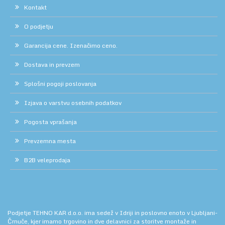
Kontakt
O podjetju
Garancija cene. Izenačimo ceno.
Dostava in prevzem
Splošni pogoji poslovanja
Izjava o varstvu osebnih podatkov
Pogosta vprašanja
Prevzemna mesta
B2B veleprodaja
Podjetje TEHNO KAR d.o.o. ima sedež v Idriji in poslovno enoto v Ljubljani-
Črnuče, kjer imamo trgovino in dve delavnici za storitve montaže in