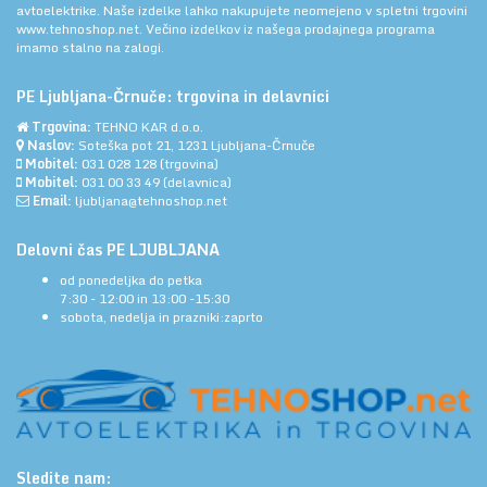
avtoelektrike. Naše izdelke lahko nakupujete neomejeno v spletni trgovini
www.tehnoshop.net.
Večino izdelkov iz našega prodajnega programa
imamo stalno na zalogi.
PE Ljubljana-Črnuče: trgovina in delavnici
Trgovina:
TEHNO KAR d.o.o.
Naslov:
Soteška pot 21, 1231 Ljubljana-Črnuče
Mobitel:
031 028 128
(trgovina)
Mobitel:
031 00 33 49
(delavnica)
Email:
ljubljana@tehnoshop.net
Delovni čas PE LJUBLJANA
od ponedeljka do petka
7:30 - 12:00 in 13:00 -15:30
sobota, nedelja in prazniki:zaprto
Sledite nam: