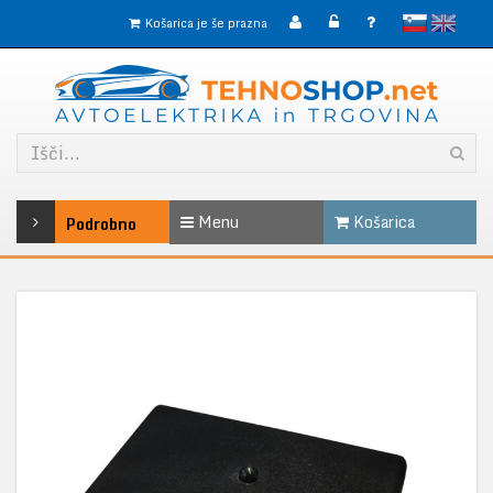
slovensko
English
Košarica je še prazna
Menu
Košarica
Podrobno