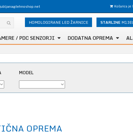
ljubljana@tehnoshop.net
Košarica je
HOMOLOGIRANE LED ŽARNICE
STARLINE
M13E
AMERE / PDC SENZORJI
DODATNA OPREMA
AL
A
MODEL
TIČNA OPREMA