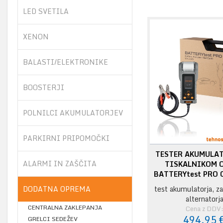
LED SVETILA
XENON
BALASTI/ELEKTRONIKE
BOOSTERJI
POLNILCI AKUMULATORJEV
PARKIRNI PRIPOMOČKI
TESTER AKUMULAT
ALARMI IN ZAŠČITA
TISKALNIKOM 
BATTERYtest PRO
DODATNA OPREMA
test akumulatorja, za
alternatorj
CENTRALNA ZAKLEPANJA
Cena z DDV
494,95 
GRELCI SEDEŽEV