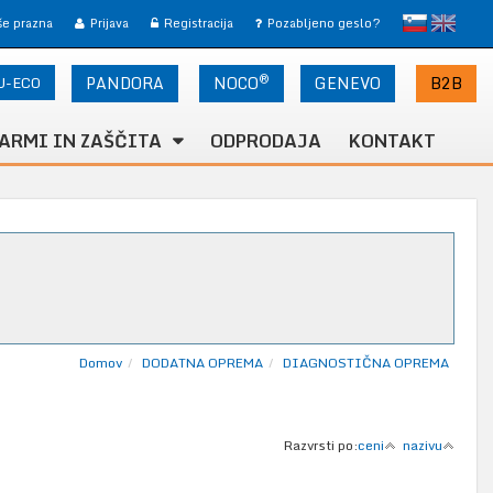
slovensko
English
 še prazna
Prijava
Registracija
Pozabljeno geslo?
®
U-ECO
PANDORA
NOCO
B2B
GENEVO
ARMI IN ZAŠČITA
ODPRODAJA
KONTAKT
Domov
DODATNA OPREMA
DIAGNOSTIČNA OPREMA
Razvrsti po:
ceni
nazivu