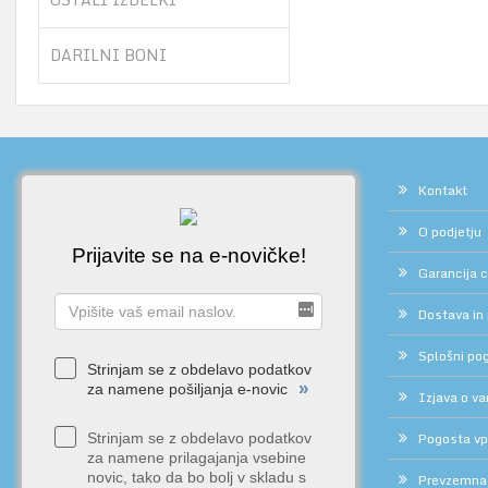
DARILNI BONI
Kontakt
O podjetju
Prijavite se na e-novičke!
Garancija 
Dostava in
Splošni pog
Strinjam se z obdelavo podatkov
»
za namene pošiljanja e-novic
Izjava o v
Pogosta vp
Strinjam se z obdelavo podatkov
za namene prilagajanja vsebine
novic, tako da bo bolj v skladu s
Prevzemna