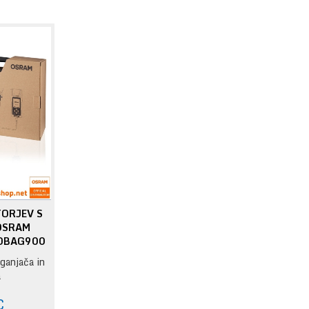
ORJEV S
OSRAM
 OBAG900
ganjača in
a
:
€