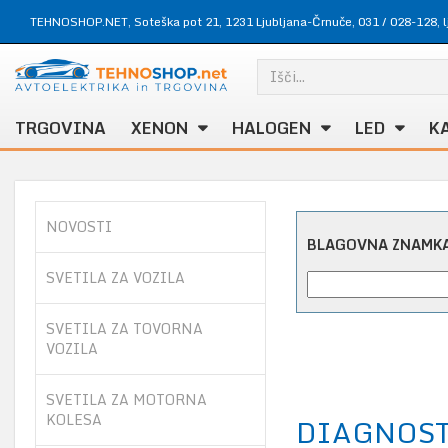
TEHNOSHOP.NET, Soteška pot 21, 1231 Ljubljana-Črnuče,
031 / 028-128
,
TRGOVINA
XENON
HALOGEN
LED
K
NOVOSTI
BLAGOVNA ZNAMK
SVETILA ZA VOZILA
SVETILA ZA TOVORNA
VOZILA
SVETILA ZA MOTORNA
KOLESA
DIAGNOS