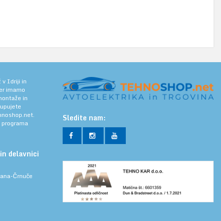
 Idriji in
jer imamo
 montaže in
kupujete
noshop.net.
Sledite nam:
a programa
in delavnici
ljana-Črnuče