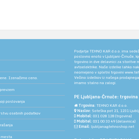
Podjetje TEHNO KAR d.o.o. ima sedež v
poslovno enoto v Ljubljani-Črnuče, k
trgovino in dve delavnici za storitve
avtoelektrike. Naše izdelke lahko na
neomejeno v spletni trgovini
www.teh
Večino izdelkov iz našega prodajneg
cene. Izenačimo ceno.
imamo stalno na zalogi.
 prevzem
PE Ljubljana-Črnuče: trgovina 
oji poslovanja
Trgovina:
TEHNO KAR d.o.o.
Naslov:
Soteška pot 21, 1231 Ljub
arstvu osebnih podatkov
Mobitel:
031 028 128
(trgovina)
Mobitel:
031 00 33 49
(delavnica)
rašanja
Email:
ljubljana@tehnoshop.net
 mesta