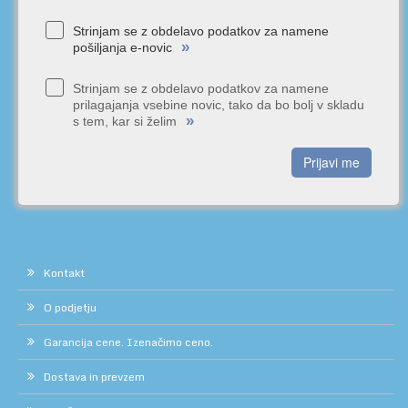
Strinjam se z obdelavo podatkov za namene
»
pošiljanja e-novic
Strinjam se z obdelavo podatkov za namene
prilagajanja vsebine novic, tako da bo bolj v skladu
»
s tem, kar si želim
Prijavi me
Kontakt
O podjetju
Garancija cene. Izenačimo ceno.
Dostava in prevzem