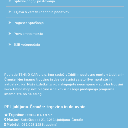
Splošni pogoji poslovanja
Izjava o varstvu osebnih podatkov
Pogosta vprašanja
Prevzemna mesta
B2B veleprodaja
Podjetje TEHNO KAR d.o.o. ima sedež v Idriji in poslovno enoto v Ljubljani-
Črnuče, kjer imamo trgovino in dve delavnici za storitve montaže in
avtoelektrike. Naše izdelke lahko nakupujete neomejeno v spletni trgovini
www.tehnoshop.net.
Večino izdelkov iz našega prodajnega programa
imamo stalno na zalogi.
PE Ljubljana-Črnuče: trgovina in delavnici
Trgovina:
TEHNO KAR d.o.o.
Naslov:
Soteška pot 21, 1231 Ljubljana-Črnuče
Mobitel:
031 028 128
(trgovina)