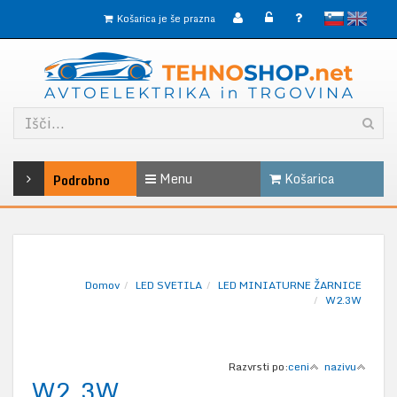
slovensko
English
Košarica je še prazna
Menu
Košarica
Podrobno
Domov
LED SVETILA
LED MINIATURNE ŽARNICE
W2.3W
Razvrsti po:
ceni
nazivu
W2.3W