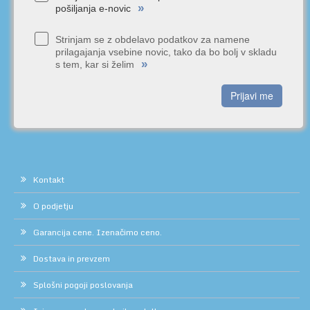
»
pošiljanja e-novic
Strinjam se z obdelavo podatkov za namene
prilagajanja vsebine novic, tako da bo bolj v skladu
»
s tem, kar si želim
Prijavi me
Kontakt
O podjetju
Garancija cene. Izenačimo ceno.
Dostava in prevzem
Splošni pogoji poslovanja