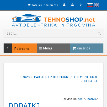
slovensko
English
Košarica je še prazna
Menu
Košarica
Podrobno
Domov
PARKIRNI PRIPOMOČKI
LCD MONITORJI
DODATKI
Razvrsti po:
ceni
nazivu
DODATKI