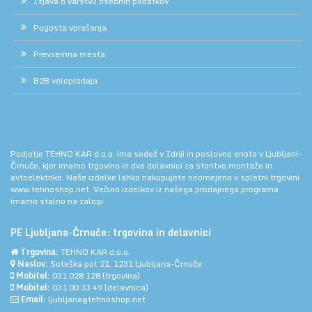
Izjava o varstvu osebnih podatkov
Pogosta vprašanja
Prevzemna mesta
B2B veleprodaja
Podjetje TEHNO KAR d.o.o. ima sedež v Idriji in poslovno enoto v Ljubljani-
Črnuče, kjer imamo trgovino in dve delavnici za storitve montaže in
avtoelektrike. Naše izdelke lahko nakupujete neomejeno v spletni trgovini
www.tehnoshop.net.
Večino izdelkov iz našega prodajnega programa
imamo stalno na zalogi.
PE Ljubljana-Črnuče: trgovina in delavnici
Trgovina:
TEHNO KAR d.o.o.
Naslov:
Soteška pot 21, 1231 Ljubljana-Črnuče
Mobitel:
031 028 128
(trgovina)
Mobitel:
031 00 33 49
(delavnica)
Email:
ljubljana@tehnoshop.net