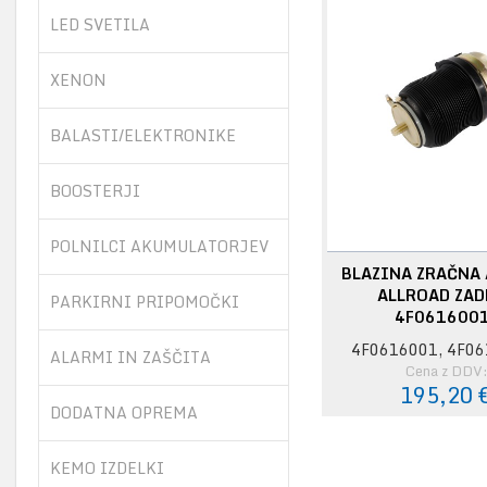
LED SVETILA
XENON
BALASTI/ELEKTRONIKE
BOOSTERJI
POLNILCI AKUMULATORJEV
BLAZINA ZRAČNA 
ALLROAD ZAD
PARKIRNI PRIPOMOČKI
4F061600
4F0616001, 4F0
ALARMI IN ZAŠČITA
Cena z DDV
195,20 
DODATNA OPREMA
KEMO IZDELKI