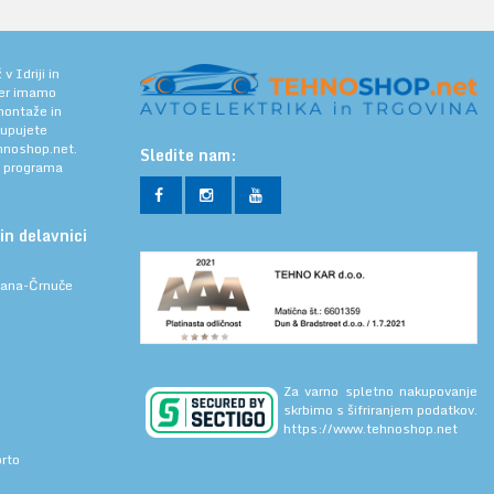
 Idriji in
jer imamo
 montaže in
kupujete
noshop.net.
Sledite nam:
a programa
in delavnici
ljana-Črnuče
Za varno spletno nakupovanje
skrbimo s šifriranjem podatkov.
https://www.tehnoshop.net
prto