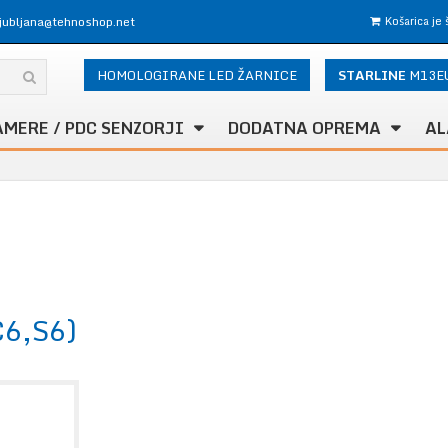
ljubljana@tehnoshop.net
Košarica je
HOMOLOGIRANE LED ŽARNICE
STARLINE
M13E
AMERE / PDC SENZORJI
DODATNA OPREMA
AL
C6,S6)