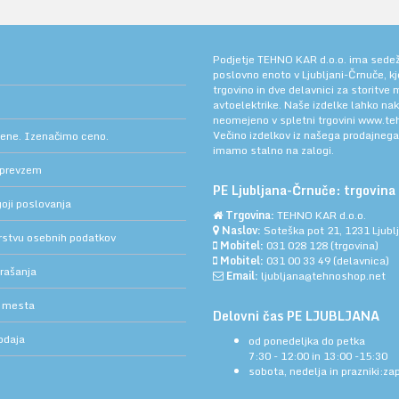
Podjetje TEHNO KAR d.o.o. ima sedež v
poslovno enoto v Ljubljani-Črnuče, k
trgovino in dve delavnici za storitve
avtoelektrike. Naše izdelke lahko na
neomejeno v spletni trgovini
www.teh
Večino izdelkov iz našega prodajneg
cene. Izenačimo ceno.
imamo stalno na zalogi.
 prevzem
PE Ljubljana-Črnuče: trgovina 
oji poslovanja
Trgovina:
TEHNO KAR d.o.o.
Naslov:
Soteška pot 21, 1231 Ljub
arstvu osebnih podatkov
Mobitel:
031 028 128
(trgovina)
Mobitel:
031 00 33 49
(delavnica)
rašanja
Email:
ljubljana@tehnoshop.net
 mesta
Delovni čas PE LJUBLJANA
odaja
od ponedeljka do petka
7:30 - 12:00 in 13:00 -15:30
sobota, nedelja in prazniki:za