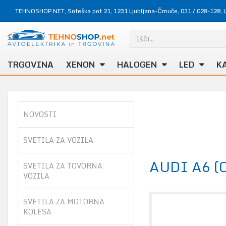
TEHNOSHOP.NET, Soteška pot 21, 1231 Ljubljana-Črnuče,
031 / 028-128
,
TRGOVINA
XENON
HALOGEN
LED
K
NOVOSTI
SVETILA ZA VOZILA
AUDI A6 (
SVETILA ZA TOVORNA
VOZILA
SVETILA ZA MOTORNA
KOLESA