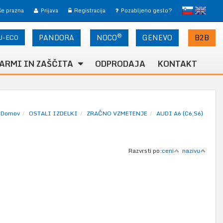
slovensko
English
 še prazna
Prijava
Registracija
Pozabljeno geslo?
®
U-ECO
PANDORA
NOCO
B2B
GENEVO
ARMI IN ZAŠČITA
ODPRODAJA
KONTAKT
Domov
OSTALI IZDELKI
ZRAČNO VZMETENJE
AUDI A6 (C6,S6)
Razvrsti po:
ceni
nazivu