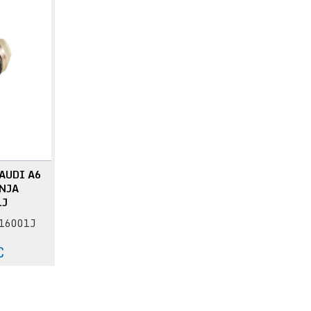
AUDI A6
NJA
1J
616001J
:
€