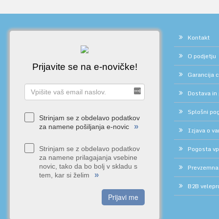
Kontakt
O podjetju
Prijavite se na e-novičke!
Garancija 
Dostava in
Splošni pog
Strinjam se z obdelavo podatkov
»
za namene pošiljanja e-novic
Izjava o v
Pogosta vp
Strinjam se z obdelavo podatkov
za namene prilagajanja vsebine
novic, tako da bo bolj v skladu s
Prevzemna
»
tem, kar si želim
B2B velepr
Prijavi me