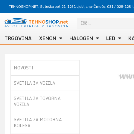
TEHNOSHOP.NET, Soteška pot 21, 1231 Ljubljana-Črnuče,
031 / 028-128
,
TRGOVINA
XENON
HALOGEN
LED
K
NOVOSTI
SVETILA ZA VOZILA
SVETILA ZA TOVORNA
VOZILA
SVETILA ZA MOTORNA
KOLESA