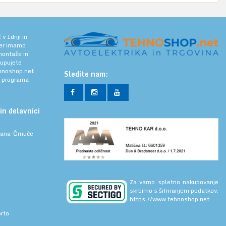
 Idriji in
jer imamo
 montaže in
kupujete
noshop.net.
Sledite nam:
a programa
in delavnici
ljana-Črnuče
Za varno spletno nakupovanje
skrbimo s šifriranjem podatkov.
https://www.tehnoshop.net
prto