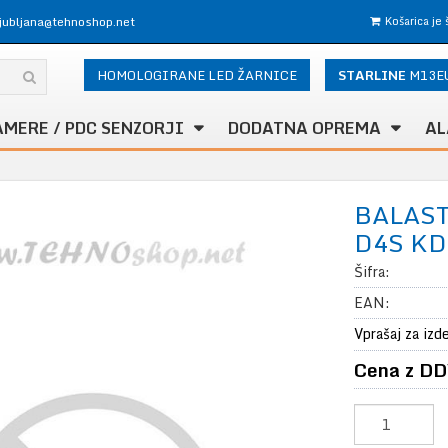
ljubljana@tehnoshop.net
Košarica je
HOMOLOGIRANE LED ŽARNICE
STARLINE
M13E
AMERE / PDC SENZORJI
DODATNA OPREMA
AL
BALAS
D4S KD
Šifra:
EAN:
Vprašaj za izd
Cena z DD