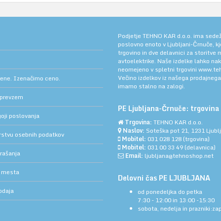
Podjetje TEHNO KAR d.o.o. ima sedež v
poslovno enoto v Ljubljani-Črnuče, k
trgovino in dve delavnici za storitve
avtoelektrike. Naše izdelke lahko na
neomejeno v spletni trgovini
www.teh
Večino izdelkov iz našega prodajneg
cene. Izenačimo ceno.
imamo stalno na zalogi.
 prevzem
PE Ljubljana-Črnuče: trgovina 
oji poslovanja
Trgovina:
TEHNO KAR d.o.o.
Naslov:
Soteška pot 21, 1231 Ljub
arstvu osebnih podatkov
Mobitel:
031 028 128
(trgovina)
Mobitel:
031 00 33 49
(delavnica)
rašanja
Email:
ljubljana@tehnoshop.net
 mesta
Delovni čas PE LJUBLJANA
odaja
od ponedeljka do petka
7:30 - 12:00 in 13:00 -15:30
sobota, nedelja in prazniki:za