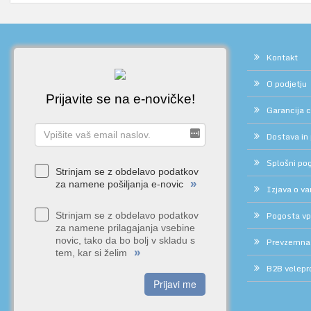
Kontakt
O podjetju
Prijavite se na e-novičke!
Garancija 
Dostava in
Splošni pog
Strinjam se z obdelavo podatkov
»
za namene pošiljanja e-novic
Izjava o v
Pogosta vp
Strinjam se z obdelavo podatkov
za namene prilagajanja vsebine
novic, tako da bo bolj v skladu s
Prevzemna
»
tem, kar si želim
B2B velepr
Prijavi me