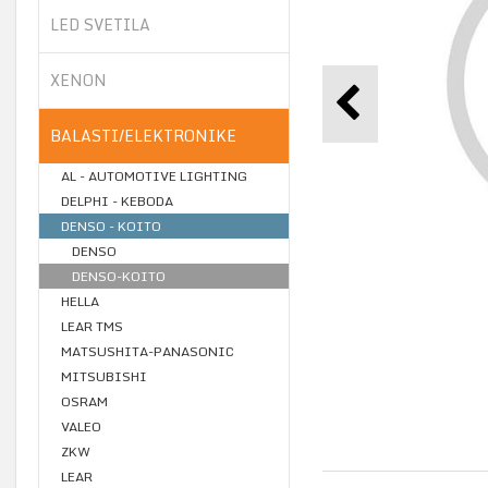
LED SVETILA
XENON
BALASTI/ELEKTRONIKE
AL - AUTOMOTIVE LIGHTING
DELPHI - KEBODA
DENSO - KOITO
DENSO
DENSO-KOITO
HELLA
LEAR TMS
MATSUSHITA-PANASONIC
MITSUBISHI
OSRAM
VALEO
ZKW
LEAR