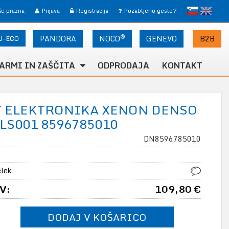
slovensko
English
 še prazna
Prijava
Registracija
Pozabljeno geslo?
®
U-ECO
PANDORA
NOCO
B2B
GENEVO
ARMI IN ZAŠČITA
ODPRODAJA
KONTAKT
T ELEKTRONIKA XENON DENSO
LS001 8596785010
DN8596785010
elek
V:
109,80 €
DODAJ V KOŠARICO