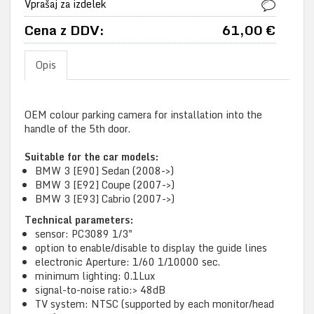
Vprašaj za izdelek
Cena z DDV:
61,00 €
Opis
OEM colour parking camera for installation into the
handle of the 5th door.
Suitable for the car models:
BMW 3 [E90] Sedan (2008->)
BMW 3 [E92] Coupe (2007->)
BMW 3 [E93] Cabrio (2007->)
Technical parameters:
sensor: PC3089 1/3"
option to enable/disable to display the guide lines
electronic Aperture: 1/60 1/10000 sec.
minimum lighting: 0.1Lux
signal-to-noise ratio:> 48dB
TV system: NTSC (supported by each monitor/head