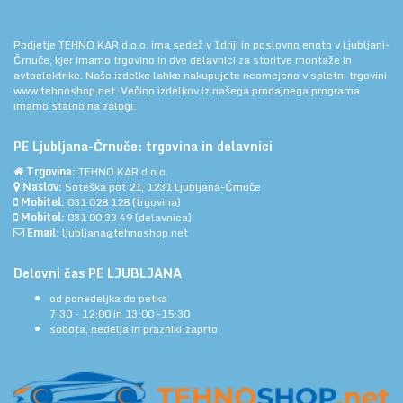
Podjetje TEHNO KAR d.o.o. ima sedež v Idriji in poslovno enoto v Ljubljani-
Črnuče, kjer imamo trgovino in dve delavnici za storitve montaže in
avtoelektrike. Naše izdelke lahko nakupujete neomejeno v spletni trgovini
www.tehnoshop.net.
Večino izdelkov iz našega prodajnega programa
imamo stalno na zalogi.
PE Ljubljana-Črnuče: trgovina in delavnici
Trgovina:
TEHNO KAR d.o.o.
Naslov:
Soteška pot 21, 1231 Ljubljana-Črnuče
Mobitel:
031 028 128
(trgovina)
Mobitel:
031 00 33 49
(delavnica)
Email:
ljubljana@tehnoshop.net
Delovni čas PE LJUBLJANA
od ponedeljka do petka
7:30 - 12:00 in 13:00 -15:30
sobota, nedelja in prazniki:zaprto