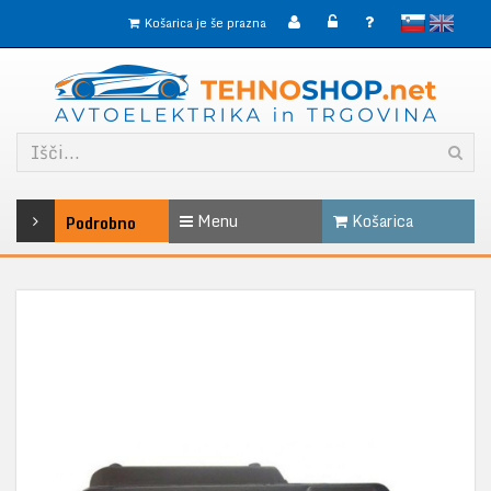
slovensko
English
Košarica je še prazna
Menu
Košarica
Podrobno