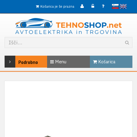
slovensko
English
Košarica je še prazna
Menu
Košarica
Podrobno