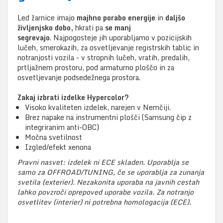
Led žarnice imajo
majhno porabo energije
in
daljšo
življenjsko dobo,
hkrati pa
se manj
segrevajo
. Najpogosteje jih uporabljamo v pozicijskih
lučeh, smerokazih, za osvetljevanje registrskih tablic in
notranjosti vozila - v stropnih lučeh, vratih, predalih,
prtljažnem prostoru, pod armaturno ploščo in za
osvetljevanje podsedežnega prostora.
Zakaj izbrati izdelke Hypercolor?
Visoko kvaliteten izdelek, narejen v Nemčiji.
Brez napake na instrumentni plošči (Samsung čip z
integriranim anti-OBC)
Močna svetilnost
Izgled/efekt xenona
Pravni nasvet: izdelek ni ECE skladen. Uporablja se
samo za OFFROAD/TUNING, če se uporablja za zunanja
svetila (exterier). Nezakonita uporaba na javnih cestah
lahko povzroči oprepoved uporabe vozila. Za notranjo
osvetlitev (interier) ni potrebna homologacija (ECE).