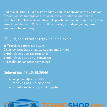
Podjetje TEHNO KAR d.o.o. ima sedež v Idriji in poslovno enoto v Ljubljani-
Črnuče, kjer imamo trgovino in dve delavnici za storitve montaže in
avtoelektrike. Naše izdelke lahko nakupujete neomejeno v spletni trgovini
www.tehnoshop.net.
Večino izdelkov iz našega prodajnega programa
imamo stalno na zalogi.
PE Ljubljana-Črnuče: trgovina in delavnici
Trgovina:
TEHNO KAR d.o.o.
Naslov:
Soteška pot 21, 1231 Ljubljana-Črnuče
Mobitel:
031 028 128
(trgovina)
Mobitel:
031 00 33 49
(delavnica)
Email:
ljubljana@tehnoshop.net
Delovni čas PE LJUBLJANA
od ponedeljka do petka
7:30 - 12:00 in 13:00 -15:30
sobota, nedelja in prazniki:zaprto