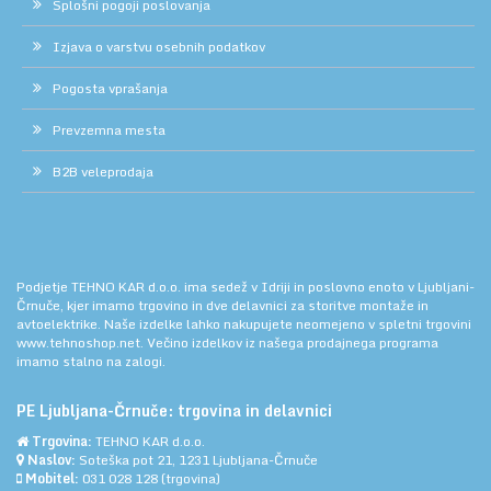
Splošni pogoji poslovanja
Izjava o varstvu osebnih podatkov
Pogosta vprašanja
Prevzemna mesta
B2B veleprodaja
Podjetje TEHNO KAR d.o.o. ima sedež v Idriji in poslovno enoto v Ljubljani-
Črnuče, kjer imamo trgovino in dve delavnici za storitve montaže in
avtoelektrike. Naše izdelke lahko nakupujete neomejeno v spletni trgovini
www.tehnoshop.net.
Večino izdelkov iz našega prodajnega programa
imamo stalno na zalogi.
PE Ljubljana-Črnuče: trgovina in delavnici
Trgovina:
TEHNO KAR d.o.o.
Naslov:
Soteška pot 21, 1231 Ljubljana-Črnuče
Mobitel:
031 028 128
(trgovina)