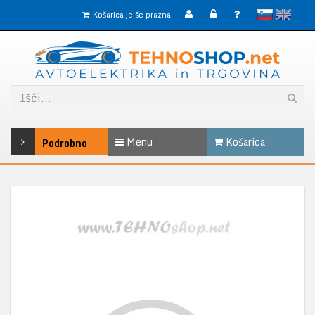
slovensko
English
Košarica je še prazna
Menu
Košarica
Podrobno