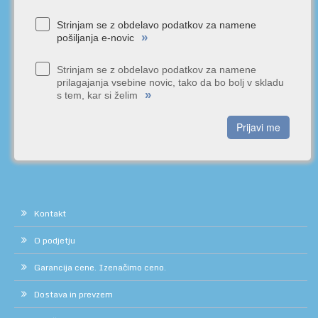
Strinjam se z obdelavo podatkov za namene
»
pošiljanja e-novic
Strinjam se z obdelavo podatkov za namene
prilagajanja vsebine novic, tako da bo bolj v skladu
»
s tem, kar si želim
Prijavi me
Kontakt
O podjetju
Garancija cene. Izenačimo ceno.
Dostava in prevzem