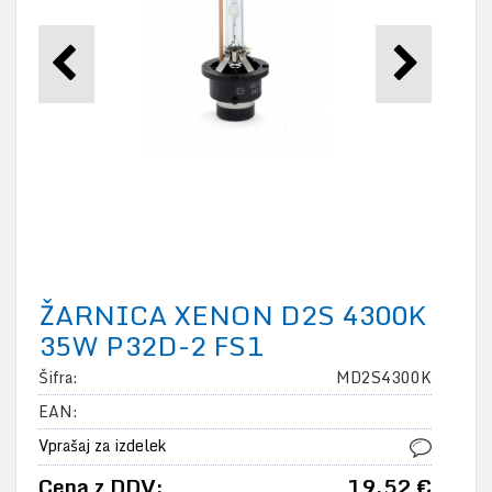
ŽARNICA XENON D2S 4300K
35W P32D-2 FS1
Šifra:
MD2S4300K
EAN:
Vprašaj za izdelek
Cena z DDV:
19,52 €