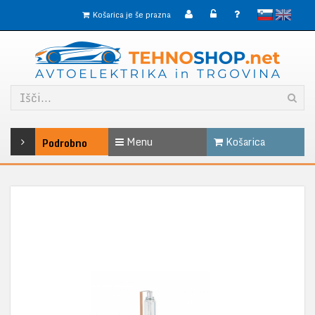
slovensko
English
Košarica je še prazna
Menu
Košarica
Podrobno