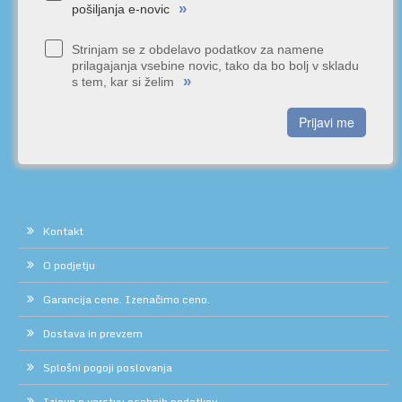
»
pošiljanja e-novic
Strinjam se z obdelavo podatkov za namene
prilagajanja vsebine novic, tako da bo bolj v skladu
»
s tem, kar si želim
Prijavi me
Kontakt
O podjetju
Garancija cene. Izenačimo ceno.
Dostava in prevzem
Splošni pogoji poslovanja
Izjava o varstvu osebnih podatkov