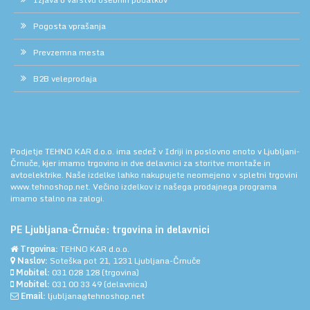
Pogosta vprašanja
Prevzemna mesta
B2B veleprodaja
Podjetje TEHNO KAR d.o.o. ima sedež v Idriji in poslovno enoto v Ljubljani-
Črnuče, kjer imamo trgovino in dve delavnici za storitve montaže in
avtoelektrike. Naše izdelke lahko nakupujete neomejeno v spletni trgovini
www.tehnoshop.net.
Večino izdelkov iz našega prodajnega programa
imamo stalno na zalogi.
PE Ljubljana-Črnuče: trgovina in delavnici
Trgovina:
TEHNO KAR d.o.o.
Naslov:
Soteška pot 21, 1231 Ljubljana-Črnuče
Mobitel:
031 028 128
(trgovina)
Mobitel:
031 00 33 49
(delavnica)
Email:
ljubljana@tehnoshop.net