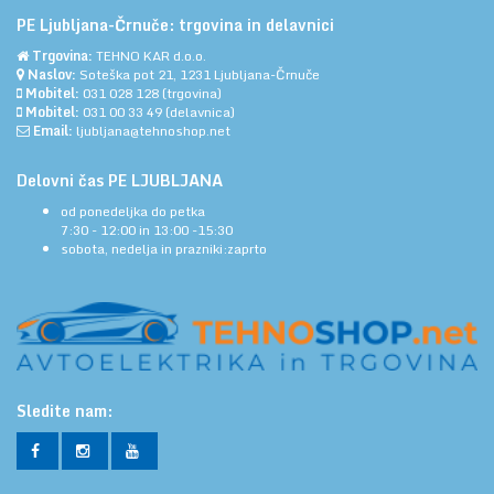
PE Ljubljana-Črnuče: trgovina in delavnici
Trgovina:
TEHNO KAR d.o.o.
Naslov:
Soteška pot 21, 1231 Ljubljana-Črnuče
Mobitel:
031 028 128
(trgovina)
Mobitel:
031 00 33 49
(delavnica)
Email:
ljubljana@tehnoshop.net
Delovni čas PE LJUBLJANA
od ponedeljka do petka
7:30 - 12:00 in 13:00 -15:30
sobota, nedelja in prazniki:zaprto
Sledite nam: