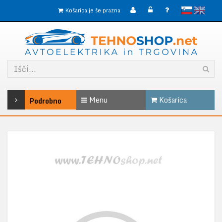
slovensko
English
Košarica je še prazna
Menu
Košarica
Podrobno