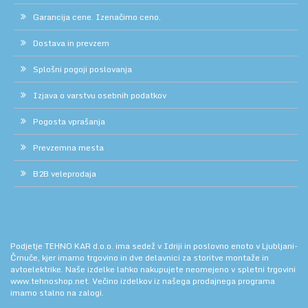
Garancija cene. Izenačimo ceno.
Dostava in prevzem
Splošni pogoji poslovanja
Izjava o varstvu osebnih podatkov
Pogosta vprašanja
Prevzemna mesta
B2B veleprodaja
Podjetje TEHNO KAR d.o.o. ima sedež v Idriji in poslovno enoto v Ljubljani-
Črnuče, kjer imamo trgovino in dve delavnici za storitve montaže in
avtoelektrike. Naše izdelke lahko nakupujete neomejeno v spletni trgovini
www.tehnoshop.net.
Večino izdelkov iz našega prodajnega programa
imamo stalno na zalogi.