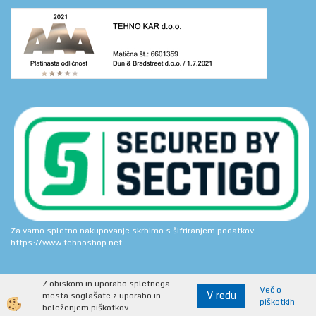
Za varno spletno nakupovanje skrbimo s šifriranjem podatkov.
https://www.tehnoshop.net
Z obiskom in uporabo spletnega
Več o
V redu
mesta soglašate z uporabo in
piškotkih
Izdelava spletne trgovine
beleženjem piškotkov.