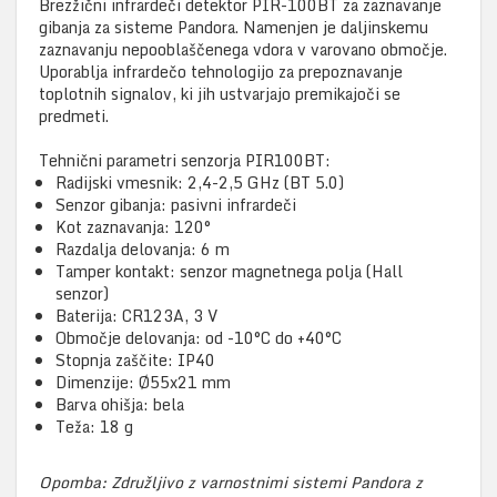
Brezžični infrardeči detektor PIR-100BT za zaznavanje
gibanja za sisteme Pandora. Namenjen je daljinskemu
zaznavanju nepooblaščenega vdora v varovano območje.
Uporablja infrardečo tehnologijo za prepoznavanje
toplotnih signalov, ki jih ustvarjajo premikajoči se
predmeti.
Tehnični parametri senzorja PIR100BT:
Radijski vmesnik: 2,4-2,5 GHz (BT 5.0)
Senzor gibanja: pasivni infrardeči
Kot zaznavanja: 120°
Razdalja delovanja: 6 m
Tamper kontakt: senzor magnetnega polja (Hall
senzor)
Baterija: CR123A, 3 V
Območje delovanja: od -10°C do +40°C
Stopnja zaščite: IP40
Dimenzije: Ø55x21 mm
Barva ohišja: bela
Teža: 18 g
Opomba: Združljivo z varnostnimi sistemi Pandora z