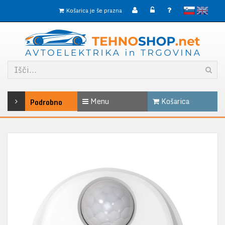
slovensko
English
Košarica je še prazna
Menu
Košarica
Podrobno