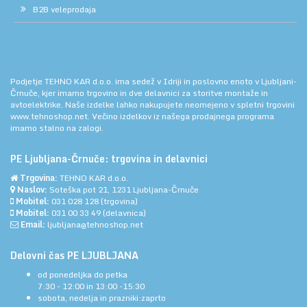
B2B veleprodaja
Podjetje TEHNO KAR d.o.o. ima sedež v Idriji in poslovno enoto v Ljubljani-
Črnuče, kjer imamo trgovino in dve delavnici za storitve montaže in
avtoelektrike. Naše izdelke lahko nakupujete neomejeno v spletni trgovini
www.tehnoshop.net.
Večino izdelkov iz našega prodajnega programa
imamo stalno na zalogi.
PE Ljubljana-Črnuče: trgovina in delavnici
Trgovina:
TEHNO KAR d.o.o.
Naslov:
Soteška pot 21, 1231 Ljubljana-Črnuče
Mobitel:
031 028 128
(trgovina)
Mobitel:
031 00 33 49
(delavnica)
Email:
ljubljana@tehnoshop.net
Delovni čas PE LJUBLJANA
od ponedeljka do petka
7:30 - 12:00 in 13:00 -15:30
sobota, nedelja in prazniki:zaprto