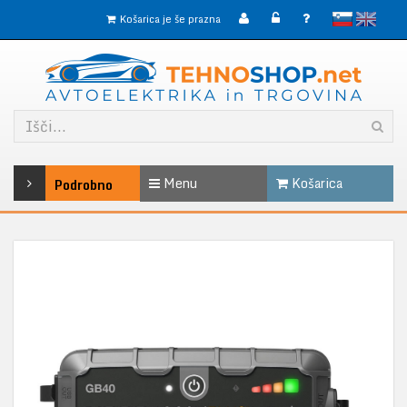
slovensko
English
Košarica je še prazna
Menu
Košarica
Podrobno