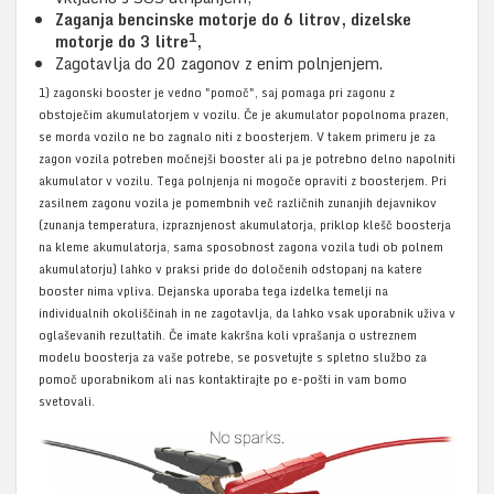
Zaganja bencinske motorje do 6 litrov, dizelske
1
motorje do 3 litre
,
Zagotavlja do 20 zagonov z enim polnjenjem.
1) zagonski booster je vedno "pomoč", saj pomaga pri zagonu z
obstoječim akumulatorjem v vozilu. Če je akumulator popolnoma prazen,
se morda vozilo ne bo zagnalo niti z boosterjem. V takem primeru je za
zagon vozila potreben močnejši booster ali pa je potrebno delno napolniti
akumulator v vozilu. Tega polnjenja ni mogoče opraviti z boosterjem.​ Pri
zasilnem zagonu vozila je pomembnih več različnih zunanjih dejavnikov
(zunanja temperatura, izpraznjenost akumulatorja, priklop klešč boosterja
na kleme akumulatorja, sama sposobnost zagona vozila tudi ob polnem
akumulatorju) lahko v praksi pride do določenih odstopanj na katere
booster nima vpliva. Dejanska uporaba tega izdelka temelji na
individualnih okoliščinah in ne zagotavlja, da lahko vsak uporabnik uživa v
oglaševanih rezultatih. Če imate kakršna koli vprašanja o ustreznem
modelu boosterja za vaše potrebe, se posvetujte s spletno službo za
pomoč uporabnikom ali nas kontaktirajte po e-pošti in vam bomo
svetovali.