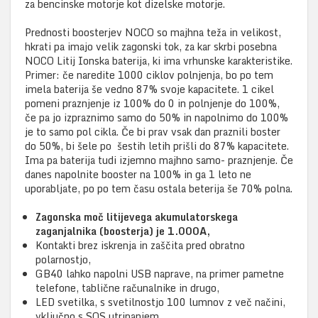
za bencinske motorje kot dizelske motorje.
Prednosti boosterjev NOCO so majhna teža in velikost,
hkrati pa imajo velik zagonski tok, za kar skrbi posebna
NOCO Litij Ionska baterija, ki ima vrhunske karakteristike.
Primer: če naredite 1000 ciklov polnjenja, bo po tem
imela baterija še vedno 87% svoje kapacitete. 1 cikel
pomeni praznjenje iz 100% do 0 in polnjenje do 100%,
če pa jo izpraznimo samo do 50% in napolnimo do 100%
je to samo pol cikla. Če bi prav vsak dan praznili boster
do 50%, bi šele po šestih letih prišli do 87% kapacitete.
Ima pa baterija tudi izjemno majhno samo- praznjenje. Če
danes napolnite booster na 100% in ga 1 leto ne
uporabljate, po po tem času ostala beterija še 70% polna.
Zagonska moč litijevega akumulatorskega
zaganjalnika (boosterja) je 1.000A,
Kontakti brez iskrenja in zaščita pred obratno
polarnostjo,
GB40 lahko napolni USB naprave, na primer pametne
telefone, tablične računalnike in drugo,
LED svetilka, s svetilnostjo 100 lumnov z več načini,
vključno s SOS utripanjem,