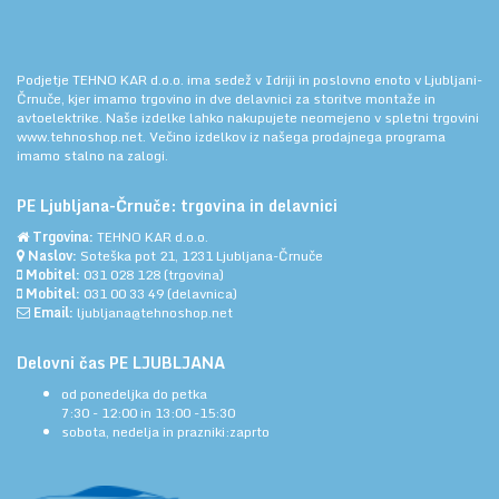
Podjetje TEHNO KAR d.o.o. ima sedež v Idriji in poslovno enoto v Ljubljani-
Črnuče, kjer imamo trgovino in dve delavnici za storitve montaže in
avtoelektrike. Naše izdelke lahko nakupujete neomejeno v spletni trgovini
www.tehnoshop.net.
Večino izdelkov iz našega prodajnega programa
imamo stalno na zalogi.
PE Ljubljana-Črnuče: trgovina in delavnici
Trgovina:
TEHNO KAR d.o.o.
Naslov:
Soteška pot 21, 1231 Ljubljana-Črnuče
Mobitel:
031 028 128
(trgovina)
Mobitel:
031 00 33 49
(delavnica)
Email:
ljubljana@tehnoshop.net
Delovni čas PE LJUBLJANA
od ponedeljka do petka
7:30 - 12:00 in 13:00 -15:30
sobota, nedelja in prazniki:zaprto