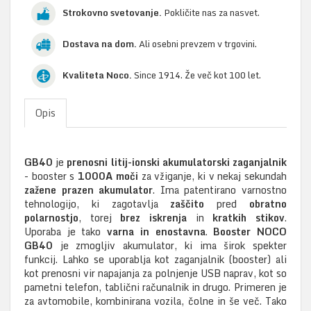
Strokovno svetovanje.
Pokličite nas za nasvet.
Dostava na dom.
Ali osebni prevzem v trgovini.
Kvaliteta Noco.
Since 1914. Že več kot 100 let.
Opis
GB40
je
prenosni litij-ionski akumulatorski zaganjalnik
- booster s
1000A moči
za vžiganje, ki v nekaj sekundah
zažene prazen akumulator
. Ima patentirano varnostno
tehnologijo, ki zagotavlja
zaščito
pred
obratno
polarnostjo
, torej
brez iskrenja
in
kratkih stikov
.
Uporaba je tako
varna in enostavna
.
Booster NOCO
GB40
je zmogljiv akumulator, ki ima širok spekter
funkcij. Lahko se uporablja kot zaganjalnik (booster) ali
kot prenosni vir napajanja za polnjenje USB naprav, kot so
pametni telefon, tablični računalnik in drugo. Primeren je
za avtomobile, kombinirana vozila, čolne in še več. Tako