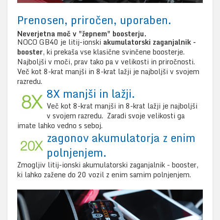
Prenosen, priročen, uporaben.
Neverjetna moč v "žepnem" boosterju.
NOCO GB40 je litij-ionski
akumulatorski zaganjalnik -
booster
, ki prekaša vse klasične svinčene boosterje.
Najboljši v moči, prav tako pa v velikosti in priročnosti.
Več kot 8-krat manjši in 8-krat lažji je najboljši v svojem
razredu.
8X manjši in lažji.
Več kot 8-krat manjši in 8-krat lažji je najboljši
v svojem razredu. Zaradi svoje velikosti ga
imate lahko vedno s seboj.
zagonov akumulatorja z enim
polnjenjem.
Zmogljiv litij-ionski akumulatorski zaganjalnik - booster,
ki lahko zažene do 20 vozil z enim samim polnjenjem.