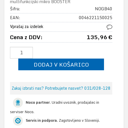
multifunkcijski mikro BOOSTER
Šifra:
NOGB40
EAN:
0046221150025
Vprašaj za izdelek
Cena z DDV:
135,96 €
DODAJ V KOŠARICO
Zakaj izbrati nas? Potrebujete nasvet? 031/028-128
Noco partner.
Uradni uvoznik, prodajalec in
serviser Noco.
Servis in podpora.
Zagotovljeno v Sloveniji.