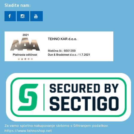
Sledite nam:
Za varno spletno nakupovanje skrbimo s šifriranjem podatkov.
https://www.tehnoshop.net