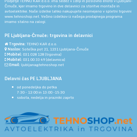
Podjetje TEHNO KAR d.o.o. ima sedež v Idriji in poslovno enoto v Ljubljani-
Črnuče, kjer imamo trgovino in dve delavnici za storitve montaže in
avtoelektrike. Naše izdelke lahko nakupujete neomejeno v spletni trgovini
www.tehnoshop.net.
Večino izdelkov iz našega prodajnega programa
imamo stalno na zalogi.
PE Ljubljana-Črnuče: trgovina in delavnici
Trgovina:
TEHNO KAR d.o.o.
Naslov:
Soteška pot 21, 1231 Ljubljana-Črnuče
Mobitel:
031 028 128
(trgovina)
Mobitel:
031 00 33 49
(delavnica)
Email:
ljubljana@tehnoshop.net
Delovni čas PE LJUBLJANA
od ponedeljka do petka
7:30 - 12:00 in 13:00 -15:30
sobota, nedelja in prazniki:zaprto