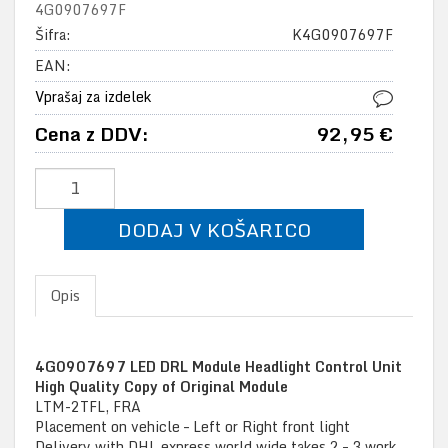
4G0907697F
Šifra:
K4G0907697F
EAN:
Vprašaj za izdelek
Cena z DDV:
92,95 €
DODAJ V KOŠARICO
Opis
4G0907697 LED DRL Module Headlight Control Unit
High Quality Copy of Original Module
LTM-2TFL, FRA
Placement on vehicle – Left or Right front light
Delivery with DHL express world wide takes 2 – 3 work