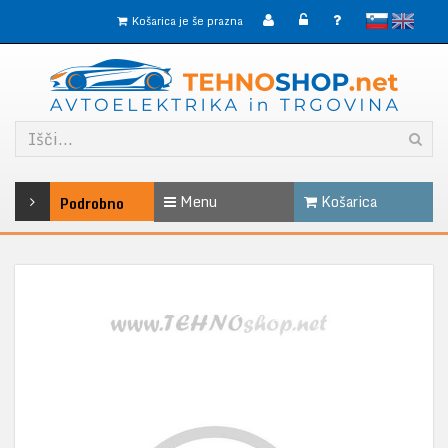
slovensko
English
Košarica je še prazna
Menu
Košarica
Podrobno