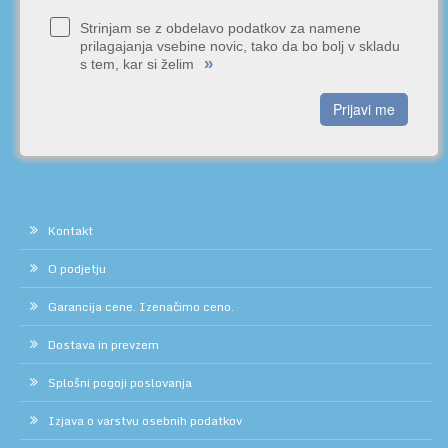
Strinjam se z obdelavo podatkov za namene
prilagajanja vsebine novic, tako da bo bolj v skladu
»
s tem, kar si želim
Prijavi me
Kontakt
O podjetju
Garancija cene. Izenačimo ceno.
Dostava in prevzem
Splošni pogoji poslovanja
Izjava o varstvu osebnih podatkov