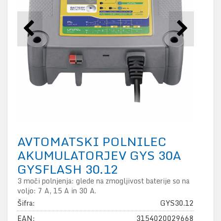
AVTOMATSKI POLNILEC
AKUMULATORJEV GYS 30A
GYSFLASH 30.12
3 moči polnjenja: glede na zmogljivost baterije so na
voljo: 7 A, 15 A in 30 A.
Šifra:
GYS30.12
EAN:
3154020029668