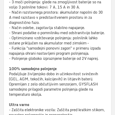
- 3 moči polnjenja: glede na zmogljivost baterije so na
voljo 3 polnilne tokovi: 7 A, 15 A in 30 A.
- Način razstavnega prostora: akumulator napolni do 30
A med razstavo v predstavitvenem prostoru in za
diagnostično fazo.
- Način oskrbe, zagotavlja stabilno napajanje.
- Shrani podatke o pomnilniku med odstranitvijo baterije.
- Optimizirano vzdrževanje polnjenja: polnilnik lahko
ostane priključen na akumulator med zimskim –
- Funkcija "samodejni ponovni zagon" v primeru izpada
napajanja ohrani nastavljeni program polnjenaja.
- Polnjenje globoko izpraznjene baterije od 2V naprej.
100% samodejno polnjenje
Podaljšuje življenjsko dobo in učinkovitost svinčevih
(GEL, AGM, tekočih, kalcijevih) in litijevih baterij
Opremljen z zelo občutljivim senzorjem, GYSFLASH
samodejno prilagodi parametre polnjenja glede na
temperaturo okolja.
Ultra varno
- Zaščita elektronike vozila: Zaščita pred kratkim stikom,
povratno polarnostjo in prenapetostjo.