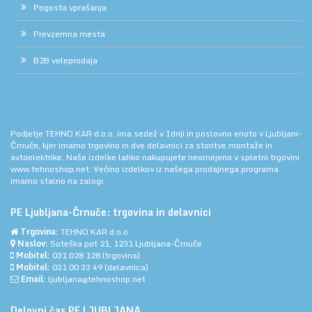
Pogosta vprašanja
Prevzemna mesta
B2B veleprodaja
Podjetje TEHNO KAR d.o.o. ima sedež v Idriji in poslovno enoto v Ljubljani-
Črnuče, kjer imamo trgovino in dve delavnici za storitve montaže in
avtoelektrike. Naše izdelke lahko nakupujete neomejeno v spletni trgovini
www.tehnoshop.net.
Večino izdelkov iz našega prodajnega programa
imamo stalno na zalogi.
PE Ljubljana-Črnuče: trgovina in delavnici
Trgovina:
TEHNO KAR d.o.o.
Naslov:
Soteška pot 21, 1231 Ljubljana-Črnuče
Mobitel:
031 028 128
(trgovina)
Mobitel:
031 00 33 49
(delavnica)
Email:
ljubljana@tehnoshop.net
Delovni čas PE LJUBLJANA