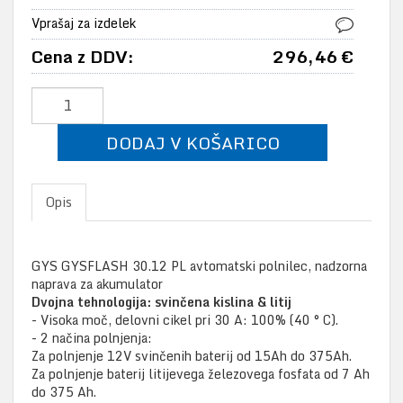
Vprašaj za izdelek
Cena z DDV:
296,46 €
DODAJ V KOŠARICO
Opis
GYS GYSFLASH 30.12 PL avtomatski polnilec, nadzorna
naprava za akumulator
Dvojna tehnologija: svinčena kislina & litij
- Visoka moč, delovni cikel pri 30 A: 100% (40 ° C).
- 2 načina polnjenja:
Za polnjenje 12V svinčenih baterij od 15Ah do 375Ah.
Za polnjenje baterij litijevega železovega fosfata od 7 Ah
do 375 Ah.