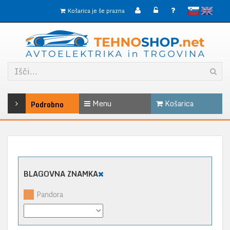
slovensko
English
Košarica je še prazna
Menu
Košarica
Podrobno
BLAGOVNA ZNAMKA
Pandora