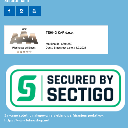
Sledite nam:
Za varno spletno nakupovanje skrbimo s šifriranjem podatkov.
https://www.tehnoshop.net