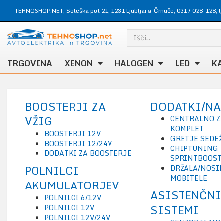
TEHNOSHOP.NET, Soteška pot 21, 1231 Ljubljana-Črnuče,
031 / 028-128
,
TRGOVINA
XENON
HALOGEN
LED
K
BOOSTERJI ZA
DODATKI/N
VŽIG
CENTRALNO Z
KOMPLET
BOOSTERJI 12V
GRETJE SEDE
BOOSTERJI 12/24V
CHIPTUNING 
DODATKI ZA BOOSTERJE
SPRINTBOOS
POLNILCI
DRŽALA/NOSIL
MOBITELE
AKUMULATORJEV
ASISTENČNI
POLNILCI 6/12V
SISTEMI
POLNILCI 12V
POLNILCI 12V/24V