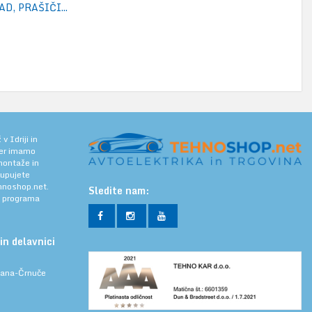
D, PRAŠIČI...
 Idriji in
jer imamo
 montaže in
kupujete
noshop.net.
Sledite nam:
a programa
in delavnici
ljana-Črnuče