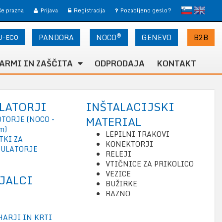
slovensko
English
 še prazna
Prijava
Registracija
Pozabljeno geslo?
®
U-ECO
PANDORA
NOCO
B2B
GENEVO
ARMI IN ZAŠČITA
ODPRODAJA
KONTAKT
LATORJI
INŠTALACIJSKI
MATERIAL
OTORJE (NOCO -
um)
LEPILNI TRAKOVI
TKI ZA
KONEKTORJI
ULATORJE
RELEJI
VTIČNICE ZA PRIKOLICO
VEZICE
JALCI
BUŽIRKE
RAZNO
HARJI IN KRTI