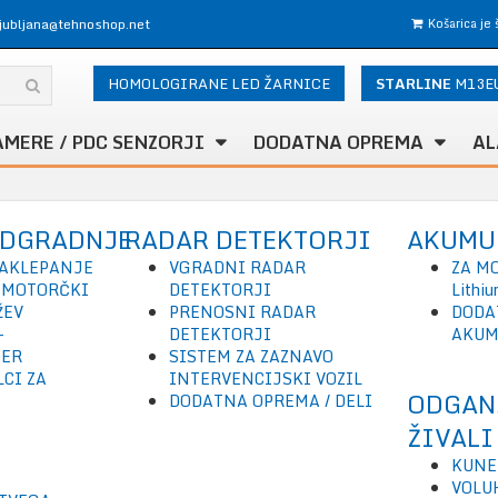
ljubljana@tehnoshop.net
Košarica je
HOMOLOGIRANE LED ŽARNICE
STARLINE
M13E
AMERE / PDC SENZORJI
DODATNA OPREMA
AL
ADGRADNJE
RADAR DETEKTORJI
A
KUMU
AKLEPANJE
VGRADNI RADAR
ZA M
MOTORČKI
DETEKTORJI
Lithi
ŽEV
PRENOSNI RADAR
DODA
-
DETEKTORJI
AKUM
TER
SISTEM ZA ZAZNAVO
CI ZA
INTERVENCIJSKI VOZIL
ODGAN
DODATNA OPREMA / DELI
ŽIVALI
KUNE
VOLU