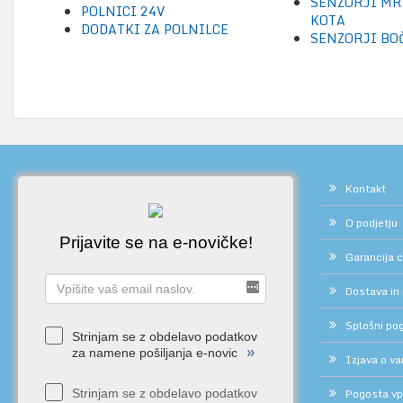
SENZORJI MR
POLNICI 24V
KOTA
DODATKI ZA POLNILCE
SENZORJI BO
Kontakt
O podjetju
Prijavite se na e-novičke!
Garancija 
Dostava in
Splošni pog
Strinjam se z obdelavo podatkov
»
za namene pošiljanja e-novic
Izjava o v
Pogosta vp
Strinjam se z obdelavo podatkov