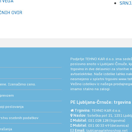
TVEGA
SRNJA
ČNIH OVIR
Podjetje TEHNO KAR d.o.o. ima sedež v
poslovno enoto v Ljubljani-Črnuče, k
trgovino in dve delavnici za storitve
avtoelektrike. Naše izdelke lahko na
neomejeno v spletni trgovini
www.teh
Večino izdelkov iz našega prodajneg
cene. Izenačimo ceno.
imamo stalno na zalogi.
 prevzem
PE Ljubljana-Črnuče: trgovina 
oji poslovanja
Trgovina:
TEHNO KAR d.o.o.
Naslov:
Soteška pot 21, 1231 Ljub
arstvu osebnih podatkov
Mobitel:
031 028 128
(trgovina)
Mobitel:
031 00 33 49
(delavnica)
rašanja
Email:
ljubljana@tehnoshop.net