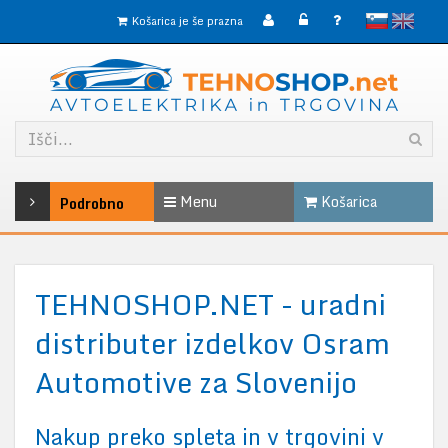
slovensko
English
Košarica je še prazna
Menu
Košarica
Podrobno
TEHNOSHOP.NET - uradni
distributer izdelkov Osram
Automotive za Slovenijo
Nakup preko spleta in v trgovini v