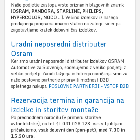
Naše podjetje zastopa vrsto priznanih blagovnih znamk
(
OSRAM, PANDORA, STARLINE, PHILIPS,
HYPERCOLOR, NOCO
…). Večino izdelkov iz našega
prodajnega programa imamo stalno na zalogi, sicer pa
zagotavljamo kratek dobavni čas izdelkov.
Uradni neposredni distributer
Osram
Ker smo uradni neposredni distributer izdelkov OSRAM
Automotive za Slovenijo, sodelujemo z veliko podjetji z
veliko podjetji. Zaradi lažjega in hitrega naročanja smo za
naše poslovne partnerje pripravili možnost B2B
spletnega nakupa.
POSLOVNI PARTNERJI - VSTOP B2B
Rezervacija termina in garancija na
izdelke in storitev montaže
Po predhodnem naročilu (v primeru storitve
avtoelektrike), na tel. št. 031 028 128, vas v Ljubljani
pričakujemo,
vsak delovni dan (pon-pet), med 7.30 in
15.30 uro.