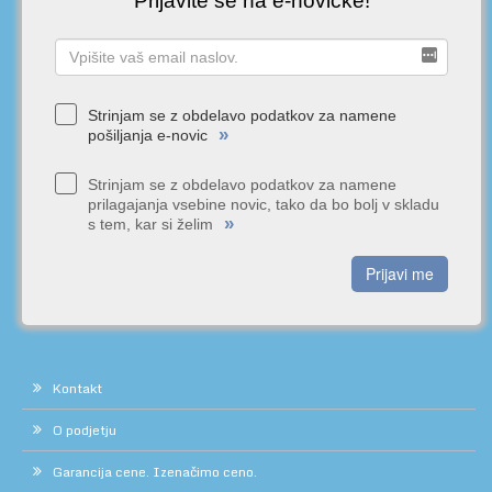
Prijavite se na e-novičke!
Strinjam se z obdelavo podatkov za namene
»
pošiljanja e-novic
Strinjam se z obdelavo podatkov za namene
prilagajanja vsebine novic, tako da bo bolj v skladu
»
s tem, kar si želim
Prijavi me
Kontakt
O podjetju
Garancija cene. Izenačimo ceno.