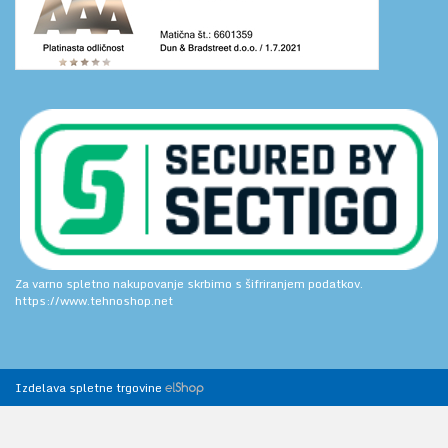
Za varno spletno nakupovanje skrbimo s šifriranjem podatkov.
https://www.tehnoshop.net
Izdelava spletne trgovine