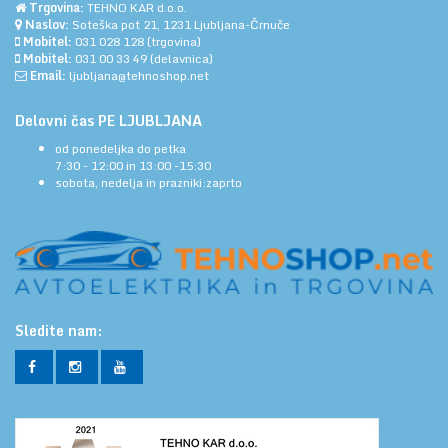
Trgovina:
TEHNO KAR d.o.o.
Naslov:
Soteška pot 21, 1231 Ljubljana-Črnuče
Mobitel:
031 028 128
(trgovina)
Mobitel:
031 00 33 49
(delavnica)
Email:
ljubljana@tehnoshop.net
Delovni čas PE LJUBLJANA
od ponedeljka do petka
7:30 - 12:00 in 13:00 -15:30
sobota, nedelja in prazniki:zaprto
Sledite nam: