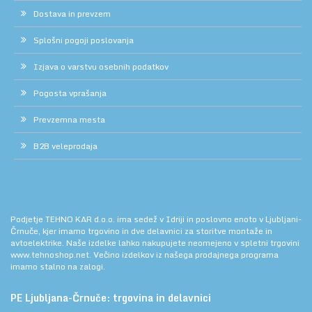
Dostava in prevzem
Splošni pogoji poslovanja
Izjava o varstvu osebnih podatkov
Pogosta vprašanja
Prevzemna mesta
B2B veleprodaja
Podjetje TEHNO KAR d.o.o. ima sedež v Idriji in poslovno enoto v Ljubljani-
Črnuče, kjer imamo trgovino in dve delavnici za storitve montaže in
avtoelektrike. Naše izdelke lahko nakupujete neomejeno v spletni trgovini
www.tehnoshop.net.
Večino izdelkov iz našega prodajnega programa
imamo stalno na zalogi.
PE Ljubljana-Črnuče: trgovina in delavnici