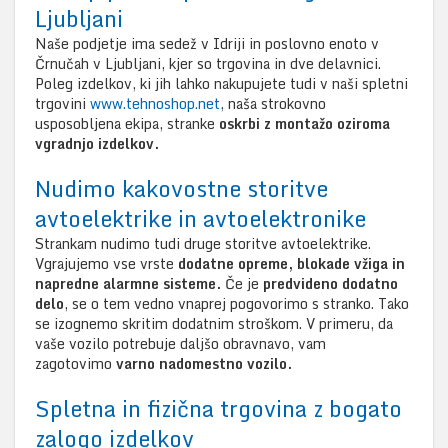
Ljubljani
Naše podjetje ima sedež v Idriji in poslovno enoto v
Črnučah v Ljubljani, kjer so trgovina in dve delavnici.
Poleg izdelkov, ki jih lahko nakupujete tudi v naši spletni
trgovini
www.tehnoshop.net
, naša strokovno
usposobljena ekipa, stranke
oskrbi z montažo oziroma
vgradnjo izdelkov.
Nudimo kakovostne storitve
avtoelektrike in avtoelektronike
Strankam nudimo tudi druge storitve avtoelektrike.
Vgrajujemo vse vrste
dodatne opreme, blokade vžiga in
napredne alarmne sisteme.
Če je
predvideno dodatno
delo
, se o tem vedno vnaprej pogovorimo s stranko. Tako
se izognemo skritim dodatnim stroškom. V primeru, da
vaše vozilo potrebuje daljšo obravnavo, vam
zagotovimo
varno nadomestno vozilo.
Spletna in fizična trgovina z bogato
zalogo izdelkov