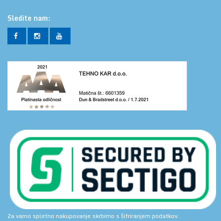
Sledite nam:
Za varno spletno nakupovanje skrbimo s šifriranjem podatkov.