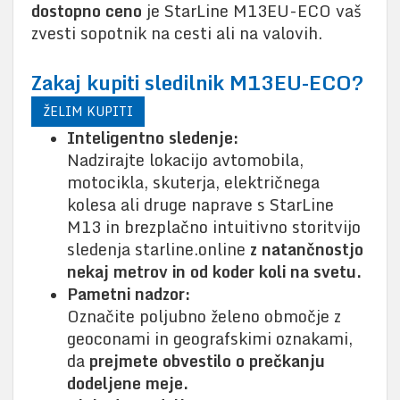
dostopno ceno
je StarLine M13EU-ECO vaš
zvesti sopotnik na cesti ali na valovih.
Zakaj kupiti sledilnik M13EU-ECO?
ŽELIM KUPITI
Inteligentno sledenje:
Nadzirajte lokacijo avtomobila,
motocikla, skuterja, električnega
kolesa ali druge naprave s StarLine
M13 in brezplačno intuitivno storitvijo
sledenja starline.online
z natančnostjo
nekaj metrov in od koder koli na svetu.
Pametni nadzor:
Označite poljubno želeno območje z
geoconami in geografskimi oznakami,
da
prejmete obvestilo o prečkanju
dodeljene meje.