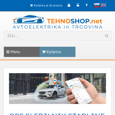
slovensko
English
Košarica je še prazna
Menu
Košarica