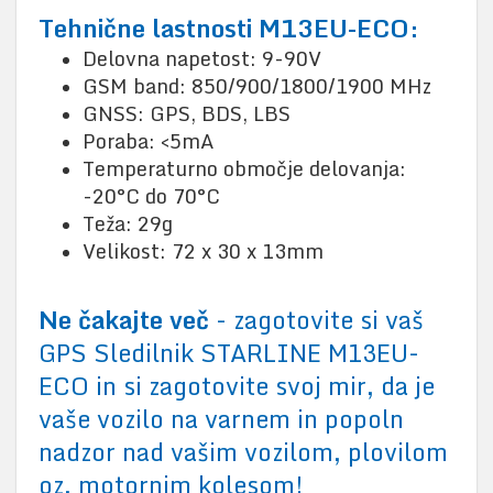
Tehnične lastnosti M13EU-ECO:
Delovna napetost: 9-90V
GSM band: 850/900/1800/1900 MHz
GNSS: GPS, BDS, LBS
Poraba: <5mA
Temperaturno območje delovanja:
-20°C do 70°C
Teža: 29g
Velikost: 72 x 30 x 13mm
Ne čakajte več
- zagotovite si vaš
GPS Sledilnik STARLINE M13EU-
ECO in si zagotovite svoj mir, da je
vaše vozilo na varnem in popoln
nadzor nad vašim vozilom, plovilom
oz. motornim kolesom!