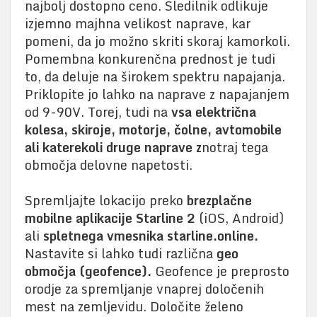
najbolj dostopno ceno. Sledilnik odlikuje
izjemno majhna velikost naprave, kar
pomeni, da jo možno skriti skoraj kamorkoli.
Pomembna konkurenčna prednost je tudi
to, da deluje na širokem spektru napajanja.
Priklopite jo lahko na naprave z napajanjem
od 9-90V. Torej, tudi na
vsa električna
kolesa, skiroje, motorje, čolne, avtomobile
ali katerekoli druge naprave z
notraj tega
območja delovne napetosti.
Spremljajte lokacijo preko
brezplačne
mobilne aplikacije Starline 2
(iOS, Android)
ali
spletnega vmesnika starline.online.
Nastavite si lahko tudi različna
geo
območja (geofence).
Geofence je preprosto
orodje za spremljanje vnaprej določenih
mest na zemljevidu. Določite želeno