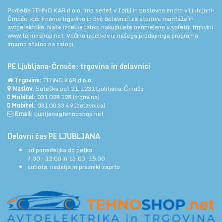
Podjetje TEHNO KAR d.o.o. ima sedež v Idriji in poslovno enoto v Ljubljani-
Črnuče, kjer imamo trgovino in dve delavnici za storitve montaže in
avtoelektrike. Naše izdelke lahko nakupujete neomejeno v spletni trgovini
www.tehnoshop.net.
Večino izdelkov iz našega prodajnega programa
imamo stalno na zalogi.
PE Ljubljana-Črnuče: trgovina in delavnici
Trgovina:
TEHNO KAR d.o.o.
Naslov:
Soteška pot 21, 1231 Ljubljana-Črnuče
Mobitel:
031 028 128
(trgovina)
Mobitel:
031 00 33 49
(delavnica)
Email:
ljubljana@tehnoshop.net
Delovni čas PE LJUBLJANA
od ponedeljka do petka
7:30 - 12:00 in 13:00 -15:30
sobota, nedelja in prazniki:zaprto