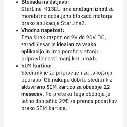
Blokada na daljavo:
StarLine M13EU ima
analogni izhod
za
morebitno oddaljeno blokado motorja
preko aplikacije StarLine2.
Vhodna napetost:
Ima širok razpon od 9V do 90V DC,
zaradi česar je
idealen za vsako
aplikacijo
in ima porabo v stanju
pripravljenosti manj kot 5mAh.
SIM kartica:
Sledilnik je že pripravljen za takojšnjo
uporabo.
Ob nakupu
dobite sledilnik
z
aktivirano SIM kartico za obdobje 12
mesecev
. Po preteku tega obdobja je
letno doplačilo 29€ za prenos podatkov
preko SIM kartice.