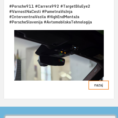
#Porsche911 #Carrera992 #TargetBluEye2
#VarnostNaCesti #PametnaVožnja
#InterventnaVozila #HighEndMontaža
#PorscheSlovenija #AvtomobilskaTehnologija
nazaj