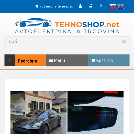
slovensko
English
Košarica je še prazna
Menu
Košarica
Podrobno