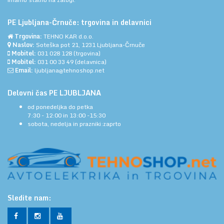
PE Ljubljana-Črnuče: trgovina in delavnici
Trgovina:
TEHNO KAR d.o.o.
Naslov:
Soteška pot 21, 1231 Ljubljana-Črnuče
Mobitel:
031 028 128
(trgovina)
Mobitel:
031 00 33 49
(delavnica)
Email:
ljubljana@tehnoshop.net
Delovni čas PE LJUBLJANA
od ponedeljka do petka
7:30 - 12:00 in 13:00 -15:30
sobota, nedelja in prazniki:zaprto
Sledite nam: