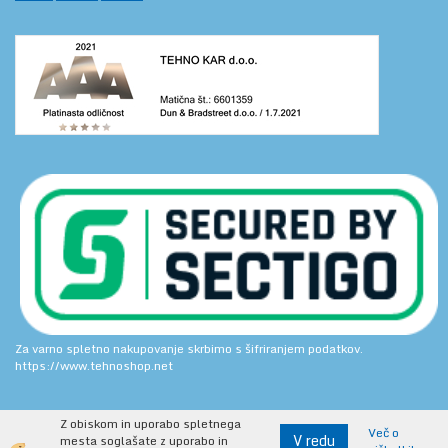
Za varno spletno nakupovanje skrbimo s šifriranjem podatkov.
https://www.tehnoshop.net
Z obiskom in uporabo spletnega
Več o
V redu
mesta soglašate z uporabo in