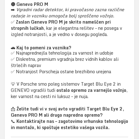
🔴
Genevo PRO M
➡️
Vgradni radar detektor, ki pravočasno zazna različne
radarje in vozniku omogoča bolj sproščeno vožnjo.
✅
Zaslon Genevo PRO M je skrito nameščen pri
stropnih lučkah
, kar je elegantna rešitev – ne posega v
izgled notranjosti, a je vedno v dosegu pogleda.
🚗
Kaj to pomeni za voznika?
✅ Najnaprednejša tehnologija za varnost in udobje
✅ Diskretna, premium vgradnja brez vidnih kablov ali
štrlečih naprav
✅ Notranjost Porscheja ostane brezhibno urejena
💡 V Porsche smo poleg sistemov Target Blu Eye 2 in
GENEVO vgradili tudi
ostalo opremo za varnejšo vožnjo
,
ker varnost na cesti ni luksuz – je nuja.
📩
Želite tudi vi v svoj avto vgraditi Target Blu Eye 2,
Genevo PRO M ali drugo napredno opremo?
📞
Kontaktirajte nas – zagotovimo vrhunsko tehnologijo
in montažo, ki spoštuje estetiko vašega vozila.