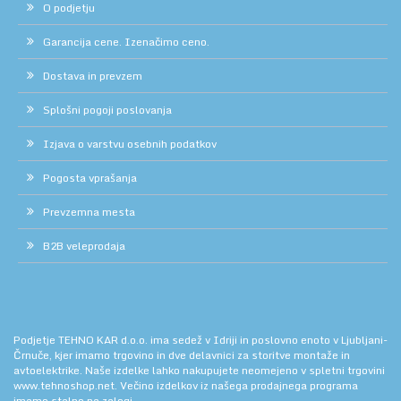
O podjetju
Garancija cene. Izenačimo ceno.
Dostava in prevzem
Splošni pogoji poslovanja
Izjava o varstvu osebnih podatkov
Pogosta vprašanja
Prevzemna mesta
B2B veleprodaja
Podjetje TEHNO KAR d.o.o. ima sedež v Idriji in poslovno enoto v Ljubljani-
Črnuče, kjer imamo trgovino in dve delavnici za storitve montaže in
avtoelektrike. Naše izdelke lahko nakupujete neomejeno v spletni trgovini
www.tehnoshop.net.
Večino izdelkov iz našega prodajnega programa
imamo stalno na zalogi.