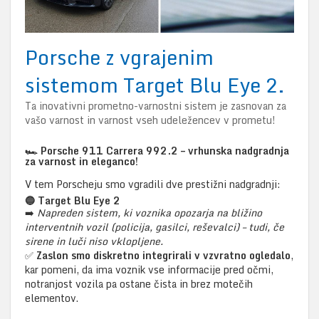
Porsche z vgrajenim
sistemom Target Blu Eye 2.
Ta inovativni prometno-varnostni sistem je zasnovan za
vašo varnost in varnost vseh udeležencev v prometu!
🏎️
Porsche 911 Carrera 992.2 – vrhunska nadgradnja
za varnost in eleganco!
V tem Porscheju smo vgradili dve prestižni nadgradnji:
🔵
Target Blu Eye 2
➡️
Napreden sistem, ki voznika opozarja na bližino
interventnih vozil (policija, gasilci, reševalci) – tudi, če
sirene in luči niso vklopljene.
✅
Zaslon smo diskretno integrirali v vzvratno ogledalo
,
kar pomeni, da ima voznik vse informacije pred očmi,
notranjost vozila pa ostane čista in brez motečih
elementov.