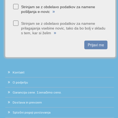
Strinjam se z obdelavo podatkov za namene
»
pošiljanja e-novic
Strinjam se z obdelavo podatkov za namene
prilagajanja vsebine novic, tako da bo bolj v skladu
»
s tem, kar si želim
Prijavi me
Kontakt
O podjetju
Garancija cene. Izenačimo ceno.
Dostava in prevzem
Splošni pogoji poslovanja