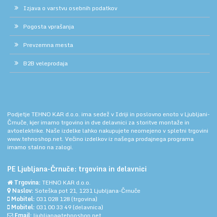
Izjava o varstvu osebnih podatkov
Pogosta vprašanja
Prevzemna mesta
B2B veleprodaja
Podjetje TEHNO KAR d.o.o. ima sedež v Idriji in poslovno enoto v Ljubljani-
Črnuče, kjer imamo trgovino in dve delavnici za storitve montaže in
avtoelektrike. Naše izdelke lahko nakupujete neomejeno v spletni trgovini
www.tehnoshop.net.
Večino izdelkov iz našega prodajnega programa
imamo stalno na zalogi.
PE Ljubljana-Črnuče: trgovina in delavnici
Trgovina:
TEHNO KAR d.o.o.
Naslov:
Soteška pot 21, 1231 Ljubljana-Črnuče
Mobitel:
031 028 128
(trgovina)
Mobitel:
031 00 33 49
(delavnica)
Email:
ljubljana@tehnoshop.net